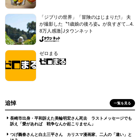
「ジブリの世界」「冒険のはじまりだ!」 夫
が撮影した〝1歳娘の後ろ姿〟が良すぎて...4.
8万人感激|Jタウンネット
ゼロまる
追悼
一覧を見る
長崎市出身・平和訴えた美輪明宏さん死去 ラストメッセージでも
訴え「愛があれば 戦争なんか起こりません」
つげ義春さんと白土三平さん カリスマ漫画家、二人の「違い」と