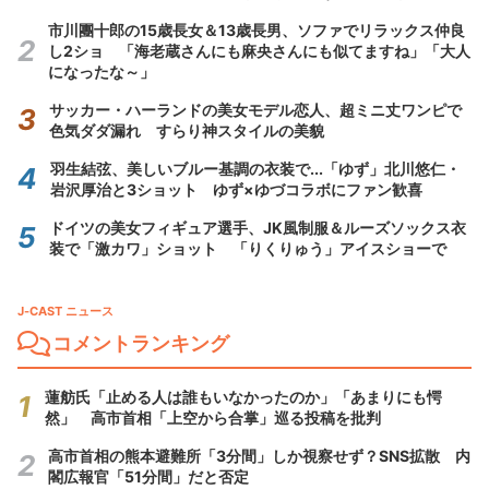
市川團十郎の15歳長女＆13歳長男、ソファでリラックス仲良
し2ショ 「海老蔵さんにも麻央さんにも似てますね」「大人
になったな～」
サッカー・ハーランドの美女モデル恋人、超ミニ丈ワンピで
色気ダダ漏れ すらり神スタイルの美貌
羽生結弦、美しいブルー基調の衣装で...「ゆず」北川悠仁・
岩沢厚治と3ショット ゆず×ゆづコラボにファン歓喜
ドイツの美女フィギュア選手、JK風制服＆ルーズソックス衣
装で「激カワ」ショット 「りくりゅう」アイスショーで
J-CAST ニュース
コメントランキング
蓮舫氏「止める人は誰もいなかったのか」「あまりにも愕
然」 高市首相「上空から合掌」巡る投稿を批判
高市首相の熊本避難所「3分間」しか視察せず？SNS拡散 内
閣広報官「51分間」だと否定