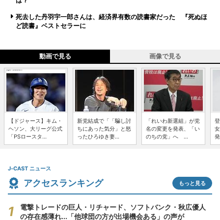
は？
死去した丹羽宇一郎さんは、経済界有数の読書家だった 『死ぬほ
ど読書』ベストセラーに
動画で見る
画像で見る
【ドジャース】キム・
新党結成で「「騙し討
「れいわ新選組」が党
登
ヘソン、大リーグ公式
ちにあった気分」と怒
名の変更を発表、「い
女
「PSロースタ...
ったひろゆき妻...
のちの党」へ ...
発
J-CAST ニュース
アクセスランキング
もっと見る
電撃トレードの巨人・リチャード、ソフトバンク・秋広優人
の存在感薄れ...「他球団の方が出場機会ある」の声が