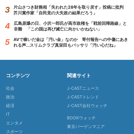
片山さつき財務相「失われた28年を取り戻す」投稿に批判
芥川賞作家「自民党の大失政の結果だろう」
広島原爆の日、小沢一郎氏が高市政権を「戦前回帰路線」と
非難 「この国は再び滅亡に向かいかねない」
AVで稼いだ金は「汚い金」なのか 寄付報告への中傷にあき
れる声...スリムクラブ真栄田もバッサリ「汚い心だね」
コンテンツ
関連サイト
社会
J-CASTニュース
政治
J-CASTトレンド
経済
J-CAST会社ウォッチ
IT
BOOKウォッチ
エンタメ
東京バーゲンマニア
スポーツ