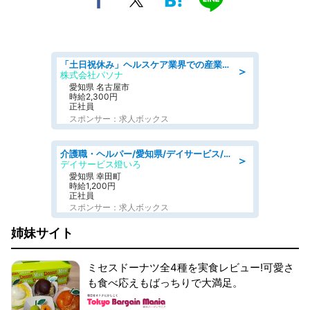
「土日祝休み」ヘルスケア業界での産業保健師業務/看護師/高時給/未経験OK/要資格:正看護師
＞
株式会社パソナ
愛知県 名古屋市
時給2,300円
正社員
スポンサー：求人ボックス
介護職・ヘルパー/愛知県/デイサービス/JR東海道本線 幸田/額田郡幸田町
＞
デイサービス燈いろ
愛知県 幸田町
時給1,200円
正社員
スポンサー：求人ボックス
姉妹サイト
ミセスドーナツ全4種を実食レビュー!可愛さ
も食べ応えもばっちりで大満足。