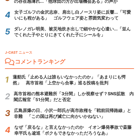
の存在感薄れ...「他球団の方が出場機会ある」の声が
女子ゴルフの金沢志奈、肩出し白ノースリ姿に反響...「可愛
いにも程がある」 ゴルフウェア姿と雰囲気変わって
ダレノガレ明美、被災地炊き出しで細やかな心遣い...「並ん
でくれた子やとりにきてくれた子にシールを」
J-CAST ニュース
コメントランキング
蓮舫氏「止める人は誰もいなかったのか」「あまりにも愕
然」 高市首相「上空から合掌」巡る投稿を批判
高市首相の熊本避難所「3分間」しか視察せず？SNS拡散 内
閣広報官「51分間」だと否定
広島原爆の日、小沢一郎氏が高市政権を「戦前回帰路線」と
非難 「この国は再び滅亡に向かいかねない」
なぜ「戻るな」と言えなかったのか イオン爆発事故で斎藤
幸平氏も逡巡「ボクもできなかっただろうなあ」