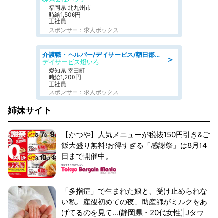
福岡県 北九州市
時給1,506円
正社員
スポンサー：求人ボックス
介護職・ヘルパー/デイサービス/額田郡幸田町/JR東海道本線 幸田/愛知県
＞
デイサービス燈いろ
愛知県 幸田町
時給1,200円
正社員
スポンサー：求人ボックス
姉妹サイト
【かつや】人気メニューが税抜150円引き&ご
飯大盛り無料!お得すぎる「感謝祭」は8月14
日まで開催中。
「多指症」で生まれた娘と、受け止められな
い私。産後初めての夜、助産師がミルクをあ
げてるのを見て...(静岡県・20代女性)|Jタウ