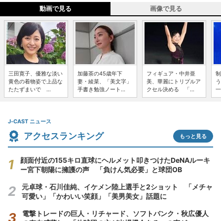
動画で見る
画像で見る
三田寛子、優雅な淡い
加藤茶の45歳年下
フィギュア・中井亜
制
黄色の着物姿で上品な
妻・綾菜、「美文字」
美、華麗にトリプルア
う
たたずまいで ...
手書き勉強ノート...
クセル決める 「...
一
J-CAST ニュース
アクセスランキング
もっと見る
顔面付近の155キロ直球にヘルメット叩きつけたDeNAルーキ
ー宮下朝陽に擁護の声 「負けん気必要」と球団OB
元卓球・石川佳純、イケメン陸上選手と2ショット 「メチャ
可愛い」「かわいい笑顔」「美男美女」話題に
電撃トレードの巨人・リチャード、ソフトバンク・秋広優人