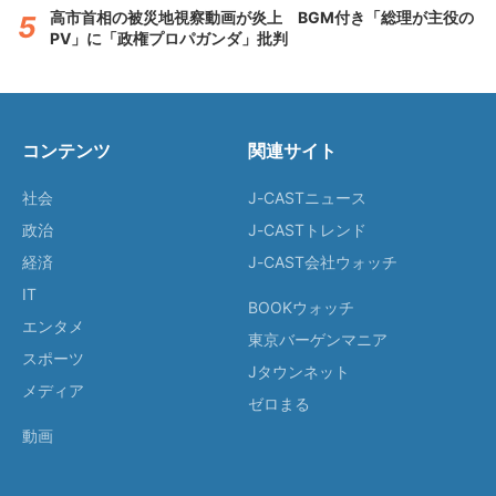
高市首相の被災地視察動画が炎上 BGM付き「総理が主役の
PV」に「政権プロパガンダ」批判
コンテンツ
関連サイト
社会
J-CASTニュース
政治
J-CASTトレンド
経済
J-CAST会社ウォッチ
IT
BOOKウォッチ
エンタメ
東京バーゲンマニア
スポーツ
Jタウンネット
メディア
ゼロまる
動画