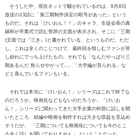
そうした中、現在ネットで騒がれているのは、9月8日
放送の23話に「第三期制作決定の暗号があった」という
ものだ。それは「けいおん！！」のキャラ、生徒会長の真
鍋和が卒業式で読む答辞の文面が表示され、そこに「三期
(文面では『三き』)と書かれている、というものだ。ただ
し、これは全くのこじつけで、最終回を惜しむファンが苦
し紛れにでっち上げたもの。それでも「なんだやっぱり三
期あるんだ 焦らせやがって…」「大学編が見られる」な
どと喜んでいるファンもいる。
それでは本当に「けいおん！」シリーズはこれで終了な
のだろうか。映画化などもないのだろうか。「けいお
ん！」シリーズに関わってきた大手企業の幹部に話しを聞
いたところ、続編や映画を制作すれば大きな収益を見込め
そうだが、 「三期についても映画化についても今のとこ
ろ全く話しを聞いておりません」 ということだった。