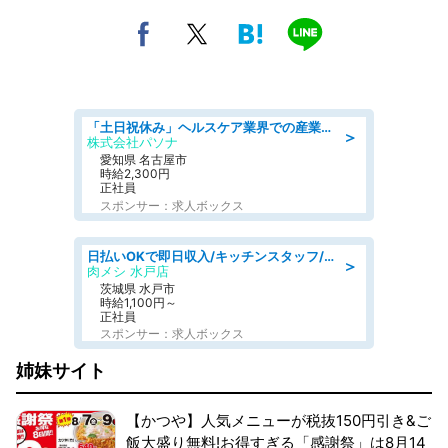
「土日祝休み」ヘルスケア業界での産業保健師業務/看護師/高時給/未経験OK/要資格:正看護師
＞
株式会社パソナ
愛知県 名古屋市
時給2,300円
正社員
スポンサー：求人ボックス
日払いOKで即日収入/キッチンスタッフ/「原付免許必須」デリバリー業務など、自己成長可能な幅広い仕事に挑戦!髪型自由&ピアス・ネイルOK/茨城県/水戸市
＞
肉メシ 水戸店
茨城県 水戸市
時給1,100円～
正社員
スポンサー：求人ボックス
姉妹サイト
【かつや】人気メニューが税抜150円引き&ご
飯大盛り無料!お得すぎる「感謝祭」は8月14