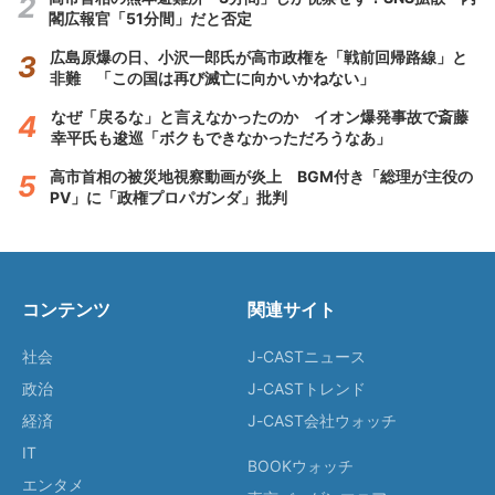
閣広報官「51分間」だと否定
広島原爆の日、小沢一郎氏が高市政権を「戦前回帰路線」と
非難 「この国は再び滅亡に向かいかねない」
なぜ「戻るな」と言えなかったのか イオン爆発事故で斎藤
幸平氏も逡巡「ボクもできなかっただろうなあ」
高市首相の被災地視察動画が炎上 BGM付き「総理が主役の
PV」に「政権プロパガンダ」批判
コンテンツ
関連サイト
社会
J-CASTニュース
政治
J-CASTトレンド
経済
J-CAST会社ウォッチ
IT
BOOKウォッチ
エンタメ