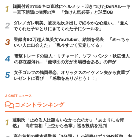
顔面付近の155キロ直球にヘルメット叩きつけたDeNAルーキ
ー宮下朝陽に擁護の声 「負けん気必要」と球団OB
ダレノガレ明美、被災地炊き出しで細やかな心遣い...「並ん
でくれた子やとりにきてくれた子にシールを」
登録者60万超人気美女YouTuber、結婚を発表 「めっちゃ
いい人に出会えた」「私今すごく安定してる」
電撃トレードの巨人・リチャード、ソフトバンク・秋広優人
の存在感薄れ...「他球団の方が出場機会ある」の声が
女子ゴルフの鶴岡果恋、オリックスのイケメン夫から貴重プ
レゼントに喜び 「感動をありがとう！！」
J-CAST ニュース
コメントランキング
蓮舫氏「止める人は誰もいなかったのか」「あまりにも愕
然」 高市首相「上空から合掌」巡る投稿を批判
高市首相の熊本避難所「3分間」しか視察せず？SNS拡散 内