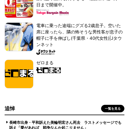
日まで開催中。
電車に乗った途端にグズる2歳息子。空いた
席に座ったら、隣の怖そうな男性客が息子の
帽子に手を伸ばし(千葉県・40代女性)|Jタウ
ンネット
ゼロまる
追悼
一覧を見る
長崎市出身・平和訴えた美輪明宏さん死去 ラストメッセージでも
訴え「愛があれば 戦争なんか起こりません」