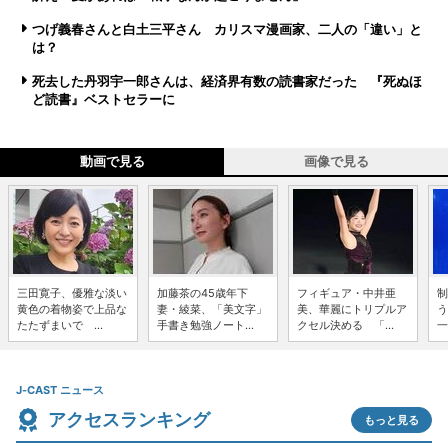
つげ義春さんと白土三平さん カリスマ漫画家、二人の「違い」と
は？
死去した丹羽宇一郎さんは、経済界有数の読書家だった 『死ぬほ
ど読書』ベストセラーに
動画で見る
画像で見る
三田寛子、優雅な淡い
加藤茶の45歳年下
フィギュア・中井亜
制
黄色の着物姿で上品な
妻・綾菜、「美文字」
美、華麗にトリプルア
う
たたずまいで ...
手書き勉強ノート...
クセル決める 「...
一
J-CAST ニュース
アクセスランキング
もっと見る