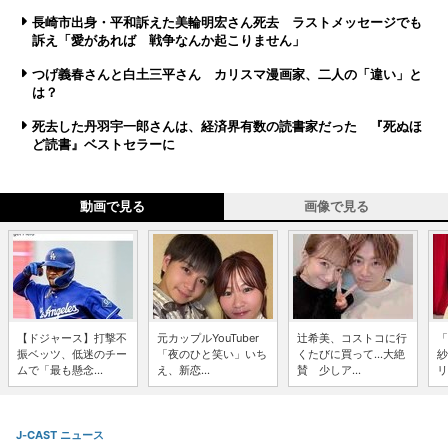
長崎市出身・平和訴えた美輪明宏さん死去 ラストメッセージでも
訴え「愛があれば 戦争なんか起こりません」
つげ義春さんと白土三平さん カリスマ漫画家、二人の「違い」と
は？
死去した丹羽宇一郎さんは、経済界有数の読書家だった 『死ぬほ
ど読書』ベストセラーに
動画で見る
画像で見る
【ドジャース】打撃不
元カップルYouTuber
辻希美、コストコに行
「
振ベッツ、低迷のチー
「夜のひと笑い」いち
くたびに買って...大絶
紗
ムで「最も懸念...
え、新恋...
賛 少しア...
リ
J-CAST ニュース