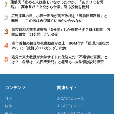
蓮舫氏「止める人は誰もいなかったのか」「あまりにも愕
然」 高市首相「上空から合掌」巡る投稿を批判
広島原爆の日、小沢一郎氏が高市政権を「戦前回帰路線」と
非難 「この国は再び滅亡に向かいかねない」
高市首相の熊本避難所「3分間」しか視察せず？SNS拡散 内
閣広報官「51分間」だと否定
高市首相の被災地視察動画が炎上 BGM付き「総理が主役の
PV」に「政権プロパガンダ」批判
処分の東大教授が大学サイトに仕込んだ「不適切な言葉」と
は？ 各紙は「六四天安門」と報道も...大学側は説明拒否
コンテンツ
関連サイト
社会
J-CASTニュース
政治
J-CASTトレンド
経済
J-CAST会社ウォッチ