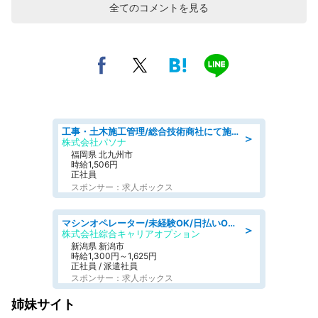
全てのコメントを見る
工事・土木施工管理/総合技術商社にて施工管理のお仕事/即日勤務可/車通勤可/工事・土木施工管理/生産・品質管理
＞
株式会社パソナ
福岡県 北九州市
時給1,506円
正社員
スポンサー：求人ボックス
マシンオペレーター/未経験OK/日払いOK/寮費無料/交替制/20・30・40代活躍中
＞
株式会社綜合キャリアオプション
新潟県 新潟市
時給1,300円～1,625円
正社員 / 派遣社員
スポンサー：求人ボックス
姉妹サイト