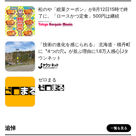
松のや「総菜クーポン」が8月12日15時で終
了に。「ロースかつ定食」500円は継続
「技術の進化を感じられる」 北海道・積丹町
に〝4つの穴〟が並ぶ理由に1.8万人感心|Jタ
ウンネット
ゼロまる
追悼
一覧を見る