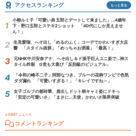
アクセスランキング
もっと見る
小柳ルミ子「可愛い弟 五郎とデートして来ました」...4歳年
下・野口五郎とステキ2ショット 「40代にしか見えませ
ん！」
生見愛瑠、へそ出し「めるのふく」コーデでかわいすぎ大反
響 「スタイル抜群」「めっちゃお洒落」「最高！」
元NHK中川安奈アナ、へそ出し＆ド派手巨人ユニ姿で...神ス
タイル炸裂 G党も大喜び「反則級のビジュアル」
「令和の峰不二子」阿部なつき、ブルーの花柄ワンピで色気
ダダ漏れ 「可愛いすぎる！」「キレイですね～」
女子ゴルフの都玲華、肩出しドット柄キャミ姿にドキっ
「安定の可愛いさ」「まさに...天使」かわいさ限界突破
J-CAST ニュース
コメントランキング