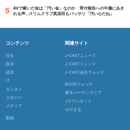
AVで稼いだ金は「汚い金」なのか 寄付報告への中傷にあき
れる声...スリムクラブ真栄田もバッサリ「汚い心だね」
コンテンツ
関連サイト
社会
J-CASTニュース
政治
J-CASTトレンド
経済
J-CAST会社ウォッチ
IT
BOOKウォッチ
エンタメ
東京バーゲンマニア
スポーツ
Jタウンネット
メディア
ゼロまる
動画