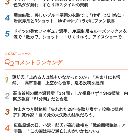
色気ダダ漏れ すらり神スタイルの美貌
羽生結弦、美しいブルー基調の衣装で...「ゆず」北川悠仁・
岩沢厚治と3ショット ゆず×ゆづコラボにファン歓喜
ドイツの美女フィギュア選手、JK風制服＆ルーズソックス衣
装で「激カワ」ショット 「りくりゅう」アイスショーで
J-CAST ニュース
コメントランキング
蓮舫氏「止める人は誰もいなかったのか」「あまりにも愕
然」 高市首相「上空から合掌」巡る投稿を批判
高市首相の熊本避難所「3分間」しか視察せず？SNS拡散 内
閣広報官「51分間」だと否定
片山さつき財務相「失われた28年を取り戻す」投稿に批判
芥川賞作家「自民党の大失政の結果だろう」
広島原爆の日、小沢一郎氏が高市政権を「戦前回帰路線」と
非難 「この国は再び滅亡に向かいかねない」