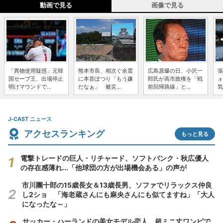
動画で見る
画像で見る
「異物使用疑惑」元韓
熊本市長、相次ぐ余震
広島原爆の日、小沢一
張
国セーブ王、出場停止
に本音ぽつり「もう嫌
郎氏が高市政権を「戦
ォ
明けマウンドで...
だなぁ」 被災...
前回帰路線」と...
気
J-CAST ニュース
アクセスランキング
もっと見る
電撃トレードの巨人・リチャード、ソフトバンク・秋広優人
の存在感薄れ...「他球団の方が出場機会ある」の声が
市川團十郎の15歳長女＆13歳長男、ソファでリラックス仲良
し2ショ 「海老蔵さんにも麻央さんにも似てますね」「大人
になったな～」
サッカー・ハーランドの美女モデル恋人、超ミニ丈ワンピで