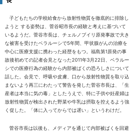
長
子どもたちの学校給食から放射性物質を徹底的に排除し
ようと する姿勢は、菅谷昭市長の経験と考えに基づいて
いるようだ。菅谷市長は、チェルノブイリ原発事故で大き
な被害を受けたベラルーシで5年間、甲状腺がんの治療を
中心に医療支援に携わった経歴をもつ。福島第1原発の事
故後初めての記者会見となった2011年3月22日、ベラルー
シでの医療行為の経験から内部被ばくの恐ろしさについて
話した。会見で、呼吸や皮膚、口から放射性物質を取り込
まないよう再三にわたって警告を発した菅谷市長は、「生
産者は本当に気の毒」としたうえで、特に子供や妊産婦は
放射性物質が検出された野菜や牛乳は摂取を控えるよう強
く促した。「体に入ってからでは遅い」というわけだ。
菅谷市長は以後も、メディアを通じて内部被ばくを回避