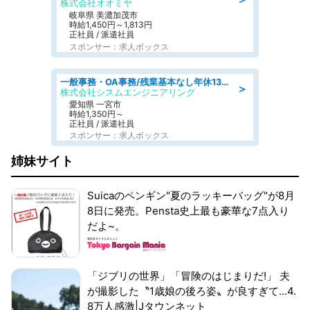
株式会社オオミヤ
岐阜県 美濃加茂市
時給1,450円～1,813円
正社員 / 派遣社員
スポンサー：求人ボックス
一般事務・OA事務/残業基本なし年休130日社保完備の一般・調達事務
＞
株式会社シスムエンジニアリング
愛知県 一宮市
時給1,350円～
正社員 / 派遣社員
スポンサー：求人ボックス
姉妹サイト
Suicaのペンギン"夏のラッキーバッグ"が8月
8日に発売。Pensta史上最も豪華な7点入り
だよ~。
「ジブリの世界」「冒険のはじまりだ!」 夫
が撮影した〝1歳娘の後ろ姿〟が良すぎて...4.
8万人感激|Jタウンネット