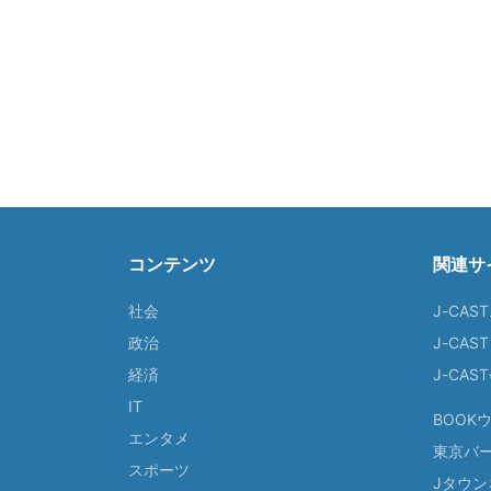
コンテンツ
関連サ
社会
J-CAS
政治
J-CAS
経済
J-CA
IT
BOOK
エンタメ
東京バ
スポーツ
Jタウン