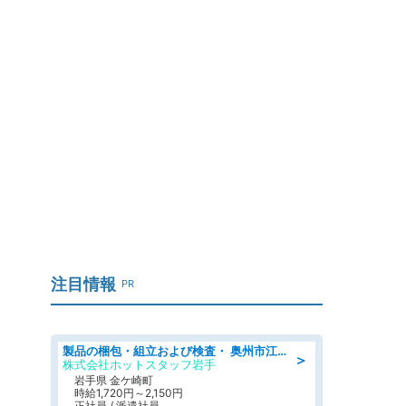
注目情報
PR
製品の梱包・組立および検査・ 奥州市江刺/大手企業で長期安定 梱包・検査・組立/半年経過毎に5万円の報奨金有
＞
株式会社ホットスタッフ岩手
岩手県 金ケ崎町
時給1,720円～2,150円
正社員 / 派遣社員