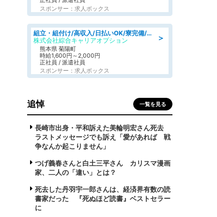
スポンサー：求人ボックス
組立・組付け/高収入/日払いOK/寮完備/交替制/20・30・40代活躍中
＞
株式会社綜合キャリアオプション
熊本県 菊陽町
時給1,600円～2,000円
正社員 / 派遣社員
スポンサー：求人ボックス
追悼
一覧を見る
長崎市出身・平和訴えた美輪明宏さん死去
ラストメッセージでも訴え「愛があれば 戦
争なんか起こりません」
つげ義春さんと白土三平さん カリスマ漫画
家、二人の「違い」とは？
死去した丹羽宇一郎さんは、経済界有数の読
書家だった 『死ぬほど読書』ベストセラー
に