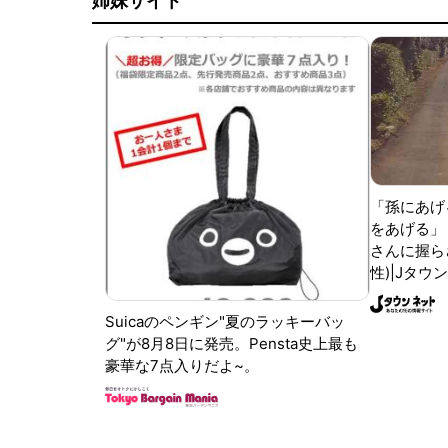
姉妹サイト
「孫にあげ
をあげる」
さんに握ら
性)|Jタウ
Suicaのペンギン"夏のラッキーバッ
グ"が8月8日に発売。Pensta史上最も
豪華な7点入りだよ~。