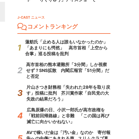
J-CAST ニュース
コメントランキング
蓮舫氏「止める人は誰もいなかったのか」
「あまりにも愕然」 高市首相「上空から
合掌」巡る投稿を批判
高市首相の熊本避難所「3分間」しか視察
せず？SNS拡散 内閣広報官「51分間」だ
と否定
片山さつき財務相「失われた28年を取り戻
す」投稿に批判 芥川賞作家「自民党の大
失政の結果だろう」
広島原爆の日、小沢一郎氏が高市政権を
「戦前回帰路線」と非難 「この国は再び
滅亡に向かいかねない」
AVで稼いだ金は「汚い金」なのか 寄付報
告への中傷にあきれる声...スリムクラブ真