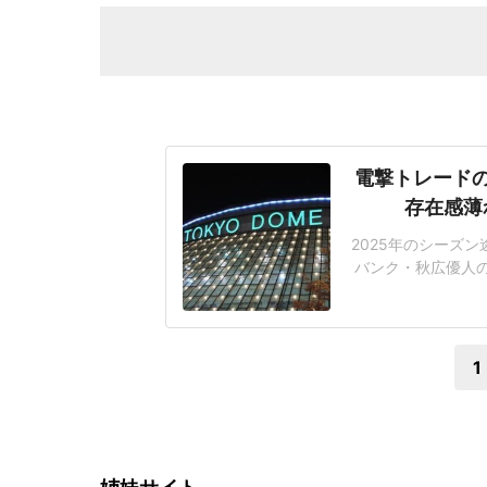
電撃トレード
存在感薄
2025年のシーズ
バンク・秋広優人
いリチャードはソフ
いた長打力を評価さ
移籍。阿部慎之助前監
1