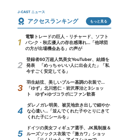
J-CAST ニュース
アクセスランキング
もっと見る
電撃トレードの巨人・リチャード、ソフト
バンク・秋広優人の存在感薄れ...「他球団
の方が出場機会ある」の声が
登録者60万超人気美女YouTuber、結婚を
発表 「めっちゃいい人に出会えた」「私
今すごく安定してる」
羽生結弦、美しいブルー基調の衣装で...
「ゆず」北川悠仁・岩沢厚治と3ショッ
ト ゆず×ゆづコラボにファン歓喜
ダレノガレ明美、被災地炊き出しで細やか
な心遣い...「並んでくれた子やとりにきて
くれた子にシールを」
ドイツの美女フィギュア選手、JK風制服＆
ルーズソックス衣装で「激カワ」ショッ
ト 「りくりゅう」アイスショーで