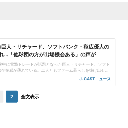
の巨人・リチャード、ソフトバンク・秋広優人の
れ...「他球団の方が出場機会ある」の声が
ン途中に電撃トレードが話題となった巨人・リチャード、ソフト
の存在感が薄れている。二人ともファーム暮らしを抜け出せな
トバンク在籍時にウエスタン・リーグで5年連続本塁打王に輝
J-CASTニュース
れ、秋広優人、大江竜聖と2対1のトレードで25年5月に巨人に
督の期待は大きく、77試合出場で打率.211、11本塁打、39
打点をマークした。
2
全文表示