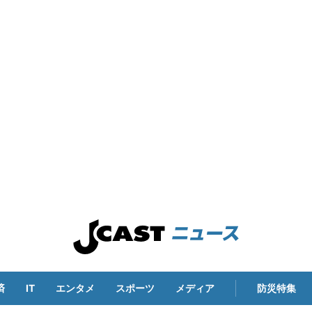
済
IT
エンタメ
スポーツ
メディア
防災特集