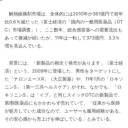
解熱鎮痛剤市場は、全体的には2010年が361億円で前年
比0.6％減だった（富士経済の「国内の一般用医薬品（OT
C）市場調査」）。ここ数年、総合感冒薬への需要流出も
あって微減が続いたが、11年は一転して373億円、3.3％
増を見込んでいる。
背景には、「新製品の相次ぐ発売があります」（富士経
済）という。2009年に登場した、男性をターゲットにし
た「ナロンエースR」（大正製薬）や、11年1月の「ロキソ
ニンS」（第一三共ヘルスケア）がそれ。なかでも、「ロ
キソニンS」は「イブ」と同じスイッチOTCの新製品で、
第I類医薬品にもかかわらず売れていて、「従来から医師
が処方していた成分なので、ユーザーも服用経験がある。
その安心感から売上げを伸ばしている」とみている。