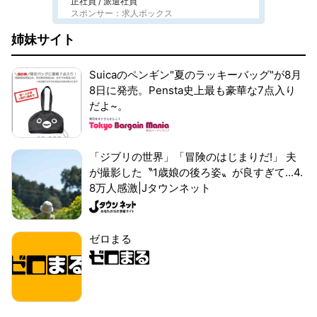
正社員 / 派遣社員
スポンサー：求人ボックス
姉妹サイト
Suicaのペンギン"夏のラッキーバッグ"が8月
8日に発売。Pensta史上最も豪華な7点入り
だよ~。
「ジブリの世界」「冒険のはじまりだ!」 夫
が撮影した〝1歳娘の後ろ姿〟が良すぎて...4.
8万人感激|Jタウンネット
ゼロまる