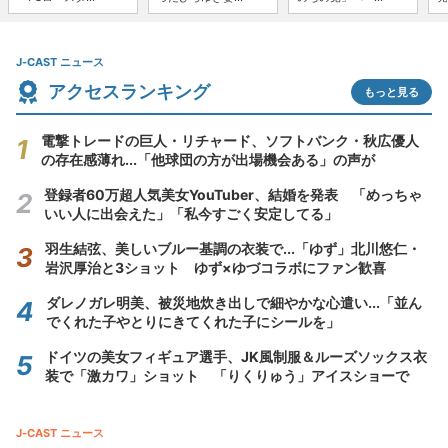
J-CAST ニュース
アクセスランキング
もっと見る
電撃トレードの巨人・リチャード、ソフトバンク・秋広優人
の存在感薄れ...「他球団の方が出場機会ある」の声が
登録者60万超人気美女YouTuber、結婚を発表 「めっちゃ
いい人に出会えた」「私今すごく安定してる」
羽生結弦、美しいブルー基調の衣装で...「ゆず」北川悠仁・
岩沢厚治と3ショット ゆず×ゆづコラボにファン歓喜
ダレノガレ明美、被災地炊き出しで細やかな心遣い...「並ん
でくれた子やとりにきてくれた子にシールを」
ドイツの美女フィギュア選手、JK風制服＆ルーズソックス衣
装で「激カワ」ショット 「りくりゅう」アイスショーで
J-CAST ニュース