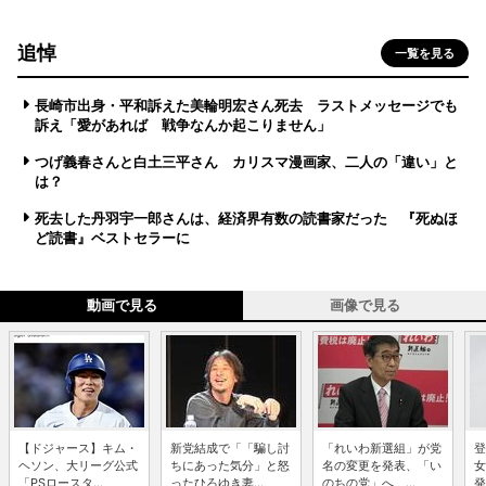
追悼
一覧を見る
長崎市出身・平和訴えた美輪明宏さん死去 ラストメッセージでも
訴え「愛があれば 戦争なんか起こりません」
つげ義春さんと白土三平さん カリスマ漫画家、二人の「違い」と
は？
死去した丹羽宇一郎さんは、経済界有数の読書家だった 『死ぬほ
ど読書』ベストセラーに
動画で見る
画像で見る
【ドジャース】キム・
新党結成で「「騙し討
「れいわ新選組」が党
登
ヘソン、大リーグ公式
ちにあった気分」と怒
名の変更を発表、「い
女
「PSロースタ...
ったひろゆき妻...
のちの党」へ ...
発