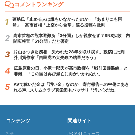
コメントランキング
蓮舫氏「止める人は誰もいなかったのか」「あまりにも愕
然」 高市首相「上空から合掌」巡る投稿を批判
高市首相の熊本避難所「3分間」しか視察せず？SNS拡散 内
閣広報官「51分間」だと否定
片山さつき財務相「失われた28年を取り戻す」投稿に批判
芥川賞作家「自民党の大失政の結果だろう」
広島原爆の日、小沢一郎氏が高市政権を「戦前回帰路線」と
非難 「この国は再び滅亡に向かいかねない」
AVで稼いだ金は「汚い金」なのか 寄付報告への中傷にあき
れる声...スリムクラブ真栄田もバッサリ「汚い心だね」
コンテンツ
関連サイト
社会
J-CASTニュース