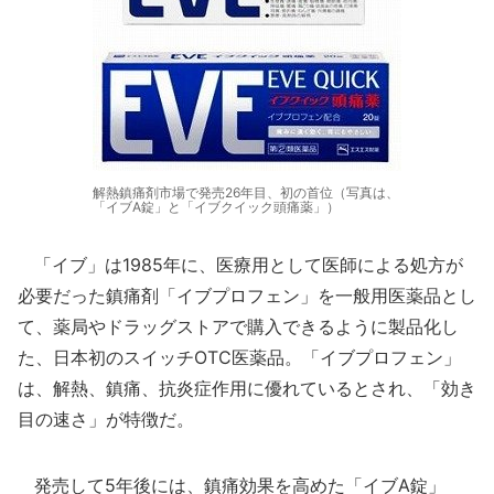
解熱鎮痛剤市場で発売26年目、初の首位（写真は、
「イブA錠」と「イブクイック頭痛薬」）
「イブ」は1985年に、医療用として医師による処方が
必要だった鎮痛剤「イブプロフェン」を一般用医薬品とし
て、薬局やドラッグストアで購入できるように製品化し
た、日本初のスイッチOTC医薬品。「イブプロフェン」
は、解熱、鎮痛、抗炎症作用に優れているとされ、「効き
目の速さ」が特徴だ。
発売して5年後には、鎮痛効果を高めた「イブA錠」