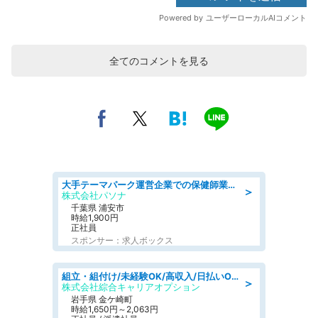
全てのコメントを見る
大手テーマパーク運営企業での保健師業務/シフト/要資格:保健師
＞
株式会社パソナ
千葉県 浦安市
時給1,900円
正社員
スポンサー：求人ボックス
組立・組付け/未経験OK/高収入/日払いOK/交替制/20・30・40代活躍中
＞
株式会社綜合キャリアオプション
岩手県 金ケ崎町
時給1,650円～2,063円