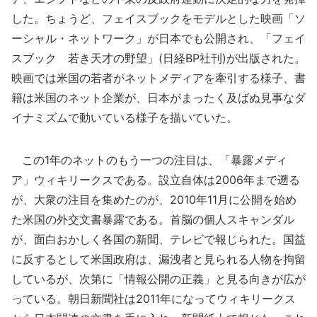
した。ちょうど、フェイスブックをモデルとした映画「ソ
ーシャル・ネットワーク」が日本でも公開され、「フェイ
スブック 若き天才の野望」(日経BP社刊)が出版された。
映画では米国の若者がネットメディアを牽引する様子、書
籍は米国のネット企業が、日本がまったく及ばぬ見事なダ
イナミズムで動いている様子を描いていた。
この1年のネットのもう一つの注目は、「暴露メディ
ア」ウィキリークスである。設立自体は2006年まで遡る
が、大衆の注目を集めたのが、2010年11月に公開を始め
た米国の外交文書暴露である。首脳の個人スキャンダル
が、面白おかしく各国の新聞、テレビで報じられた。国益
に反するとして米国政府は、漏洩者と見られる人物を拘留
しているが、次第に「情報公開の正義」と見る向きが広が
っている。朝日新聞社は2011年になってウィキリークス