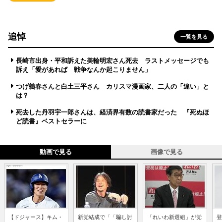
追悼
一覧を見る
長崎市出身・平和訴えた美輪明宏さん死去 ラストメッセージでも
訴え「愛があれば 戦争なんか起こりません」
つげ義春さんと白土三平さん カリスマ漫画家、二人の「違い」と
は？
死去した丹羽宇一郎さんは、経済界有数の読書家だった 『死ぬほ
ど読書』ベストセラーに
動画で見る
画像で見る
【ドジャース】キム・
新党結成で「「騙し討
「れいわ新選組」が党
登