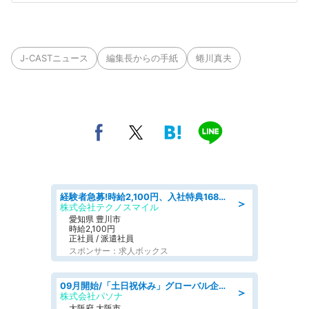
J-CASTニュース
編集長からの手紙
蜷川真夫
経験者急募!時給2,100円、入社特典168万円の自動車製造業務/トヨタ自動車/tutumi
＞
株式会社テクノスマイル
愛知県 豊川市
時給2,100円
正社員 / 派遣社員
スポンサー：求人ボックス
09月開始/「土日祝休み」グローバル企業での産業保健のお仕事/保健師/高時給/残業なし/服装自由
＞
株式会社パソナ
大阪府 大阪市