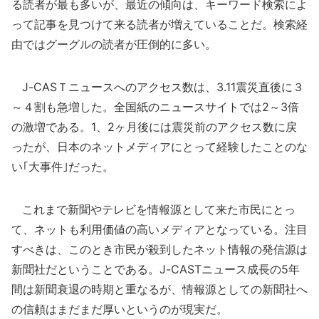
る読者が最も多いが、最近の傾向は、キーワード検索によ
って記事を見つけて来る読者が増えていることだ。検索経
由ではグーグルの読者が圧倒的に多い。
J-CASＴニュースへのアクセス数は、3.11震災直後に３
～４割も急増した。全国紙のニュースサイトでは2～3倍
の激増である。1、2ヶ月後には震災前のアクセス数に戻
ったが、日本のネットメディアにとって経験したことのな
い｢大事件｣だった。
これまで新聞やテレビを情報源として来た市民にとっ
て、ネットも利用価値の高いメディアとなっている。注目
すべきは、このとき市民が殺到したネット情報の発信源は
新聞社だということである。J-CASTニュース成長の5年
間は新聞衰退の時期と重なるが、情報源としての新聞社へ
の信頼はまだまだ厚いというのが現実だ。