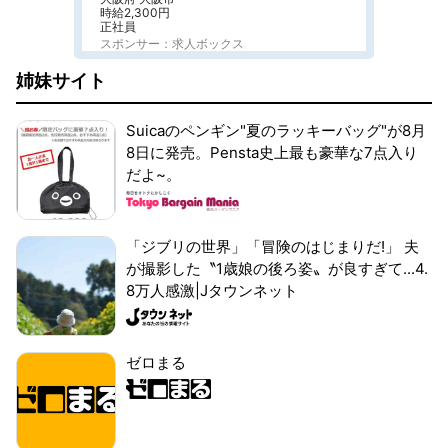
時給2,300円
正社員
スポンサー：求人ボックス
姉妹サイト
Suicaのペンギン"夏のラッキーバッグ"が8月
8日に発売。Pensta史上最も豪華な7点入り
だよ~。
「ジブリの世界」「冒険のはじまりだ!」 夫
が撮影した〝1歳娘の後ろ姿〟が良すぎて...4.
8万人感激|Jタウンネット
ゼロまる