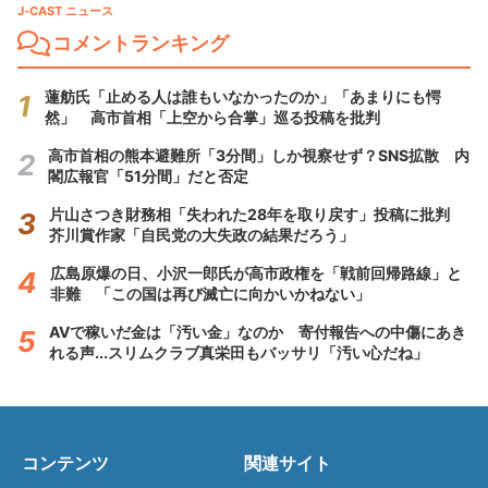
J-CAST ニュース
コメントランキング
蓮舫氏「止める人は誰もいなかったのか」「あまりにも愕
然」 高市首相「上空から合掌」巡る投稿を批判
高市首相の熊本避難所「3分間」しか視察せず？SNS拡散 内
閣広報官「51分間」だと否定
片山さつき財務相「失われた28年を取り戻す」投稿に批判
芥川賞作家「自民党の大失政の結果だろう」
広島原爆の日、小沢一郎氏が高市政権を「戦前回帰路線」と
非難 「この国は再び滅亡に向かいかねない」
AVで稼いだ金は「汚い金」なのか 寄付報告への中傷にあき
れる声...スリムクラブ真栄田もバッサリ「汚い心だね」
コンテンツ
関連サイト