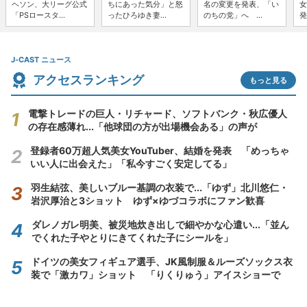
ヘソン、大リーグ公式
ちにあった気分」と怒
名の変更を発表、「い
女
「PSロースタ...
ったひろゆき妻...
のちの党」へ ...
発
J-CAST ニュース
アクセスランキング
もっと見る
電撃トレードの巨人・リチャード、ソフトバンク・秋広優人
の存在感薄れ...「他球団の方が出場機会ある」の声が
登録者60万超人気美女YouTuber、結婚を発表 「めっちゃ
いい人に出会えた」「私今すごく安定してる」
羽生結弦、美しいブルー基調の衣装で...「ゆず」北川悠仁・
岩沢厚治と3ショット ゆず×ゆづコラボにファン歓喜
ダレノガレ明美、被災地炊き出しで細やかな心遣い...「並ん
でくれた子やとりにきてくれた子にシールを」
ドイツの美女フィギュア選手、JK風制服＆ルーズソックス衣
装で「激カワ」ショット 「りくりゅう」アイスショーで