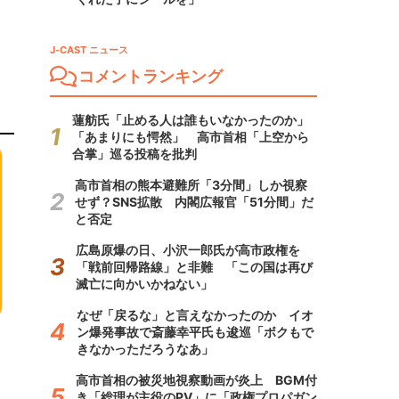
J-CAST ニュース
コメントランキング
蓮舫氏「止める人は誰もいなかったのか」
「あまりにも愕然」 高市首相「上空から
合掌」巡る投稿を批判
高市首相の熊本避難所「3分間」しか視察
せず？SNS拡散 内閣広報官「51分間」だ
と否定
広島原爆の日、小沢一郎氏が高市政権を
「戦前回帰路線」と非難 「この国は再び
滅亡に向かいかねない」
なぜ「戻るな」と言えなかったのか イオ
ン爆発事故で斎藤幸平氏も逡巡「ボクもで
きなかっただろうなあ」
高市首相の被災地視察動画が炎上 BGM付
き「総理が主役のPV」に「政権プロパガン