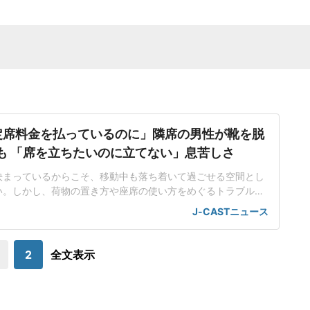
定席料金を払っているのに」隣席の男性が靴を脱
も 「席を立ちたいのに立てない」息苦しさ
決まっているからこそ、移動中も落ち着いて過ごせる空間とし
い。しかし、荷物の置き方や座席の使い方をめぐるトラブルに
ある。日本民営鉄道協会が実施した「2025年度駅と電車内の
J-CASTニュース
(2025年10月1日~11月30日にウェブ上で実施、5202人が回
もち方・置き方」が20.1%で7位にランクイン。荷物を座席に置
いたり、身体
2
全文表示