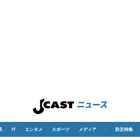
済
IT
エンタメ
スポーツ
メディア
防災特集