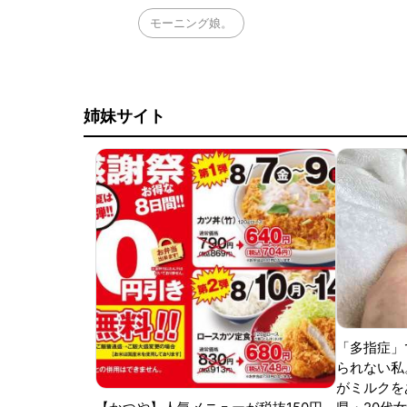
モーニング娘。
姉妹サイト
「多指症」
られない私
がミルクをあ