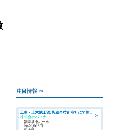
激
注目情報
PR
工事・土木施工管理/総合技術商社にて施工管理のお仕事/即日勤務可/車通勤可/工事・土木施工管理/生産・品質管理
＞
株式会社パソナ
福岡県 北九州市
時給1,506円
正社員