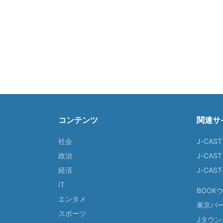
コンテンツ
関連サ
社会
J-CAS
政治
J-CAS
経済
J-CA
IT
BOOK
エンタメ
東京バ
スポーツ
Jタウン