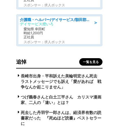
スポンサー：求人ボックス
介護職・ヘルパー/デイサービス/額田郡幸田町/JR東海道本線 幸田/愛知県
＞
デイサービス燈いろ
愛知県 幸田町
時給1,200円
正社員
スポンサー：求人ボックス
追悼
一覧を見る
長崎市出身・平和訴えた美輪明宏さん死去
ラストメッセージでも訴え「愛があれば 戦
争なんか起こりません」
つげ義春さんと白土三平さん カリスマ漫画
家、二人の「違い」とは？
死去した丹羽宇一郎さんは、経済界有数の読
書家だった 『死ぬほど読書』ベストセラー
に