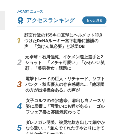
J-CAST ニュース
アクセスランキング
もっと見る
顔面付近の155キロ直球にヘルメット叩き
つけたDeNAルーキー宮下朝陽に擁護の
声 「負けん気必要」と球団OB
元卓球・石川佳純、イケメン陸上選手と2
ショット 「メチャ可愛い」「かわいい笑
顔」「美男美女」話題に
電撃トレードの巨人・リチャード、ソフト
バンク・秋広優人の存在感薄れ...「他球団
の方が出場機会ある」の声が
女子ゴルフの金沢志奈、肩出し白ノースリ
姿に反響...「可愛いにも程がある」 ゴル
フウェア姿と雰囲気変わって
ダレノガレ明美、被災地炊き出しで細やか
な心遣い...「並んでくれた子やとりにきて
くれた子にシールを」