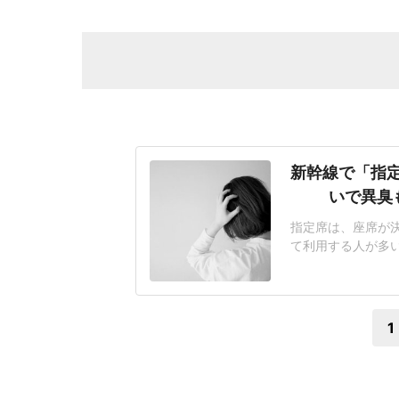
新幹線で「指
いで異臭
指定席は、座席が
て利用する人が多
悩まされるケースも
迷惑行為ランキング」
答)では、「荷物の
1