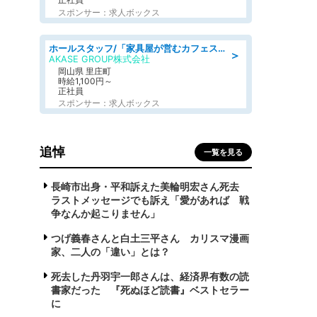
スポンサー：求人ボックス
ホールスタッフ/「家具屋が営むカフェスタッフ!」週2日～OK!嬉しいまかない付き/岡山県/浅口郡里庄町
＞
AKASE GROUP株式会社
岡山県 里庄町
時給1,100円～
正社員
スポンサー：求人ボックス
追悼
一覧を見る
長崎市出身・平和訴えた美輪明宏さん死去
ラストメッセージでも訴え「愛があれば 戦
争なんか起こりません」
つげ義春さんと白土三平さん カリスマ漫画
家、二人の「違い」とは？
死去した丹羽宇一郎さんは、経済界有数の読
書家だった 『死ぬほど読書』ベストセラー
に