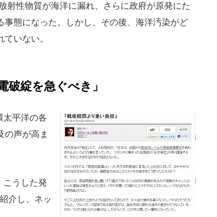
放射性物質が海洋に漏れ、さらに政府が原発にた
る事態になった。しかし、その後、海洋汚染がど
れていない。
電破綻を急ぐべき」
環太平洋の各
及の声が高ま
、こうした発
に紹介し、ネッ