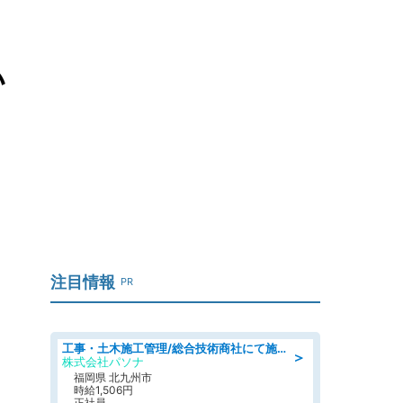
い
注目情報
PR
工事・土木施工管理/総合技術商社にて施工管理のお仕事/即日勤務可/車通勤可/工事・土木施工管理/生産・品質管理
＞
株式会社パソナ
福岡県 北九州市
時給1,506円
正社員