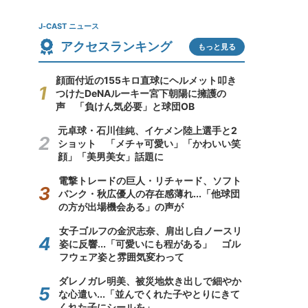
J-CAST ニュース
アクセスランキング
もっと見る
顔面付近の155キロ直球にヘルメット叩き
つけたDeNAルーキー宮下朝陽に擁護の
声 「負けん気必要」と球団OB
元卓球・石川佳純、イケメン陸上選手と2
ショット 「メチャ可愛い」「かわいい笑
顔」「美男美女」話題に
電撃トレードの巨人・リチャード、ソフト
バンク・秋広優人の存在感薄れ...「他球団
の方が出場機会ある」の声が
女子ゴルフの金沢志奈、肩出し白ノースリ
姿に反響...「可愛いにも程がある」 ゴル
フウェア姿と雰囲気変わって
ダレノガレ明美、被災地炊き出しで細やか
な心遣い...「並んでくれた子やとりにきて
くれた子にシールを」