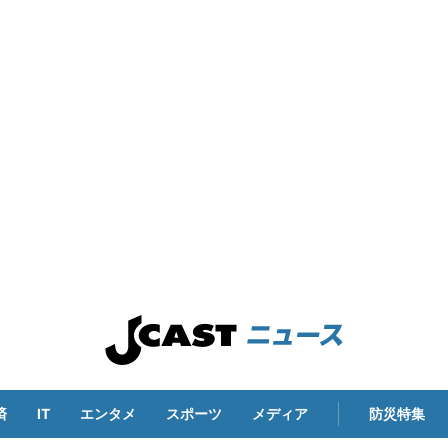
済
IT
エンタメ
スポーツ
メディア
防災特集