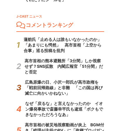
J-CAST ニュース
コメントランキング
蓮舫氏「止める人は誰もいなかったのか」
「あまりにも愕然」 高市首相「上空から
合掌」巡る投稿を批判
高市首相の熊本避難所「3分間」しか視察
せず？SNS拡散 内閣広報官「51分間」だ
と否定
広島原爆の日、小沢一郎氏が高市政権を
「戦前回帰路線」と非難 「この国は再び
滅亡に向かいかねない」
なぜ「戻るな」と言えなかったのか イオ
ン爆発事故で斎藤幸平氏も逡巡「ボクもで
きなかっただろうなあ」
高市首相の被災地視察動画が炎上 BGM付
き「総理が主役のPV」に「政権プロパガン