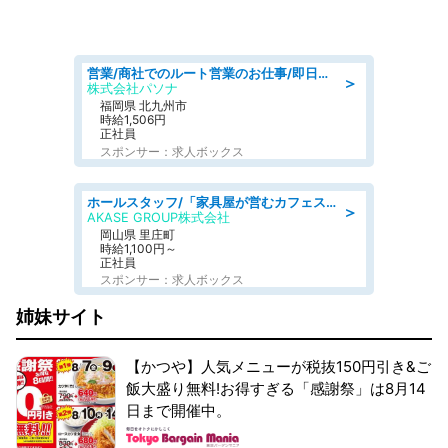
営業/商社でのルート営業のお仕事/即日勤務可/車通勤可/営業
＞
株式会社パソナ
福岡県 北九州市
時給1,506円
正社員
スポンサー：求人ボックス
ホールスタッフ/「家具屋が営むカフェスタッフ!」週2日～OK!嬉しいまかない付き/岡山県/浅口郡里庄町
＞
AKASE GROUP株式会社
岡山県 里庄町
時給1,100円～
正社員
スポンサー：求人ボックス
姉妹サイト
【かつや】人気メニューが税抜150円引き&ご
飯大盛り無料!お得すぎる「感謝祭」は8月14
日まで開催中。