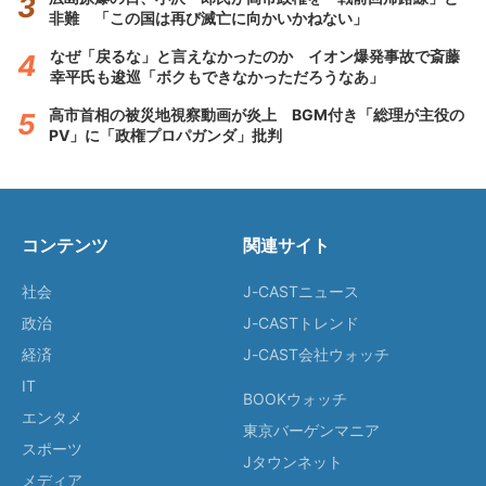
非難 「この国は再び滅亡に向かいかねない」
なぜ「戻るな」と言えなかったのか イオン爆発事故で斎藤
幸平氏も逡巡「ボクもできなかっただろうなあ」
高市首相の被災地視察動画が炎上 BGM付き「総理が主役の
PV」に「政権プロパガンダ」批判
コンテンツ
関連サイト
社会
J-CASTニュース
政治
J-CASTトレンド
経済
J-CAST会社ウォッチ
IT
BOOKウォッチ
エンタメ
東京バーゲンマニア
スポーツ
Jタウンネット
メディア