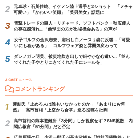
元卓球・石川佳純、イケメン陸上選手と2ショット 「メチャ
可愛い」「かわいい笑顔」「美男美女」話題に
電撃トレードの巨人・リチャード、ソフトバンク・秋広優人
の存在感薄れ...「他球団の方が出場機会ある」の声が
女子ゴルフの金沢志奈、肩出し白ノースリ姿に反響...「可愛
いにも程がある」 ゴルフウェア姿と雰囲気変わって
ダレノガレ明美、被災地炊き出しで細やかな心遣い...「並ん
でくれた子やとりにきてくれた子にシールを」
J-CAST ニュース
コメントランキング
蓮舫氏「止める人は誰もいなかったのか」「あまりにも愕
然」 高市首相「上空から合掌」巡る投稿を批判
高市首相の熊本避難所「3分間」しか視察せず？SNS拡散 内
閣広報官「51分間」だと否定
広島原爆の日、小沢一郎氏が高市政権を「戦前回帰路線」と