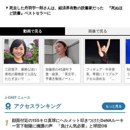
死去した丹羽宇一郎さんは、経済界有数の読書家だった 『死ぬほ
ど読書』ベストセラーに
動画で見る
画像で見る
三田寛子、優雅な淡い
加藤茶の45歳年下
フィギュア・中井亜
制
黄色の着物姿で上品な
妻・綾菜、「美文字」
美、華麗にトリプルア
う
たたずまいで ...
手書き勉強ノート...
クセル決める 「...
一
J-CAST ニュース
アクセスランキング
もっと見る
顔面付近の155キロ直球にヘルメット叩きつけたDeNAルーキ
ー宮下朝陽に擁護の声 「負けん気必要」と球団OB