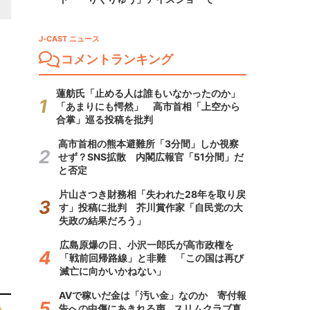
J-CAST ニュース
コメントランキング
蓮舫氏「止める人は誰もいなかったのか」
「あまりにも愕然」 高市首相「上空から
合掌」巡る投稿を批判
高市首相の熊本避難所「3分間」しか視察
せず？SNS拡散 内閣広報官「51分間」だ
と否定
片山さつき財務相「失われた28年を取り戻
す」投稿に批判 芥川賞作家「自民党の大
失政の結果だろう」
広島原爆の日、小沢一郎氏が高市政権を
「戦前回帰路線」と非難 「この国は再び
滅亡に向かいかねない」
AVで稼いだ金は「汚い金」なのか 寄付報
告への中傷にあきれる声...スリムクラブ真