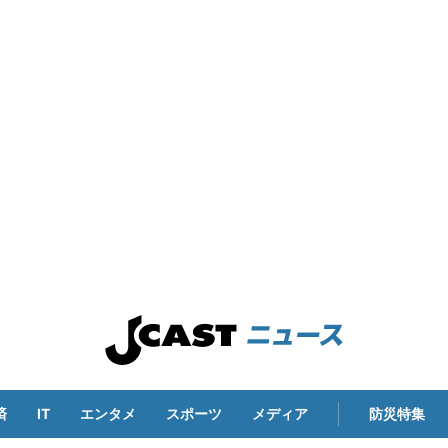
済
IT
エンタメ
スポーツ
メディア
防災特集