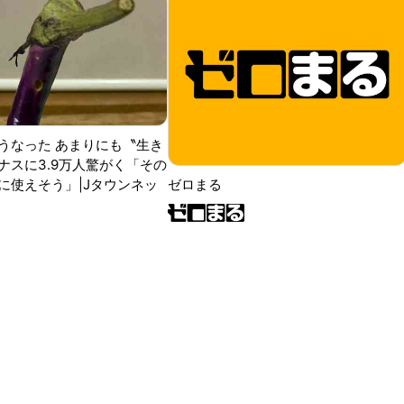
うなった あまりにも〝生き
ナスに3.9万人驚がく「その
に使えそう」|Jタウンネッ
ゼロまる