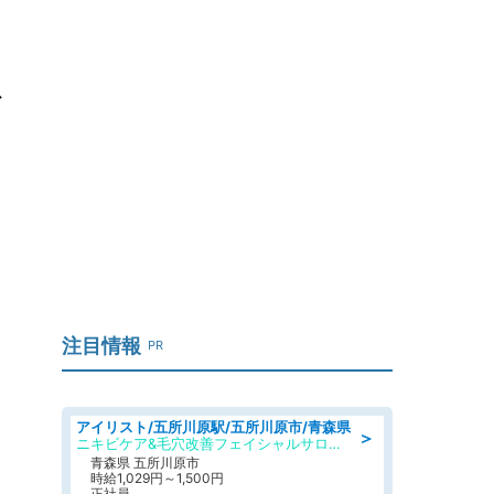
を
注目情報
PR
アイリスト/五所川原駅/五所川原市/青森県
＞
ニキビケア&毛穴改善フェイシャルサロン BELDAD
青森県 五所川原市
時給1,029円～1,500円
正社員