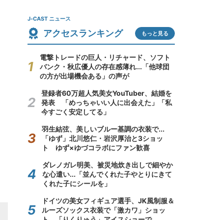
J-CAST ニュース
アクセスランキング
もっと見る
電撃トレードの巨人・リチャード、ソフト
バンク・秋広優人の存在感薄れ...「他球団
の方が出場機会ある」の声が
登録者60万超人気美女YouTuber、結婚を
発表 「めっちゃいい人に出会えた」「私
今すごく安定してる」
羽生結弦、美しいブルー基調の衣装で...
「ゆず」北川悠仁・岩沢厚治と3ショッ
ト ゆず×ゆづコラボにファン歓喜
ダレノガレ明美、被災地炊き出しで細やか
な心遣い...「並んでくれた子やとりにきて
くれた子にシールを」
ドイツの美女フィギュア選手、JK風制服＆
ルーズソックス衣装で「激カワ」ショッ
ト 「りくりゅう」アイスショーで