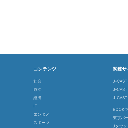
コンテンツ
関連サ
社会
J-CAS
政治
J-CAS
経済
J-CA
IT
BOOK
エンタメ
東京バ
スポーツ
Jタウン