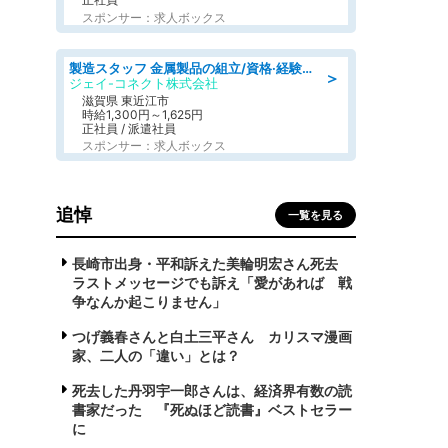
スポンサー：求人ボックス
製造スタッフ 金属製品の組立/資格·経験不問/日野工業団地
＞
ジェイ-コネクト株式会社
滋賀県 東近江市
時給1,300円～1,625円
正社員 / 派遣社員
スポンサー：求人ボックス
追悼
一覧を見る
長崎市出身・平和訴えた美輪明宏さん死去
ラストメッセージでも訴え「愛があれば 戦
争なんか起こりません」
つげ義春さんと白土三平さん カリスマ漫画
家、二人の「違い」とは？
死去した丹羽宇一郎さんは、経済界有数の読
書家だった 『死ぬほど読書』ベストセラー
に