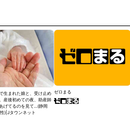
ゼロまる
で生まれた娘と、受け止め
。産後初めての夜、助産師
げてるのを見て...(静岡
性)|Jタウンネット