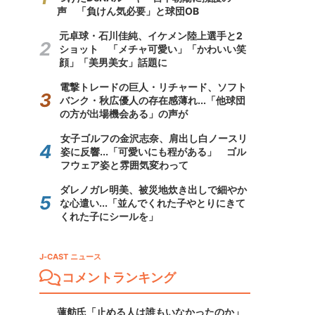
声 「負けん気必要」と球団OB
元卓球・石川佳純、イケメン陸上選手と2
ショット 「メチャ可愛い」「かわいい笑
顔」「美男美女」話題に
電撃トレードの巨人・リチャード、ソフト
バンク・秋広優人の存在感薄れ...「他球団
の方が出場機会ある」の声が
女子ゴルフの金沢志奈、肩出し白ノースリ
姿に反響...「可愛いにも程がある」 ゴル
フウェア姿と雰囲気変わって
ダレノガレ明美、被災地炊き出しで細やか
な心遣い...「並んでくれた子やとりにきて
くれた子にシールを」
J-CAST ニュース
コメントランキング
蓮舫氏「止める人は誰もいなかったのか」