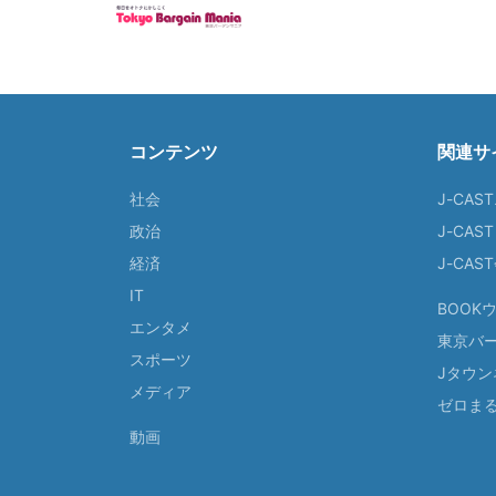
コンテンツ
関連サ
社会
J-CAS
政治
J-CAS
経済
J-CA
IT
BOOK
エンタメ
東京バ
スポーツ
Jタウン
メディア
ゼロま
動画