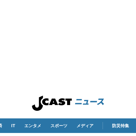
済
IT
エンタメ
スポーツ
メディア
防災特集