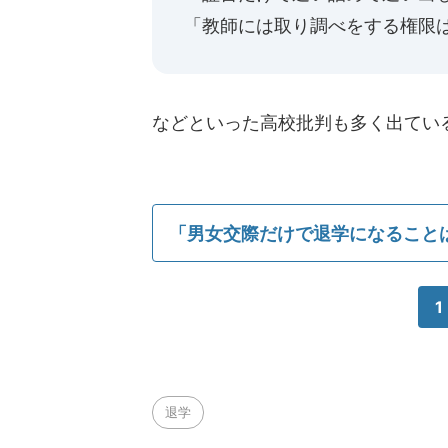
「教師には取り調べをする権限
などといった高校批判も多く出てい
「男女交際だけで退学になること
1
退学