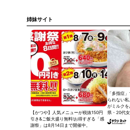
姉妹サイト
「多指症」
られない私
がミルクをあ
【かつや】人気メニューが税抜150円
県・20代女
引き&ご飯大盛り無料!お得すぎる「感
謝祭」は8月14日まで開催中。