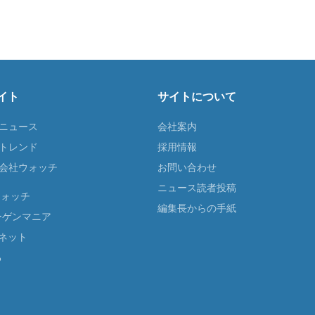
イト
サイトについて
Tニュース
会社案内
Tトレンド
採用情報
ST会社ウォッチ
お問い合わせ
ニュース読者投稿
ウォッチ
編集長からの手紙
ーゲンマニア
ネット
る