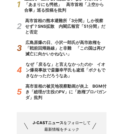
「あまりにも愕然」 高市首相「上空から
合掌」巡る投稿を批判
高市首相の熊本避難所「3分間」しか視察
せず？SNS拡散 内閣広報官「51分間」だ
と否定
広島原爆の日、小沢一郎氏が高市政権を
「戦前回帰路線」と非難 「この国は再び
滅亡に向かいかねない」
なぜ「戻るな」と言えなかったのか イオ
ン爆発事故で斎藤幸平氏も逡巡「ボクもで
きなかっただろうなあ」
高市首相の被災地視察動画が炎上 BGM付
き「総理が主役のPV」に「政権プロパガン
ダ」批判
J-CASTニュース
をフォローして
最新情報をチェック