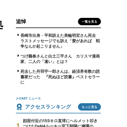
追悼
処
一覧を見る
長崎市出身・平和訴えた美輪明宏さん死去
ラストメッセージでも訴え「愛があれば 戦
争なんか起こりません」
つげ義春さんと白土三平さん カリスマ漫画
家、二人の「違い」とは？
死去した丹羽宇一郎さんは、経済界有数の読
書家だった 『死ぬほど読書』ベストセラー
に
J-CAST ニュース
アクセスランキング
もっと見る
顔面付近の155キロ直球にヘルメット叩き
つけたDeNAルーキー宮下朝陽に擁護の