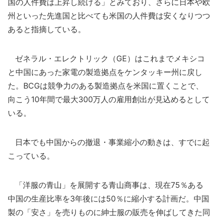
国の人件費は上昇し続ける」とみており、さらに日本や欧
州といった先進国と比べても米国の人件費は安くなりつつ
あると指摘している。
ゼネラル・エレクトリック（GE）はこれまでメキシコ
と中国にあった家電の製造拠点をケンタッキー州に戻し
た。BCGは競争力のある製造拠点を米国に置くことで、
向こう10年間で最大300万人の雇用創出が見込めるとして
いる。
日本でも中国からの撤退・事業縮小の動きは、すでに起
こっている。
「洋服の青山」を展開する青山商事は、現在75％ある
中国の生産比率を3年後には50％に縮小する計画だ。中国
製の「安さ」を売りものに紳士服の販売を伸ばしてきた同