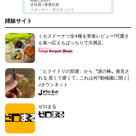
時給1,550円
正社員 / 派遣社員
スポンサー：求人ボックス
姉妹サイト
ミセスドーナツ全4種を実食レビュー!可愛さ
も食べ応えもばっちりで大満足。
「ヒクイドリの部屋」から〝謎の棒〟発見さ
れる 黒くて硬くて...これは何?動物園に聞く|
Jタウンネット
ゼロまる