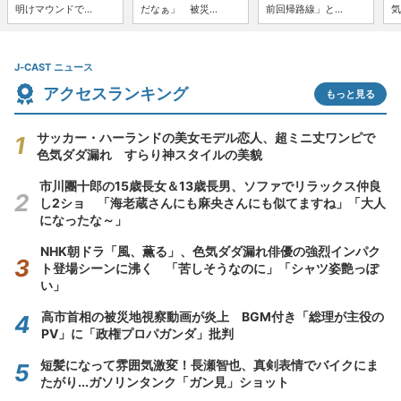
明けマウンドで...
だなぁ」 被災...
前回帰路線」と...
気
J-CAST ニュース
アクセスランキング
もっと見る
サッカー・ハーランドの美女モデル恋人、超ミニ丈ワンピで
色気ダダ漏れ すらり神スタイルの美貌
市川團十郎の15歳長女＆13歳長男、ソファでリラックス仲良
し2ショ 「海老蔵さんにも麻央さんにも似てますね」「大人
になったな～」
NHK朝ドラ「風、薫る」、色気ダダ漏れ俳優の強烈インパク
ト登場シーンに沸く 「苦しそうなのに」「シャツ姿艶っぽ
い」
高市首相の被災地視察動画が炎上 BGM付き「総理が主役の
PV」に「政権プロパガンダ」批判
短髪になって雰囲気激変！長瀬智也、真剣表情でバイクにま
たがり...ガソリンタンク「ガン見」ショット