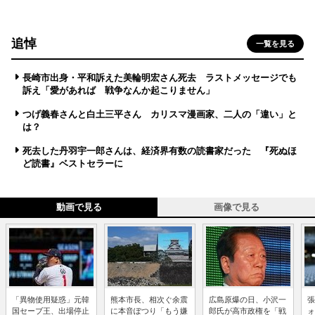
追悼
一覧を見る
長崎市出身・平和訴えた美輪明宏さん死去 ラストメッセージでも
訴え「愛があれば 戦争なんか起こりません」
つげ義春さんと白土三平さん カリスマ漫画家、二人の「違い」と
は？
死去した丹羽宇一郎さんは、経済界有数の読書家だった 『死ぬほ
ど読書』ベストセラーに
動画で見る
画像で見る
「異物使用疑惑」元韓
熊本市長、相次ぐ余震
広島原爆の日、小沢一
張
国セーブ王、出場停止
に本音ぽつり「もう嫌
郎氏が高市政権を「戦
ォ