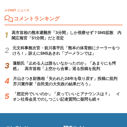
J-CAST ニュース
コメントランキング
高市首相の熊本避難所「3分間」しか視察せず？SNS拡散 内
閣広報官「51分間」だと否定
元文科事務次官・前川喜平氏「熊本の体育館にクーラーをつ
けろ！」訴えにSNSあきれ「ブーメランでは」
蓮舫氏「止める人は誰もいなかったのか」「あまりにも愕
然」 高市首相「上空から合掌」巡る投稿を批判
片山さつき財務相「失われた28年を取り戻す」投稿に批判
芥川賞作家「自民党の大失政の結果だろう」
「想定外でいいのか」「戻っていいとアナウンスは？」 イ
オン社長会見でのしつこい記者質問に疑問も続々