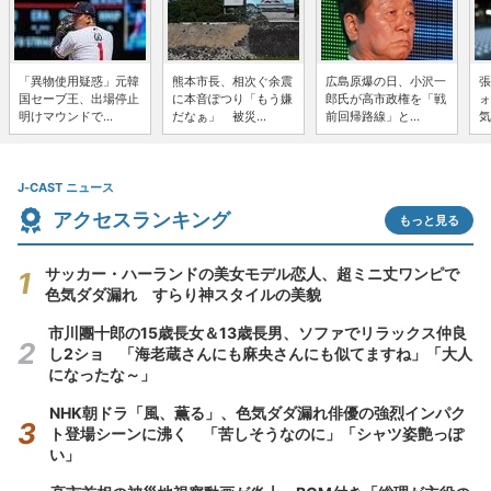
「異物使用疑惑」元韓
熊本市長、相次ぐ余震
広島原爆の日、小沢一
張
国セーブ王、出場停止
に本音ぽつり「もう嫌
郎氏が高市政権を「戦
ォ
明けマウンドで...
だなぁ」 被災...
前回帰路線」と...
気
J-CAST ニュース
アクセスランキング
もっと見る
サッカー・ハーランドの美女モデル恋人、超ミニ丈ワンピで
色気ダダ漏れ すらり神スタイルの美貌
市川團十郎の15歳長女＆13歳長男、ソファでリラックス仲良
し2ショ 「海老蔵さんにも麻央さんにも似てますね」「大人
になったな～」
NHK朝ドラ「風、薫る」、色気ダダ漏れ俳優の強烈インパク
ト登場シーンに沸く 「苦しそうなのに」「シャツ姿艶っぽ
い」