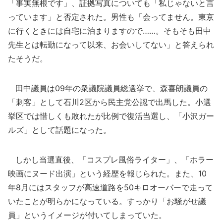
「事実無根です」、証拠写真についても「私じゃないと言
っています」と否定された。男性も「会ってません。東京
に行くときには自宅に泊まりますので……。そもそも田中
先生とは転勤になって以来、お会いしてない」と答えられ
たそうだ。
田中議員は09年の衆議院議員総選挙で、森喜朗議員の
「刺客」として石川2区から民主党公認で出馬した。小選
挙区では惜しくも敗れたが比例で復活当選し、「小沢ガー
ルズ」として話題になった。
しかし当選直後、「コスプレ風俗ライター」、「ホラー
映画にヌード出演」という経歴を報じられた。また、10
年8月にはスタッフが高速道路を50キロオーバーで走って
いたことが明らかになっている。すっかり「お騒がせ議
員」というイメージが付いてしまっていた。