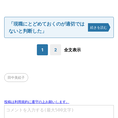
「現職にとどめておくのが適切では
続きを読む
ないと判断した」
1
2
全文表示
田中美絵子