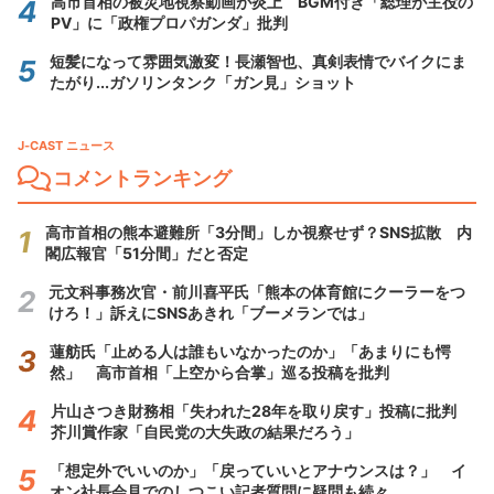
高市首相の被災地視察動画が炎上 BGM付き「総理が主役の
PV」に「政権プロパガンダ」批判
短髪になって雰囲気激変！長瀬智也、真剣表情でバイクにま
たがり...ガソリンタンク「ガン見」ショット
J-CAST ニュース
コメントランキング
高市首相の熊本避難所「3分間」しか視察せず？SNS拡散 内
閣広報官「51分間」だと否定
元文科事務次官・前川喜平氏「熊本の体育館にクーラーをつ
けろ！」訴えにSNSあきれ「ブーメランでは」
蓮舫氏「止める人は誰もいなかったのか」「あまりにも愕
然」 高市首相「上空から合掌」巡る投稿を批判
片山さつき財務相「失われた28年を取り戻す」投稿に批判
芥川賞作家「自民党の大失政の結果だろう」
「想定外でいいのか」「戻っていいとアナウンスは？」 イ
オン社長会見でのしつこい記者質問に疑問も続々