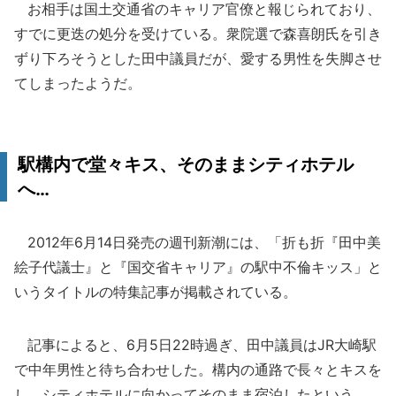
お相手は国土交通省のキャリア官僚と報じられており、
すでに更迭の処分を受けている。衆院選で森喜朗氏を引き
ずり下ろそうとした田中議員だが、愛する男性を失脚させ
てしまったようだ。
駅構内で堂々キス、そのままシティホテル
へ…
2012年6月14日発売の週刊新潮には、「折も折『田中美
絵子代議士』と『国交省キャリア』の駅中不倫キッス」と
いうタイトルの特集記事が掲載されている。
記事によると、6月5日22時過ぎ、田中議員はJR大崎駅
で中年男性と待ち合わせした。構内の通路で長々とキスを
し、シティホテルに向かってそのまま宿泊したという。