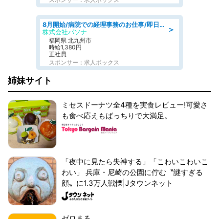
8月開始/病院での経理事務のお仕事/即日勤務可/車通勤可/経理/一般事務
＞
株式会社パソナ
福岡県 北九州市
時給1,380円
正社員
スポンサー：求人ボックス
姉妹サイト
ミセスドーナツ全4種を実食レビュー!可愛さ
も食べ応えもばっちりで大満足。
「夜中に見たら失神する」「こわいこわいこ
わい」 兵庫・尼崎の公園に佇む〝謎すぎる
顔〟に1.3万人戦慄|Jタウンネット
ゼロまる