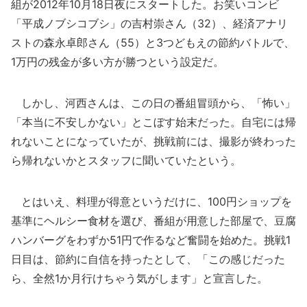
組が2012年10月18日夜にスタートした。お笑いコンビ
「平成ノブシコブシ」の吉村崇さん（32）、経済アナリ
ストの森永卓郎さん（55）と3つどもえの節約バトルで、
1万円の残金が多い方が勝つという設定だ。
しかし、河西さんは、この日の番組冒頭から、「怖い」
「本当に不安しかない」とこぼす始末だった。自宅には帰
れないことになっていたが、挑戦前には、撮影が終わった
ら帰れないかとスタッフに聞いていたという。
とはいえ、料理が得意というだけに、100円ショップを
基準にヘルシー食材を選び、番組が用意した部屋で、豆腐
ハンバーグをわずか51円で作るなど奮闘を始めた。挑戦1
日目は、節約に自信を持ったとして、「この感じだった
ら、全然1か月行けちゃう気がします」と宣言した。