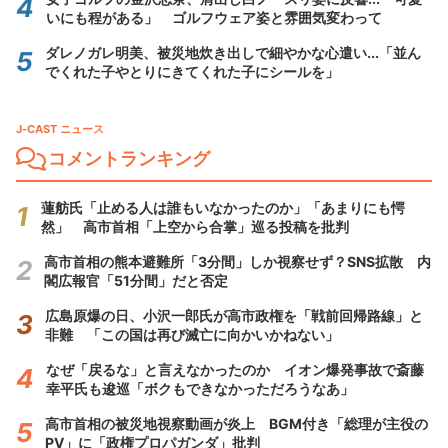
いにも程がある」 ゴルフウェア姿と雰囲気変わって
ダレノガレ明美、被災地炊き出しで細やかな心遣い...「並ん
でくれた子やとりにきてくれた子にシールを」
J-CAST ニュース
コメントランキング
蓮舫氏「止める人は誰もいなかったのか」「あまりにも愕
然」 高市首相「上空から合掌」巡る投稿を批判
高市首相の熊本避難所「3分間」しか視察せず？SNS拡散 内
閣広報官「51分間」だと否定
広島原爆の日、小沢一郎氏が高市政権を「戦前回帰路線」と
非難 「この国は再び滅亡に向かいかねない」
なぜ「戻るな」と言えなかったのか イオン爆発事故で斎藤
幸平氏も逡巡「ボクもできなかっただろうなあ」
高市首相の被災地視察動画が炎上 BGM付き「総理が主役の
PV」に「政権プロパガンダ」批判