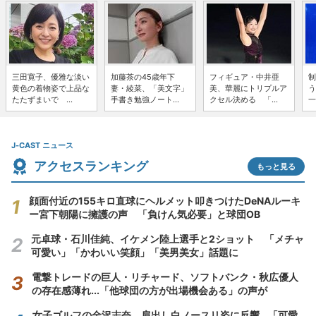
三田寛子、優雅な淡い
加藤茶の45歳年下
フィギュア・中井亜
制
黄色の着物姿で上品な
妻・綾菜、「美文字」
美、華麗にトリプルア
う
たたずまいで ...
手書き勉強ノート...
クセル決める 「...
一
J-CAST ニュース
アクセスランキング
もっと見る
顔面付近の155キロ直球にヘルメット叩きつけたDeNAルーキ
ー宮下朝陽に擁護の声 「負けん気必要」と球団OB
元卓球・石川佳純、イケメン陸上選手と2ショット 「メチャ
可愛い」「かわいい笑顔」「美男美女」話題に
電撃トレードの巨人・リチャード、ソフトバンク・秋広優人
の存在感薄れ...「他球団の方が出場機会ある」の声が
女子ゴルフの金沢志奈、肩出し白ノースリ姿に反響...「可愛