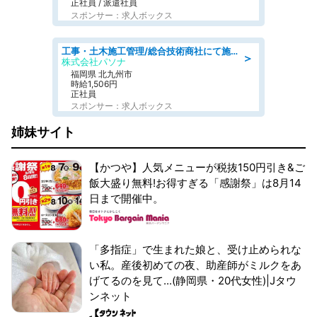
正社員 / 派遣社員
スポンサー：求人ボックス
工事・土木施工管理/総合技術商社にて施工管理のお仕事/即日勤務可/車通勤可/工事・土木施工管理/生産・品質管理
＞
株式会社パソナ
福岡県 北九州市
時給1,506円
正社員
スポンサー：求人ボックス
姉妹サイト
【かつや】人気メニューが税抜150円引き&ご
飯大盛り無料!お得すぎる「感謝祭」は8月14
日まで開催中。
「多指症」で生まれた娘と、受け止められな
い私。産後初めての夜、助産師がミルクをあ
げてるのを見て...(静岡県・20代女性)|Jタウ
ンネット