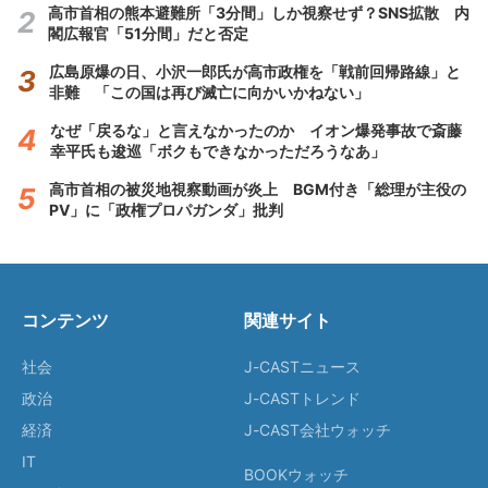
高市首相の熊本避難所「3分間」しか視察せず？SNS拡散 内
閣広報官「51分間」だと否定
広島原爆の日、小沢一郎氏が高市政権を「戦前回帰路線」と
非難 「この国は再び滅亡に向かいかねない」
なぜ「戻るな」と言えなかったのか イオン爆発事故で斎藤
幸平氏も逡巡「ボクもできなかっただろうなあ」
高市首相の被災地視察動画が炎上 BGM付き「総理が主役の
PV」に「政権プロパガンダ」批判
コンテンツ
関連サイト
社会
J-CASTニュース
政治
J-CASTトレンド
経済
J-CAST会社ウォッチ
IT
BOOKウォッチ