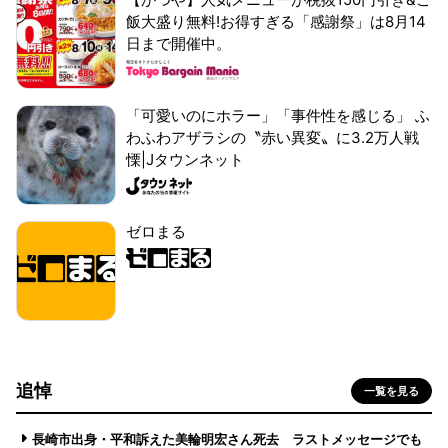
飯大盛り無料!お得すぎる「感謝祭」は8月14
日まで開催中。
「可愛いのにホラー」「事件性を感じる」 ふ
わふわアザラシの〝赤い異変〟に3.2万人戦
慄|Jタウンネット
ゼロまる
追悼
一覧を見る
長崎市出身・平和訴えた美輪明宏さん死去 ラストメッセージでも