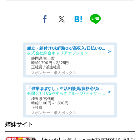
組立・組付け/未経験OK/高収入/日払いOK/寮費無料/交替制
＞
株式会社綜合キャリアオプション
静岡県 富士市
時給1,700円～2,125円
正社員 / 派遣社員
スポンサー：求人ボックス
「残業ほぼなし」生活相談員/資格必須/正職員/日勤のみ/デイサービス
＞
有限会社TCSやすらぎグループ/デイサービスやすらぎ
埼玉県 宮代町
時給1,160円～1,800円
正社員
スポンサー：求人ボックス
姉妹サイト
【かつや】人気メニューが税抜150円引き&ご