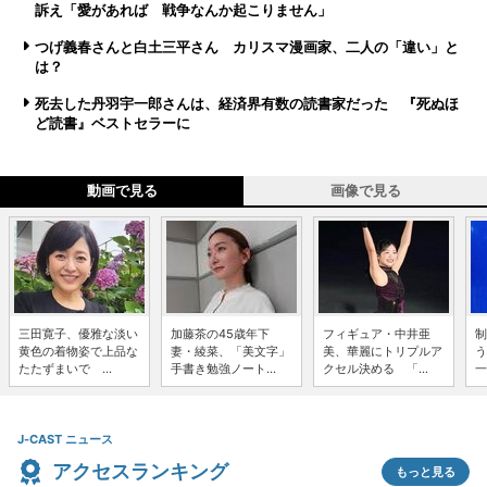
訴え「愛があれば 戦争なんか起こりません」
つげ義春さんと白土三平さん カリスマ漫画家、二人の「違い」と
は？
死去した丹羽宇一郎さんは、経済界有数の読書家だった 『死ぬほ
ど読書』ベストセラーに
動画で見る
画像で見る
三田寛子、優雅な淡い
加藤茶の45歳年下
フィギュア・中井亜
制
黄色の着物姿で上品な
妻・綾菜、「美文字」
美、華麗にトリプルア
う
たたずまいで ...
手書き勉強ノート...
クセル決める 「...
一
J-CAST ニュース
アクセスランキング
もっと見る