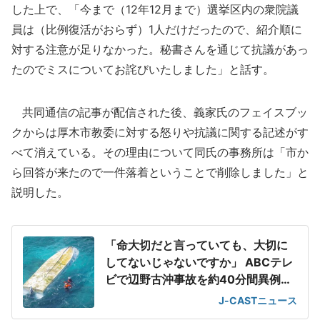
した上で、「今まで（12年12月まで）選挙区内の衆院議
員は（比例復活がおらず）1人だけだったので、紹介順に
対する注意が足りなかった。秘書さんを通じて抗議があっ
たのでミスについてお詫びいたしました」と話す。
共同通信の記事が配信された後、義家氏のフェイスブッ
クからは厚木市教委に対する怒りや抗議に関する記述がす
べて消えている。その理由について同氏の事務所は「市か
ら回答が来たので一件落着ということで削除しました」と
説明した。
「命大切だと言っていても、大切に
してないじゃないですか」 ABCテレ
ビで辺野古沖事故を約40分間異例の
特集
J-CASTニュース