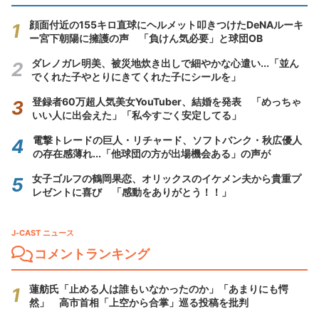
顔面付近の155キロ直球にヘルメット叩きつけたDeNAルーキ
ー宮下朝陽に擁護の声 「負けん気必要」と球団OB
ダレノガレ明美、被災地炊き出しで細やかな心遣い...「並ん
でくれた子やとりにきてくれた子にシールを」
登録者60万超人気美女YouTuber、結婚を発表 「めっちゃ
いい人に出会えた」「私今すごく安定してる」
電撃トレードの巨人・リチャード、ソフトバンク・秋広優人
の存在感薄れ...「他球団の方が出場機会ある」の声が
女子ゴルフの鶴岡果恋、オリックスのイケメン夫から貴重プ
レゼントに喜び 「感動をありがとう！！」
J-CAST ニュース
コメントランキング
蓮舫氏「止める人は誰もいなかったのか」「あまりにも愕
然」 高市首相「上空から合掌」巡る投稿を批判