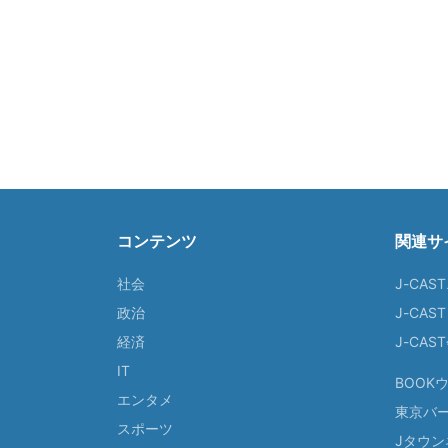
コンテンツ
関連サ
社会
J-CAS
政治
J-CAS
経済
J-CA
IT
BOOK
エンタメ
東京バ
スポーツ
Jタウン