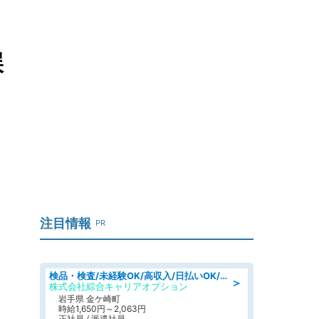
誤
注目情報
PR
検品・検査/未経験OK/高収入/日払いOK/交替制/20・30・40代活躍中
＞
株式会社綜合キャリアオプション
岩手県 金ケ崎町
時給1,650円～2,063円
正社員 / 派遣社員