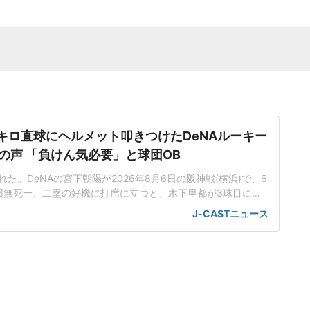
5キロ直球にヘルメット叩きつけたDeNAルーキー
の声 「負けん気必要」と球団OB
た。DeNAの宮下朝陽が2026年8月6日の阪神戦(横浜)で、6
回無死一、二塁の好機に打席に立つと、木下里都が3球目に投
が顔面付近へ。もんどり打ってよけた宮下は怒りの表情を見せて
J-CASTニュース
けた。「熱くなってしまった部分があったのでしょう」前日5
球ずつを受け、この試合でも阪神のデルミス・ガルシアが2回