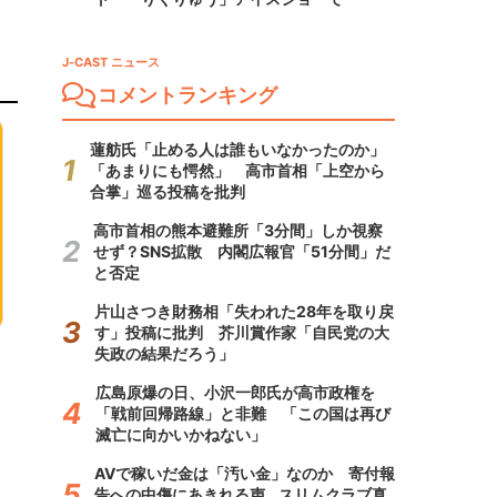
J-CAST ニュース
コメントランキング
蓮舫氏「止める人は誰もいなかったのか」
「あまりにも愕然」 高市首相「上空から
合掌」巡る投稿を批判
高市首相の熊本避難所「3分間」しか視察
せず？SNS拡散 内閣広報官「51分間」だ
と否定
片山さつき財務相「失われた28年を取り戻
す」投稿に批判 芥川賞作家「自民党の大
失政の結果だろう」
広島原爆の日、小沢一郎氏が高市政権を
「戦前回帰路線」と非難 「この国は再び
滅亡に向かいかねない」
AVで稼いだ金は「汚い金」なのか 寄付報
告への中傷にあきれる声...スリムクラブ真