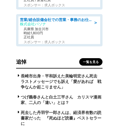
スポンサー：求人ボックス
営業/総合設備会社での営業・事務のお仕事/即日勤務可/車通勤可/営業/営業事務
＞
株式会社パソナ
兵庫県 加古川市
時給1,800円
正社員
スポンサー：求人ボックス
追悼
一覧を見る
長崎市出身・平和訴えた美輪明宏さん死去
ラストメッセージでも訴え「愛があれば 戦
争なんか起こりません」
つげ義春さんと白土三平さん カリスマ漫画
家、二人の「違い」とは？
死去した丹羽宇一郎さんは、経済界有数の読
書家だった 『死ぬほど読書』ベストセラー
に