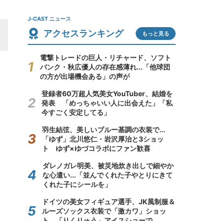
J-CAST ニュース
アクセスランキング
もっと見る
電撃トレードの巨人・リチャード、ソフト
バンク・秋広優人の存在感薄れ...「他球団
の方が出場機会ある」の声が
登録者60万超人気美女YouTuber、結婚を
発表 「めっちゃいい人に出会えた」「私
今すごく安定してる」
羽生結弦、美しいブルー基調の衣装で...
「ゆず」北川悠仁・岩沢厚治と3ショッ
ト ゆず×ゆづコラボにファン歓喜
ダレノガレ明美、被災地炊き出しで細やか
な心遣い...「並んでくれた子やとりにきて
くれた子にシールを」
ドイツの美女フィギュア選手、JK風制服＆
ルーズソックス衣装で「激カワ」ショッ
ト 「りくりゅう」アイスショーで