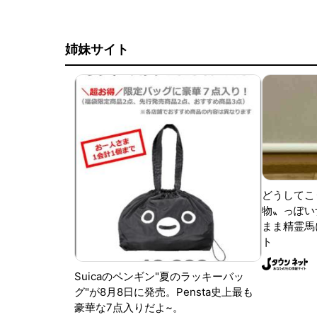
姉妹サイト
どうしてこ
物〟っぽい
まま精霊馬
ト
Suicaのペンギン"夏のラッキーバッ
グ"が8月8日に発売。Pensta史上最も
豪華な7点入りだよ~。