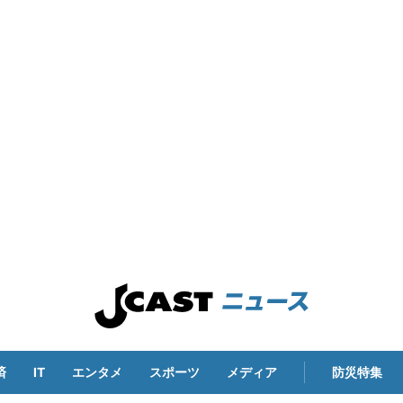
済
IT
エンタメ
スポーツ
メディア
防災特集