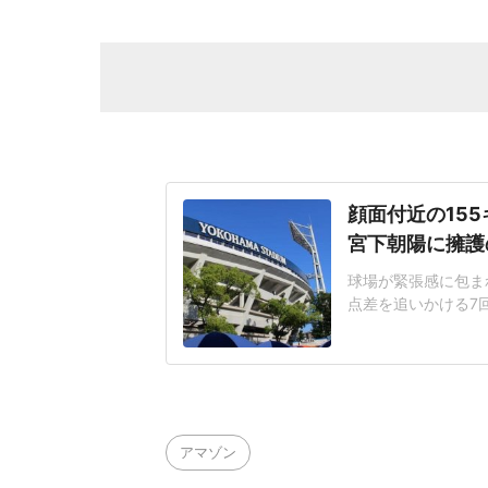
顔面付近の15
宮下朝陽に擁護
球場が緊張感に包まれ
点差を追いかける7
じた155キロ直球
ヘルメットを叩きつ
日は両チームが2死
に死球を受けた。内
アマゾン