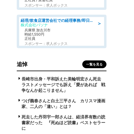
スポンサー：求人ボックス
経理/飲食店運営会社での経理事務/即日勤務可/車通勤可/経理/一般事務
＞
株式会社パソナ
兵庫県 加古川市
時給1,550円
正社員
スポンサー：求人ボックス
追悼
一覧を見る
長崎市出身・平和訴えた美輪明宏さん死去
ラストメッセージでも訴え「愛があれば 戦
争なんか起こりません」
つげ義春さんと白土三平さん カリスマ漫画
家、二人の「違い」とは？
死去した丹羽宇一郎さんは、経済界有数の読
書家だった 『死ぬほど読書』ベストセラー
に