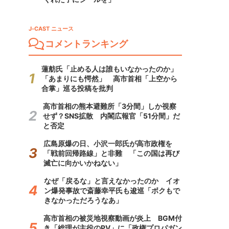
J-CAST ニュース
コメントランキング
蓮舫氏「止める人は誰もいなかったのか」
「あまりにも愕然」 高市首相「上空から
合掌」巡る投稿を批判
高市首相の熊本避難所「3分間」しか視察
せず？SNS拡散 内閣広報官「51分間」だ
と否定
広島原爆の日、小沢一郎氏が高市政権を
「戦前回帰路線」と非難 「この国は再び
滅亡に向かいかねない」
なぜ「戻るな」と言えなかったのか イオ
ン爆発事故で斎藤幸平氏も逡巡「ボクもで
きなかっただろうなあ」
高市首相の被災地視察動画が炎上 BGM付
き「総理が主役のPV」に「政権プロパガン