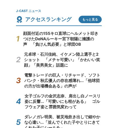
J-CAST ニュース
アクセスランキング
もっと見る
顔面付近の155キロ直球にヘルメット叩き
つけたDeNAルーキー宮下朝陽に擁護の
声 「負けん気必要」と球団OB
元卓球・石川佳純、イケメン陸上選手と2
ショット 「メチャ可愛い」「かわいい笑
顔」「美男美女」話題に
電撃トレードの巨人・リチャード、ソフト
バンク・秋広優人の存在感薄れ...「他球団
の方が出場機会ある」の声が
女子ゴルフの金沢志奈、肩出し白ノースリ
姿に反響...「可愛いにも程がある」 ゴル
フウェア姿と雰囲気変わって
ダレノガレ明美、被災地炊き出しで細やか
な心遣い...「並んでくれた子やとりにきて
くれた子にシールを」