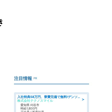
き
注目情報
PR
入社特典58万円、寮費完備で無料!デンソーで働こう!自動車工場で小型部品の検査業務 denso aichi
＞
株式会社テクノスマイル
愛知県 刈谷市
時給1,800円
正社員 / 派遣社員