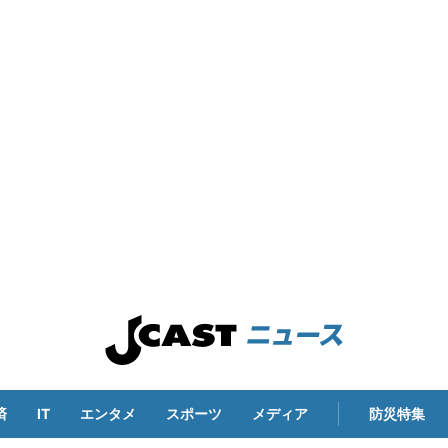
済
IT
エンタメ
スポーツ
メディア
防災特集