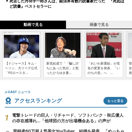
死去した丹羽宇一郎さんは、経済界有数の読書家だった 『死ぬほ
ど読書』ベストセラーに
動画で見る
画像で見る
【ドジャース】キム・
新党結成で「「騙し討
「れいわ新選組」が党
登
ヘソン、大リーグ公式
ちにあった気分」と怒
名の変更を発表、「い
女
「PSロースタ...
ったひろゆき妻...
のちの党」へ ...
発
J-CAST ニュース
アクセスランキング
もっと見る
電撃トレードの巨人・リチャード、ソフトバンク・秋広優人
の存在感薄れ...「他球団の方が出場機会ある」の声が
登録者60万超人気美女YouTuber、結婚を発表 「めっちゃ