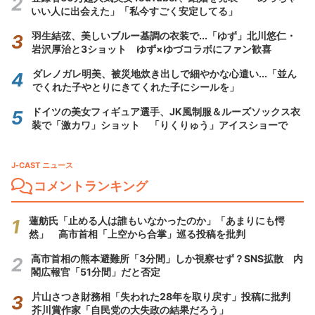
いい人に出会えた」「私今すごく安定してる」
羽生結弦、美しいブルー基調の衣装で...「ゆず」北川悠仁・
岩沢厚治と3ショット ゆず×ゆづコラボにファン歓喜
ダレノガレ明美、被災地炊き出しで細やかな心遣い...「並ん
でくれた子やとりにきてくれた子にシールを」
ドイツの美女フィギュア選手、JK風制服＆ルーズソックス衣
装で「激カワ」ショット 「りくりゅう」アイスショーで
J-CAST ニュース
コメントランキング
蓮舫氏「止める人は誰もいなかったのか」「あまりにも愕
然」 高市首相「上空から合掌」巡る投稿を批判
高市首相の熊本避難所「3分間」しか視察せず？SNS拡散 内
閣広報官「51分間」だと否定
片山さつき財務相「失われた28年を取り戻す」投稿に批判
芥川賞作家「自民党の大失政の結果だろう」