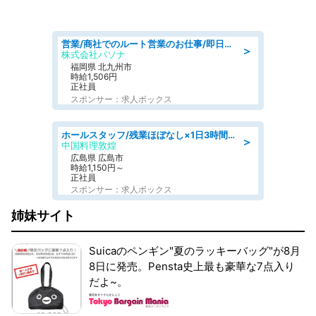
営業/商社でのルート営業のお仕事/即日勤務可/車通勤可/営業
＞
株式会社パソナ
福岡県 北九州市
時給1,506円
正社員
スポンサー：求人ボックス
ホールスタッフ/残業ほぼなし×1日3時間〜勤務OK!フォロー体制も充実/広島県/広島市南区
＞
中国料理敦煌
広島県 広島市
時給1,150円～
正社員
スポンサー：求人ボックス
姉妹サイト
Suicaのペンギン"夏のラッキーバッグ"が8月
8日に発売。Pensta史上最も豪華な7点入り
だよ~。