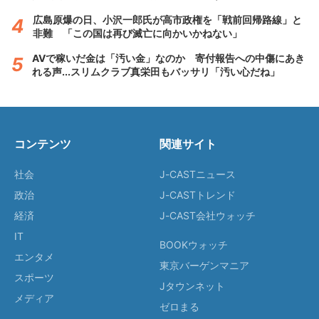
広島原爆の日、小沢一郎氏が高市政権を「戦前回帰路線」と
非難 「この国は再び滅亡に向かいかねない」
AVで稼いだ金は「汚い金」なのか 寄付報告への中傷にあき
れる声...スリムクラブ真栄田もバッサリ「汚い心だね」
コンテンツ
関連サイト
社会
J-CASTニュース
政治
J-CASTトレンド
経済
J-CAST会社ウォッチ
IT
BOOKウォッチ
エンタメ
東京バーゲンマニア
スポーツ
Jタウンネット
メディア
ゼロまる