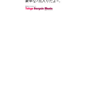
豪華な7点入りだよ~。