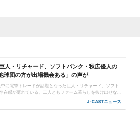
巨人・リチャード、ソフトバンク・秋広優人の
.「他球団の方が出場機会ある」の声が
ン途中に電撃トレードが話題となった巨人・リチャード、ソフト
存在感が薄れている。二人ともファーム暮らしを抜け出せな
トバンク在籍時にウエスタン・リーグで5年連続本塁打王に輝
J-CASTニュース
れ、秋広優人、大江竜聖と2対1のトレードで25年5月に巨人に
督の期待は大きく、77試合出場で打率.211、11本塁打、39