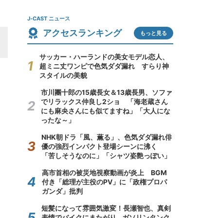
J-CAST ニュース
アクセスランキング
もっと見る
サッカー・ハーランドの美女モデル恋人、
超ミニ丈ワンピで色気ダダ漏れ すらり神
スタイルの美貌
市川團十郎の15歳長女＆13歳長男、ソファ
でリラックス仲良し2ショ 「海老蔵さん
にも麻央さんにも似てますね」「大人にな
ったな～」
NHK朝ドラ「風、薫る」、色気ダダ漏れ俳
優の強烈インパクト登場シーンに沸く
「苦しそうなのに」「シャツ姿艶っぽい」
高市首相の被災地視察動画が炎上 BGM
付き「総理が主役のPV」に「政権プロパ
ガンダ」批判
短髪になって雰囲気激変！長瀬智也、真剣
表情でバイクにまたがり...ガソリンタンク