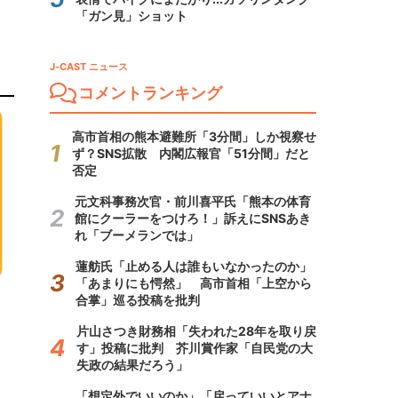
「ガン見」ショット
J-CAST ニュース
コメントランキング
高市首相の熊本避難所「3分間」しか視察せ
ず？SNS拡散 内閣広報官「51分間」だと
否定
元文科事務次官・前川喜平氏「熊本の体育
館にクーラーをつけろ！」訴えにSNSあき
れ「ブーメランでは」
蓮舫氏「止める人は誰もいなかったのか」
「あまりにも愕然」 高市首相「上空から
合掌」巡る投稿を批判
片山さつき財務相「失われた28年を取り戻
す」投稿に批判 芥川賞作家「自民党の大
失政の結果だろう」
「想定外でいいのか」「戻っていいとアナ