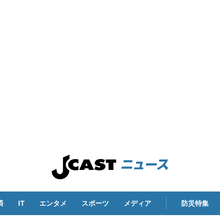
済
IT
エンタメ
スポーツ
メディア
防災特集