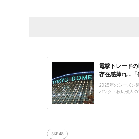
電撃トレードの
存在感薄れ..
2025年のシーズ
バンク・秋広優人の
いリチャードはソフ
いた長打力を評価さ
移籍。阿部慎之助前監
打点をマークした。
SKE48