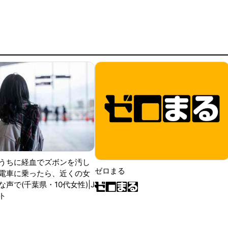
うちに経血でズボンを汚し
ゼロまる
電車に乗ったら、近くの女
声で(千葉県・10代女性)|J
ト