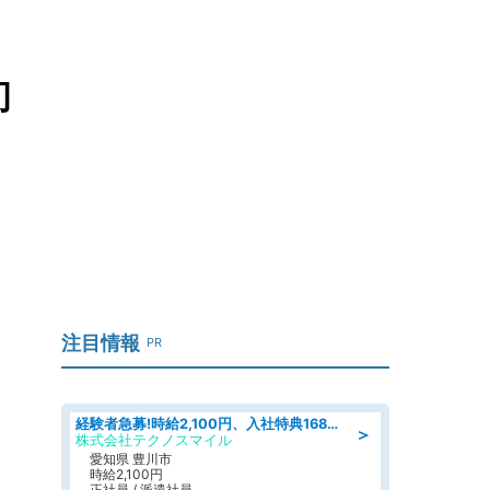
初
注目情報
PR
経験者急募!時給2,100円、入社特典168万円の自動車製造業務/トヨタ自動車/tutumi
＞
株式会社テクノスマイル
愛知県 豊川市
時給2,100円
正社員 / 派遣社員