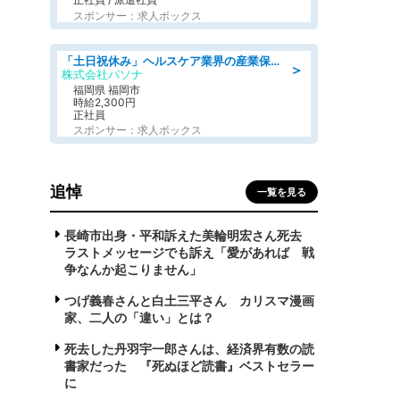
スポンサー：求人ボックス
「土日祝休み」ヘルスケア業界の産業保健師/高時給/未経験OK/要資格:保健師、正看護師
＞
株式会社パソナ
福岡県 福岡市
時給2,300円
正社員
スポンサー：求人ボックス
追悼
一覧を見る
長崎市出身・平和訴えた美輪明宏さん死去
ラストメッセージでも訴え「愛があれば 戦
争なんか起こりません」
つげ義春さんと白土三平さん カリスマ漫画
家、二人の「違い」とは？
死去した丹羽宇一郎さんは、経済界有数の読
書家だった 『死ぬほど読書』ベストセラー
に