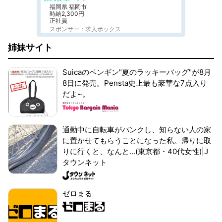
福岡県 福岡市
時給2,300円
正社員
スポンサー：求人ボックス
姉妹サイト
Suicaのペンギン"夏のラッキーバッグ"が8月
8日に発売。Pensta史上最も豪華な7点入り
だよ~。
通勤中に自転車がパンクし、知らない人の家
に置かせてもらうことになった私。帰りに取
りに行くと、なんと...(東京都・40代女性)|J
タウンネット
ゼロまる