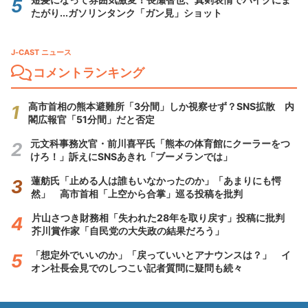
たがり...ガソリンタンク「ガン見」ショット
J-CAST ニュース
コメントランキング
高市首相の熊本避難所「3分間」しか視察せず？SNS拡散 内
閣広報官「51分間」だと否定
元文科事務次官・前川喜平氏「熊本の体育館にクーラーをつ
けろ！」訴えにSNSあきれ「ブーメランでは」
蓮舫氏「止める人は誰もいなかったのか」「あまりにも愕
然」 高市首相「上空から合掌」巡る投稿を批判
片山さつき財務相「失われた28年を取り戻す」投稿に批判
芥川賞作家「自民党の大失政の結果だろう」
「想定外でいいのか」「戻っていいとアナウンスは？」 イ
オン社長会見でのしつこい記者質問に疑問も続々