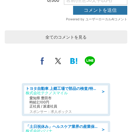
全てのコメントを見る
トヨタ自動車 上郷工場で部品の検査/特典168万/tutumi
＞
株式会社テクノスマイル
愛知県 豊田市
時給2,100円
正社員 / 派遣社員
スポンサー：求人ボックス
「土日祝休み」ヘルスケア業界の産業保健師/高時給/未経験OK/要資格:保健師、正看護師
＞
株式会社パソナ