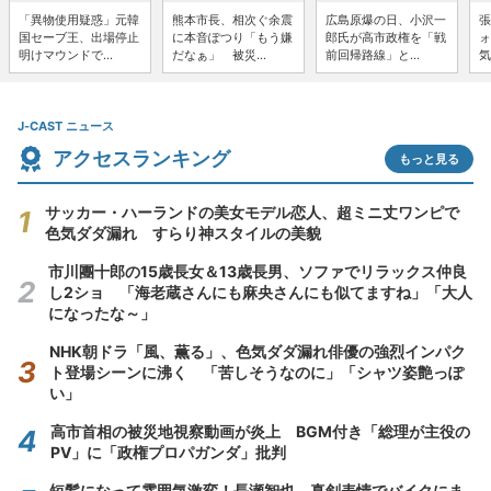
「異物使用疑惑」元韓
熊本市長、相次ぐ余震
広島原爆の日、小沢一
張
国セーブ王、出場停止
に本音ぽつり「もう嫌
郎氏が高市政権を「戦
ォ
明けマウンドで...
だなぁ」 被災...
前回帰路線」と...
気
J-CAST ニュース
アクセスランキング
もっと見る
サッカー・ハーランドの美女モデル恋人、超ミニ丈ワンピで
色気ダダ漏れ すらり神スタイルの美貌
市川團十郎の15歳長女＆13歳長男、ソファでリラックス仲良
し2ショ 「海老蔵さんにも麻央さんにも似てますね」「大人
になったな～」
NHK朝ドラ「風、薫る」、色気ダダ漏れ俳優の強烈インパク
ト登場シーンに沸く 「苦しそうなのに」「シャツ姿艶っぽ
い」
高市首相の被災地視察動画が炎上 BGM付き「総理が主役の
PV」に「政権プロパガンダ」批判
短髪になって雰囲気激変！長瀬智也、真剣表情でバイクにま