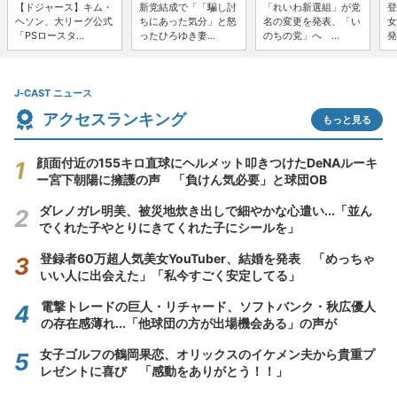
【ドジャース】キム・
新党結成で「「騙し討
「れいわ新選組」が党
登
ヘソン、大リーグ公式
ちにあった気分」と怒
名の変更を発表、「い
女
「PSロースタ...
ったひろゆき妻...
のちの党」へ ...
発
J-CAST ニュース
アクセスランキング
もっと見る
顔面付近の155キロ直球にヘルメット叩きつけたDeNAルーキ
ー宮下朝陽に擁護の声 「負けん気必要」と球団OB
ダレノガレ明美、被災地炊き出しで細やかな心遣い...「並ん
でくれた子やとりにきてくれた子にシールを」
登録者60万超人気美女YouTuber、結婚を発表 「めっちゃ
いい人に出会えた」「私今すごく安定してる」
電撃トレードの巨人・リチャード、ソフトバンク・秋広優人
の存在感薄れ...「他球団の方が出場機会ある」の声が
女子ゴルフの鶴岡果恋、オリックスのイケメン夫から貴重プ
レゼントに喜び 「感動をありがとう！！」