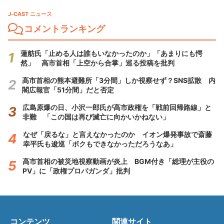
J-CAST ニュース
コメントランキング
蓮舫氏「止める人は誰もいなかったのか」「あまりにも愕
然」 高市首相「上空から合掌」巡る投稿を批判
高市首相の熊本避難所「3分間」しか視察せず？SNS拡散 内
閣広報官「51分間」だと否定
広島原爆の日、小沢一郎氏が高市政権を「戦前回帰路線」と
非難 「この国は再び滅亡に向かいかねない」
なぜ「戻るな」と言えなかったのか イオン爆発事故で斎藤
幸平氏も逡巡「ボクもできなかっただろうなあ」
高市首相の被災地視察動画が炎上 BGM付き「総理が主役の
PV」に「政権プロパガンダ」批判
コンテンツ
関連サイト