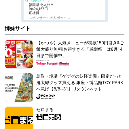
福岡県 北九州市
時給4,167円
正社員
スポンサー：求人ボックス
姉妹サイト
【かつや】人気メニューが税抜150円引き&ご
飯大盛り無料!お得すぎる「感謝祭」は8月14
日まで開催中。
鳥取・境港「ゲゲゲの妖怪楽園」限定だった
鬼太郎グッズ買える 銀座・博品館TOY PARK
へ急げ【8/8~31】|Jタウンネット
ゼロまる