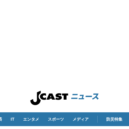
済
IT
エンタメ
スポーツ
メディア
防災特集