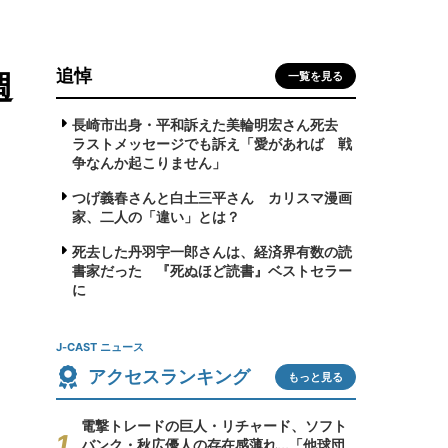
追悼
週
一覧を見る
長崎市出身・平和訴えた美輪明宏さん死去
ラストメッセージでも訴え「愛があれば 戦
争なんか起こりません」
つげ義春さんと白土三平さん カリスマ漫画
家、二人の「違い」とは？
死去した丹羽宇一郎さんは、経済界有数の読
書家だった 『死ぬほど読書』ベストセラー
に
J-CAST ニュース
アクセスランキング
もっと見る
電撃トレードの巨人・リチャード、ソフト
バンク・秋広優人の存在感薄れ...「他球団