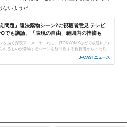
はないようだ。
え問題」違法薬物シーン?に視聴者意見 テレビ
POでも議論、「表現の自由」範囲内の指摘も
を描く深夜アニメ「ヤニねこ」(TOKYOMXなどで放送)につ
られるものが登場するシーンを疑問視する視聴者からの批判
て、放送倫理・番組向上機構(BPO)の審議で取り上げられた。
J-CASTニュース
放送でしないほうがいい」と委員から意見が出たが、「表現
とする委員も多く、「討論」にまでは進まなかった。このこ
な話題に