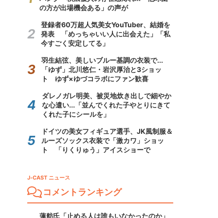
の方が出場機会ある」の声が
登録者60万超人気美女YouTuber、結婚を
発表 「めっちゃいい人に出会えた」「私
今すごく安定してる」
羽生結弦、美しいブルー基調の衣装で...
「ゆず」北川悠仁・岩沢厚治と3ショッ
ト ゆず×ゆづコラボにファン歓喜
ダレノガレ明美、被災地炊き出しで細やか
な心遣い...「並んでくれた子やとりにきて
くれた子にシールを」
ドイツの美女フィギュア選手、JK風制服＆
ルーズソックス衣装で「激カワ」ショッ
ト 「りくりゅう」アイスショーで
J-CAST ニュース
コメントランキング
蓮舫氏「止める人は誰もいなかったのか」