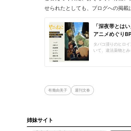
せられたとしても、ブログへの掲載
「深夜帯とはい
アニメめぐりB
タバコ浸りのヒロイン
いて、違法薬物とみ
的意見があったとし
「紛らわしいことを
の自由」の範囲内だ
とがネット上で大き
有働由美子
週刊文春
姉妹サイト