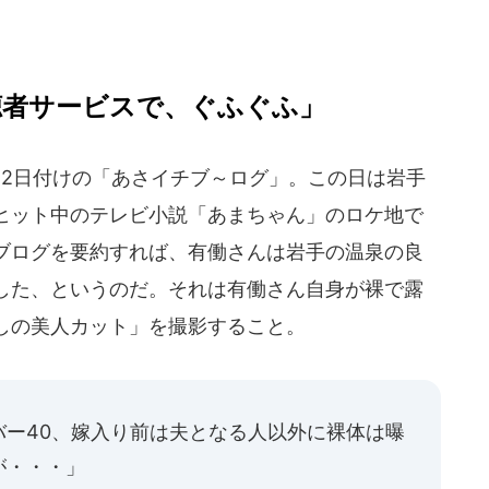
聴者サービスで、ぐふぐふ」
月2日付けの「あさイチブ～ログ」。この日は岩手
ヒット中のテレビ小説「あまちゃん」のロケ地で
ブログを要約すれば、有働さんは岩手の温泉の良
した、というのだ。それは有働さん自身が裸で露
しの美人カット」を撮影すること。
バー40、嫁入り前は夫となる人以外に裸体は曝
が・・・」