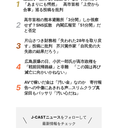
「あまりにも愕然」 高市首相「上空から
合掌」巡る投稿を批判
高市首相の熊本避難所「3分間」しか視察
せず？SNS拡散 内閣広報官「51分間」だ
と否定
片山さつき財務相「失われた28年を取り戻
す」投稿に批判 芥川賞作家「自民党の大
失政の結果だろう」
広島原爆の日、小沢一郎氏が高市政権を
「戦前回帰路線」と非難 「この国は再び
滅亡に向かいかねない」
AVで稼いだ金は「汚い金」なのか 寄付報
告への中傷にあきれる声...スリムクラブ真
栄田もバッサリ「汚い心だね」
J-CASTニュース
をフォローして
最新情報をチェック