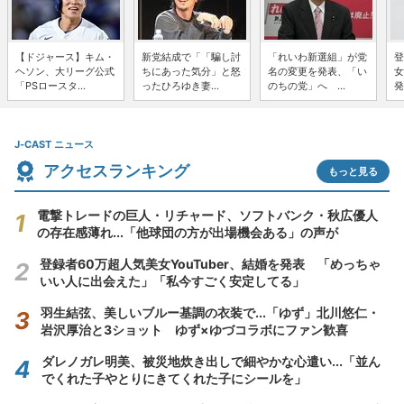
【ドジャース】キム・
新党結成で「「騙し討
「れいわ新選組」が党
登
ヘソン、大リーグ公式
ちにあった気分」と怒
名の変更を発表、「い
女
「PSロースタ...
ったひろゆき妻...
のちの党」へ ...
発
J-CAST ニュース
アクセスランキング
もっと見る
電撃トレードの巨人・リチャード、ソフトバンク・秋広優人
の存在感薄れ...「他球団の方が出場機会ある」の声が
登録者60万超人気美女YouTuber、結婚を発表 「めっちゃ
いい人に出会えた」「私今すごく安定してる」
羽生結弦、美しいブルー基調の衣装で...「ゆず」北川悠仁・
岩沢厚治と3ショット ゆず×ゆづコラボにファン歓喜
ダレノガレ明美、被災地炊き出しで細やかな心遣い...「並ん
でくれた子やとりにきてくれた子にシールを」