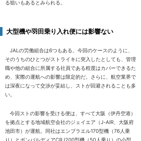
る狙いもあるとみられる。
大型機や羽田乗り入れ便には影響ない
JALの労働組合は6つもある。今回のケースのように、
そのうちのひとつがストライキに突入したとしても、管理
職や他の組合に所属する社員である程度はカバーできるた
め、実際の運航への影響は限定的だ。さらに、航空業界で
は深夜になって交渉が妥結し、ストが回避されることも多
い。
今回ストの影響を受ける便は、すべて大阪（伊丹空港）
を拠点とする地域航空会社のジェイエア（J-AIR、大阪府
池田市）が運航。同社はエンブラエル170型機（76人乗
り）とボンバルディアCRJ200型機（50人乗り）の小型