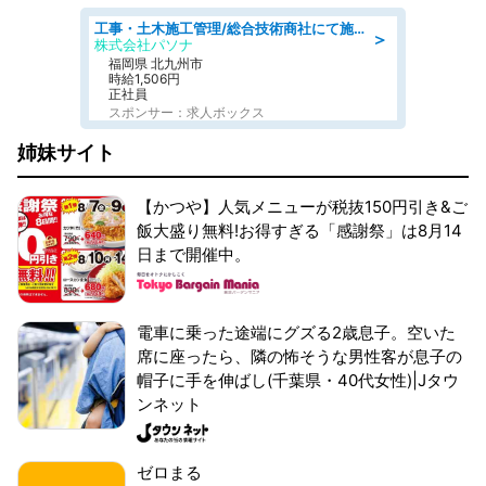
工事・土木施工管理/総合技術商社にて施工管理のお仕事/即日勤務可/車通勤可/工事・土木施工管理/生産・品質管理
＞
株式会社パソナ
福岡県 北九州市
時給1,506円
正社員
スポンサー：求人ボックス
姉妹サイト
【かつや】人気メニューが税抜150円引き&ご
飯大盛り無料!お得すぎる「感謝祭」は8月14
日まで開催中。
電車に乗った途端にグズる2歳息子。空いた
席に座ったら、隣の怖そうな男性客が息子の
帽子に手を伸ばし(千葉県・40代女性)|Jタウ
ンネット
ゼロまる