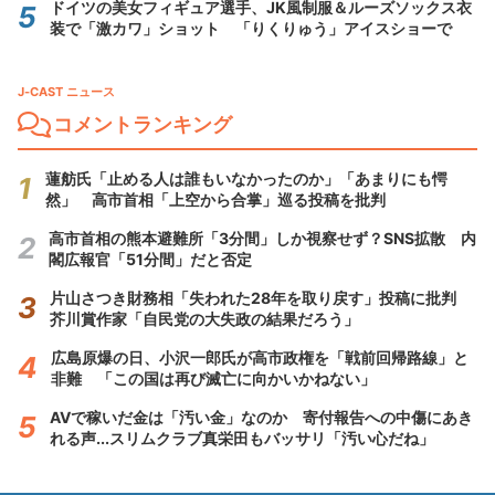
ドイツの美女フィギュア選手、JK風制服＆ルーズソックス衣
装で「激カワ」ショット 「りくりゅう」アイスショーで
J-CAST ニュース
コメントランキング
蓮舫氏「止める人は誰もいなかったのか」「あまりにも愕
然」 高市首相「上空から合掌」巡る投稿を批判
高市首相の熊本避難所「3分間」しか視察せず？SNS拡散 内
閣広報官「51分間」だと否定
片山さつき財務相「失われた28年を取り戻す」投稿に批判
芥川賞作家「自民党の大失政の結果だろう」
広島原爆の日、小沢一郎氏が高市政権を「戦前回帰路線」と
非難 「この国は再び滅亡に向かいかねない」
AVで稼いだ金は「汚い金」なのか 寄付報告への中傷にあき
れる声...スリムクラブ真栄田もバッサリ「汚い心だね」