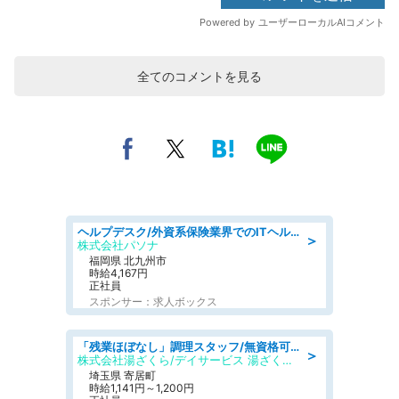
全てのコメントを見る
ヘルプデスク/外資系保険業界でのITヘルプデスク業務/駅近/即日勤務可/ヘルプデスク
＞
株式会社パソナ
福岡県 北九州市
時給4,167円
正社員
スポンサー：求人ボックス
「残業ほぼなし」調理スタッフ/無資格可/正職員/日勤のみ/デイサービス/社会保障完備
＞
株式会社湯ざくら/デイサービス 湯ざくらケアリゾート
埼玉県 寄居町
時給1,141円～1,200円