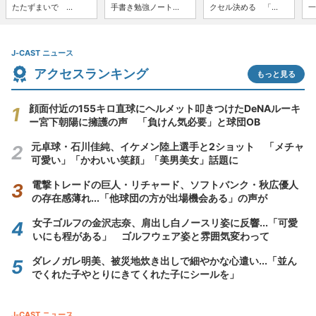
たたずまいで ...
手書き勉強ノート...
クセル決める 「...
一
J-CAST ニュース
アクセスランキング
もっと見る
顔面付近の155キロ直球にヘルメット叩きつけたDeNAルーキ
ー宮下朝陽に擁護の声 「負けん気必要」と球団OB
元卓球・石川佳純、イケメン陸上選手と2ショット 「メチャ
可愛い」「かわいい笑顔」「美男美女」話題に
電撃トレードの巨人・リチャード、ソフトバンク・秋広優人
の存在感薄れ...「他球団の方が出場機会ある」の声が
女子ゴルフの金沢志奈、肩出し白ノースリ姿に反響...「可愛
いにも程がある」 ゴルフウェア姿と雰囲気変わって
ダレノガレ明美、被災地炊き出しで細やかな心遣い...「並ん
でくれた子やとりにきてくれた子にシールを」
J-CAST ニュース