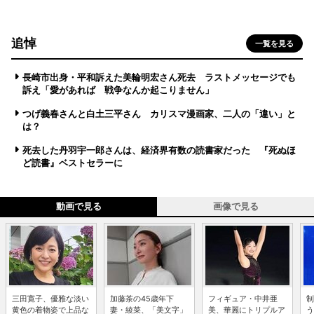
追悼
一覧を見る
長崎市出身・平和訴えた美輪明宏さん死去 ラストメッセージでも
訴え「愛があれば 戦争なんか起こりません」
つげ義春さんと白土三平さん カリスマ漫画家、二人の「違い」と
は？
死去した丹羽宇一郎さんは、経済界有数の読書家だった 『死ぬほ
ど読書』ベストセラーに
動画で見る
画像で見る
三田寛子、優雅な淡い
加藤茶の45歳年下
フィギュア・中井亜
制
黄色の着物姿で上品な
妻・綾菜、「美文字」
美、華麗にトリプルア
う