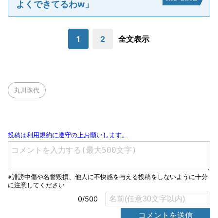
よくできてるわw」
1
2
全文表示
丸川珠代