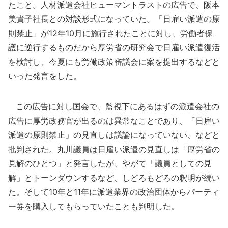
たこと。人材派遣会社ヒューマントラストの広告で、阪本
美貴子社長との対談形式になっていた。「日雇い派遣の原
則禁止」が12年10月に施行されたことに対し、労働者保
護に逆行するものだから厚労省の研究会で日雇い派遣復活
を検討し、今夏にも労働政策審議会に案を提出するなどと
いった発言をした。
この広告に対し国会で、監視下にあるはずの派遣会社の
広告に厚労政務官が出るのは異常なことであり、「日雇い
派遣の原則禁止」の見直しは議論になっていない、などと
批判された。丸川議員は日雇い派遣の見直しは「厚労省の
見解のひとつ」と発言したが、やがて「議員としての見
解」とトーンダウンするなど、しどろもどろの釈明が続い
た。そして10年と11年に派遣業界の政治団体からパーティ
ー券を購入してもらっていたことも判明した。