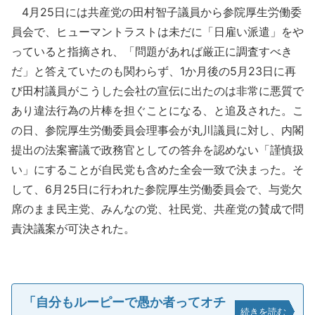
4月25日には共産党の田村智子議員から参院厚生労働委
員会で、ヒューマントラストは未だに「日雇い派遣」をや
っていると指摘され、「問題があれば厳正に調査すべき
だ」と答えていたのも関わらず、1か月後の5月23日に再
び田村議員がこうした会社の宣伝に出たのは非常に悪質で
あり違法行為の片棒を担ぐことになる、と追及された。こ
の日、参院厚生労働委員会理事会が丸川議員に対し、内閣
提出の法案審議で政務官としての答弁を認めない「謹慎扱
い」にすることが自民党も含めた全会一致で決まった。そ
して、6月25日に行われた参院厚生労働委員会で、与党欠
席のまま民主党、みんなの党、社民党、共産党の賛成で問
責決議案が可決された。
「自分もルーピーで愚か者ってオチ
続きを読む