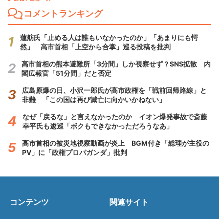
コメントランキング
蓮舫氏「止める人は誰もいなかったのか」「あまりにも愕
然」 高市首相「上空から合掌」巡る投稿を批判
高市首相の熊本避難所「3分間」しか視察せず？SNS拡散 内
閣広報官「51分間」だと否定
広島原爆の日、小沢一郎氏が高市政権を「戦前回帰路線」と
非難 「この国は再び滅亡に向かいかねない」
なぜ「戻るな」と言えなかったのか イオン爆発事故で斎藤
幸平氏も逡巡「ボクもできなかっただろうなあ」
高市首相の被災地視察動画が炎上 BGM付き「総理が主役の
PV」に「政権プロパガンダ」批判
コンテンツ
関連サイト