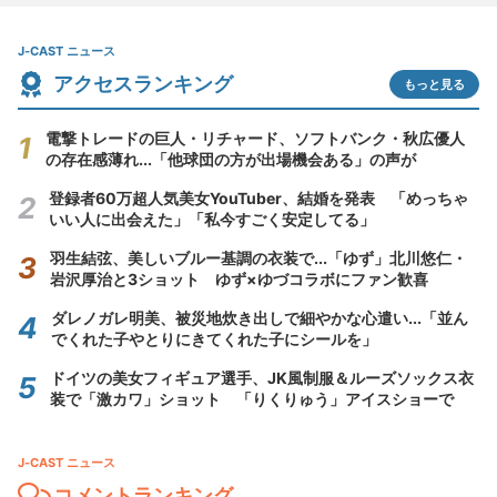
J-CAST ニュース
アクセスランキング
もっと見る
電撃トレードの巨人・リチャード、ソフトバンク・秋広優人
の存在感薄れ...「他球団の方が出場機会ある」の声が
登録者60万超人気美女YouTuber、結婚を発表 「めっちゃ
いい人に出会えた」「私今すごく安定してる」
羽生結弦、美しいブルー基調の衣装で...「ゆず」北川悠仁・
岩沢厚治と3ショット ゆず×ゆづコラボにファン歓喜
ダレノガレ明美、被災地炊き出しで細やかな心遣い...「並ん
でくれた子やとりにきてくれた子にシールを」
ドイツの美女フィギュア選手、JK風制服＆ルーズソックス衣
装で「激カワ」ショット 「りくりゅう」アイスショーで
J-CAST ニュース
コメントランキング