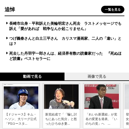
追悼
一覧を見る
長崎市出身・平和訴えた美輪明宏さん死去 ラストメッセージでも
訴え「愛があれば 戦争なんか起こりません」
つげ義春さんと白土三平さん カリスマ漫画家、二人の「違い」と
は？
死去した丹羽宇一郎さんは、経済界有数の読書家だった 『死ぬほ
ど読書』ベストセラーに
動画で見る
画像で見る
【ドジャース】キム・
新党結成で「「騙し討
「れいわ新選組」が党
登
ヘソン、大リーグ公式
ちにあった気分」と怒
名の変更を発表、「い
女
「PSロースタ...
ったひろゆき妻...
のちの党」へ ...
発