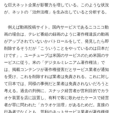
な巨大ネット企業が影響力を増している。このような状況
が、ネットの「治外法権」を生み出していると分析する。
例えば動画投稿サイト。国内サービスであるニコニコ動
画の場合は、テレビ番組の録画のように著作権違反の動画
がアップされていないかパトロールをして、発見したら即
削除するそうだが「こういうことをやっているのは日本だ
けです」。ユーチューブは米国のサービスのため米国のサ
ービスに従う。米の「デジタルミレニアム著作権法」で
は、掲載コンテンツが著作権侵害だとサービス業者が通知
を受け、これを削除すれば業者は免責される。これに対し
て日本では、同様の事例だと業者は免責されないだろうと
考える。過去の判例に、スナック経営者が営利目的でカラ
オケ装置を店に設置し、有料で客に歌わせたケースで経営
者が罪に問われた「カラオケ法理」があるためだ。直接の
行為者でなくとも、営利のネットサービス業者が著作権侵