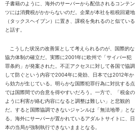
子書籍のように、海外のサーバーから配信されるコンテン
ツには消費税がかからないのだ。企業が本社を租税回避地
（タックスヘイブン）に置き、課税を免れるのと似ている
と話す。
こうした状況の改善策として考えられるのが、国際的な
協力体制の確立だ。実際に2001年に欧州で「サイバー犯
罪条約」が発案された。不正アクセスに対して各国で協調
して防ぐという内容で2004年に発効、日本では2012年か
ら効力が生じている。明らかな国際犯罪行為に対抗する点
では国際間での合意を得やすいだろう。一方で、「税金の
ように利害が絡む内容になると調整は難しい」と悲観的
だ。すると国際協調できないジャンルは「無法地帯」とな
る。海外にサーバーが置かれているアダルトサイトに、日
本の当局が強制執行できないままとなる。