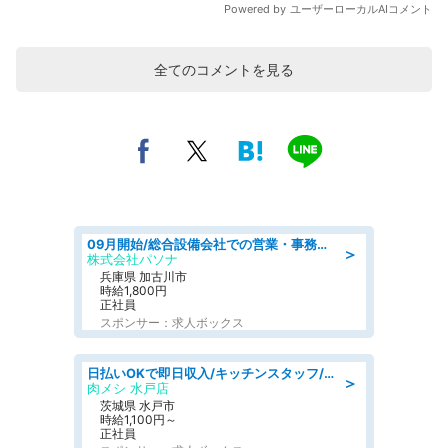
全てのコメントを見る
09月開始/総合設備会社での営業・事務のお仕事/車通勤可/賞与あり/営業/営業事務
＞
株式会社パソナ
兵庫県 加古川市
時給1,800円
正社員
スポンサー：求人ボックス
日払いOKで即日収入/キッチンスタッフ/デリバリー業務など、自己成長可能な幅広い仕事に挑戦!髪型自由&ピアス・ネイルOK/茨城県/水戸市
＞
肉メシ 水戸店
茨城県 水戸市
時給1,100円～
正社員