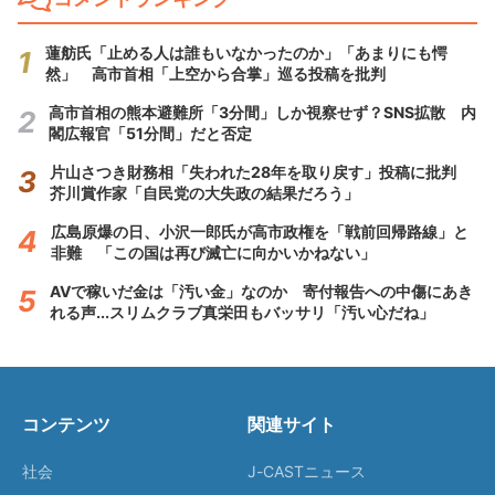
蓮舫氏「止める人は誰もいなかったのか」「あまりにも愕
然」 高市首相「上空から合掌」巡る投稿を批判
高市首相の熊本避難所「3分間」しか視察せず？SNS拡散 内
閣広報官「51分間」だと否定
片山さつき財務相「失われた28年を取り戻す」投稿に批判
芥川賞作家「自民党の大失政の結果だろう」
広島原爆の日、小沢一郎氏が高市政権を「戦前回帰路線」と
非難 「この国は再び滅亡に向かいかねない」
AVで稼いだ金は「汚い金」なのか 寄付報告への中傷にあき
れる声...スリムクラブ真栄田もバッサリ「汚い心だね」
コンテンツ
関連サイト
社会
J-CASTニュース