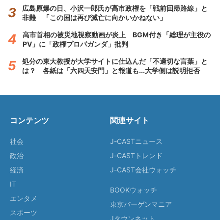
広島原爆の日、小沢一郎氏が高市政権を「戦前回帰路線」と
非難 「この国は再び滅亡に向かいかねない」
高市首相の被災地視察動画が炎上 BGM付き「総理が主役の
PV」に「政権プロパガンダ」批判
処分の東大教授が大学サイトに仕込んだ「不適切な言葉」と
は？ 各紙は「六四天安門」と報道も...大学側は説明拒否
コンテンツ
関連サイト
社会
J-CASTニュース
政治
J-CASTトレンド
経済
J-CAST会社ウォッチ
IT
BOOKウォッチ
エンタメ
東京バーゲンマニア
スポーツ
Jタウンネット