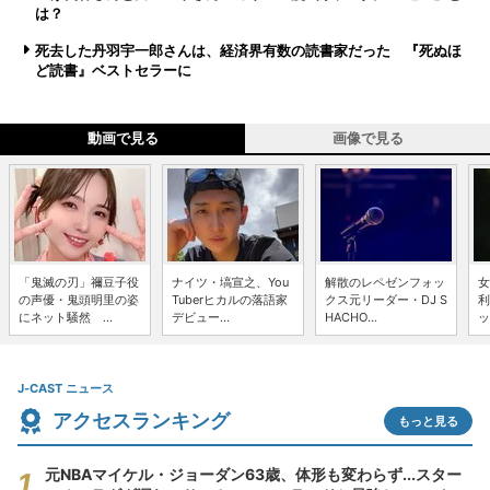
は？
死去した丹羽宇一郎さんは、経済界有数の読書家だった 『死ぬほ
ど読書』ベストセラーに
動画で見る
画像で見る
「鬼滅の刃」禰豆子役
ナイツ・塙宣之、You
解散のレペゼンフォッ
女
の声優・鬼頭明里の姿
Tuberヒカルの落語家
クス元リーダー・DJ S
利
にネット騒然 ...
デビュー...
HACHO...
ッ
J-CAST ニュース
アクセスランキング
もっと見る
元NBAマイケル・ジョーダン63歳、体形も変わらず...スター