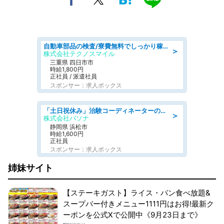
自動車部品の検査/寮費無料でしっかり稼げる denso aichi
＞
株式会社テクノスマイル
三重県 四日市市
時給1,800円
正社員 / 派遣社員
スポンサー：求人ボックス
「土日祝休み」治験コーディネーターのお仕事/未経験OK
＞
株式会社パソナ
静岡県 浜松市
時給1,600円
正社員
スポンサー：求人ボックス
姉妹サイト
【ステーキガスト】ライス・パン食べ放題&
スープバー付きメニュー1111円はお得!最新ク
ーポンを公式Xで公開中《9月23日まで》