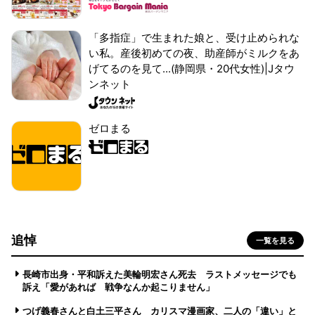
「多指症」で生まれた娘と、受け止められな
い私。産後初めての夜、助産師がミルクをあ
げてるのを見て...(静岡県・20代女性)|Jタウ
ンネット
ゼロまる
追悼
一覧を見る
長崎市出身・平和訴えた美輪明宏さん死去 ラストメッセージでも
訴え「愛があれば 戦争なんか起こりません」
つげ義春さんと白土三平さん カリスマ漫画家、二人の「違い」と