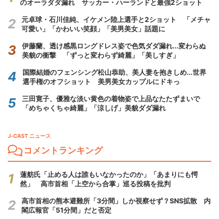
のオーラダダ漏れ サッカー・ハーランドと最強2ショット
元卓球・石川佳純、イケメン陸上選手と2ショット 「メチャ
可愛い」「かわいい笑顔」「美男美女」話題に
伊藤蘭、透け感黒ロングドレス姿で色気ダダ漏れ...変わらぬ
美貌の衝撃 「ずっと変わらず綺麗」「美しすぎ」
国際結婚のフェンシング松山恭助、美人妻を抱きしめ...世界
選手権のオフショット 美男美女カップルにドキっ
三田寛子、優雅な淡い黄色の着物姿で上品なたたずまいで
「めちゃくちゃ綺麗」「涼しげ」美貌ダダ漏れ
J-CAST ニュース
コメントランキング
蓮舫氏「止める人は誰もいなかったのか」「あまりにも愕
然」 高市首相「上空から合掌」巡る投稿を批判
高市首相の熊本避難所「3分間」しか視察せず？SNS拡散 内
閣広報官「51分間」だと否定