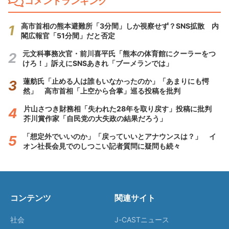
コメントランキング
高市首相の熊本避難所「3分間」しか視察せず？SNS拡散 内
閣広報官「51分間」だと否定
元文科事務次官・前川喜平氏「熊本の体育館にクーラーをつ
けろ！」訴えにSNSあきれ「ブーメランでは」
蓮舫氏「止める人は誰もいなかったのか」「あまりにも愕
然」 高市首相「上空から合掌」巡る投稿を批判
片山さつき財務相「失われた28年を取り戻す」投稿に批判
芥川賞作家「自民党の大失政の結果だろう」
「想定外でいいのか」「戻っていいとアナウンスは？」 イ
オン社長会見でのしつこい記者質問に疑問も続々
コンテンツ
関連サイト
社会
J-CASTニュース