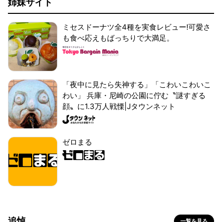
姉妹サイト
ミセスドーナツ全4種を実食レビュー!可愛さ
も食べ応えもばっちりで大満足。
「夜中に見たら失神する」「こわいこわいこ
わい」 兵庫・尼崎の公園に佇む〝謎すぎる
顔〟に1.3万人戦慄|Jタウンネット
ゼロまる
追悼
一覧を見る