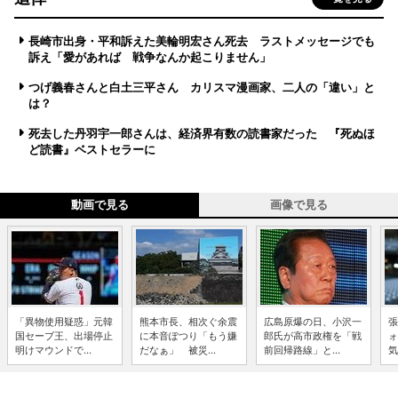
長崎市出身・平和訴えた美輪明宏さん死去 ラストメッセージでも
訴え「愛があれば 戦争なんか起こりません」
つげ義春さんと白土三平さん カリスマ漫画家、二人の「違い」と
は？
死去した丹羽宇一郎さんは、経済界有数の読書家だった 『死ぬほ
ど読書』ベストセラーに
動画で見る
画像で見る
「異物使用疑惑」元韓
熊本市長、相次ぐ余震
広島原爆の日、小沢一
張
国セーブ王、出場停止
に本音ぽつり「もう嫌
郎氏が高市政権を「戦
ォ
明けマウンドで...
だなぁ」 被災...
前回帰路線」と...
気