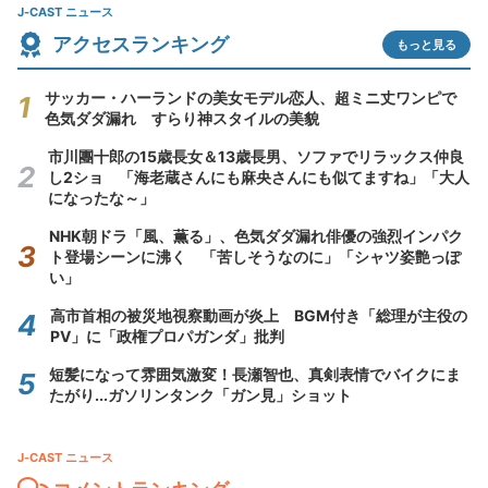
J-CAST ニュース
アクセスランキング
もっと見る
サッカー・ハーランドの美女モデル恋人、超ミニ丈ワンピで
色気ダダ漏れ すらり神スタイルの美貌
市川團十郎の15歳長女＆13歳長男、ソファでリラックス仲良
し2ショ 「海老蔵さんにも麻央さんにも似てますね」「大人
になったな～」
NHK朝ドラ「風、薫る」、色気ダダ漏れ俳優の強烈インパク
ト登場シーンに沸く 「苦しそうなのに」「シャツ姿艶っぽ
い」
高市首相の被災地視察動画が炎上 BGM付き「総理が主役の
PV」に「政権プロパガンダ」批判
短髪になって雰囲気激変！長瀬智也、真剣表情でバイクにま
たがり...ガソリンタンク「ガン見」ショット
J-CAST ニュース