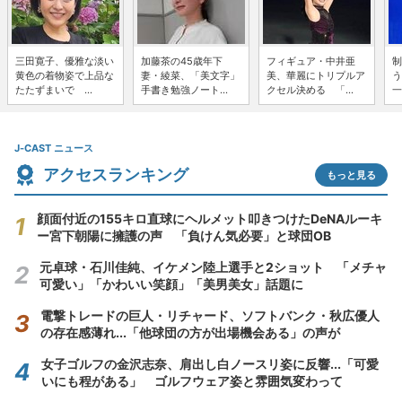
三田寛子、優雅な淡い
加藤茶の45歳年下
フィギュア・中井亜
制
黄色の着物姿で上品な
妻・綾菜、「美文字」
美、華麗にトリプルア
う
たたずまいで ...
手書き勉強ノート...
クセル決める 「...
一
J-CAST ニュース
アクセスランキング
もっと見る
顔面付近の155キロ直球にヘルメット叩きつけたDeNAルーキ
ー宮下朝陽に擁護の声 「負けん気必要」と球団OB
元卓球・石川佳純、イケメン陸上選手と2ショット 「メチャ
可愛い」「かわいい笑顔」「美男美女」話題に
電撃トレードの巨人・リチャード、ソフトバンク・秋広優人
の存在感薄れ...「他球団の方が出場機会ある」の声が
女子ゴルフの金沢志奈、肩出し白ノースリ姿に反響...「可愛
いにも程がある」 ゴルフウェア姿と雰囲気変わって