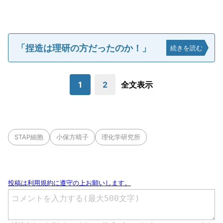
「捏造は理研の方だったのか！」
続きを読む
1
2
全文表示
STAP細胞
小保方晴子
理化学研究所