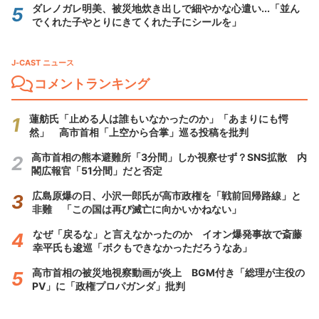
ダレノガレ明美、被災地炊き出しで細やかな心遣い...「並ん
でくれた子やとりにきてくれた子にシールを」
J-CAST ニュース
コメントランキング
蓮舫氏「止める人は誰もいなかったのか」「あまりにも愕
然」 高市首相「上空から合掌」巡る投稿を批判
高市首相の熊本避難所「3分間」しか視察せず？SNS拡散 内
閣広報官「51分間」だと否定
広島原爆の日、小沢一郎氏が高市政権を「戦前回帰路線」と
非難 「この国は再び滅亡に向かいかねない」
なぜ「戻るな」と言えなかったのか イオン爆発事故で斎藤
幸平氏も逡巡「ボクもできなかっただろうなあ」
高市首相の被災地視察動画が炎上 BGM付き「総理が主役の
PV」に「政権プロパガンダ」批判