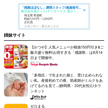
「残業ほぼなし」調理スタッフ/無資格可/正職員/日勤のみ/デイサービス/社会保障完備
＞
株式会社湯ざくら/デイサービス 湯ざくらケアリゾート
埼玉県 寄居町
時給1,141円～1,200円
正社員
スポンサー：求人ボックス
姉妹サイト
【かつや】人気メニューが税抜150円引き&ご
飯大盛り無料!お得すぎる「感謝祭」は8月14
日まで開催中。
「多指症」で生まれた娘と、受け止められな
い私。産後初めての夜、助産師がミルクをあ
げてるのを見て...(静岡県・20代女性)|Jタウ
ンネット
ゼロまる