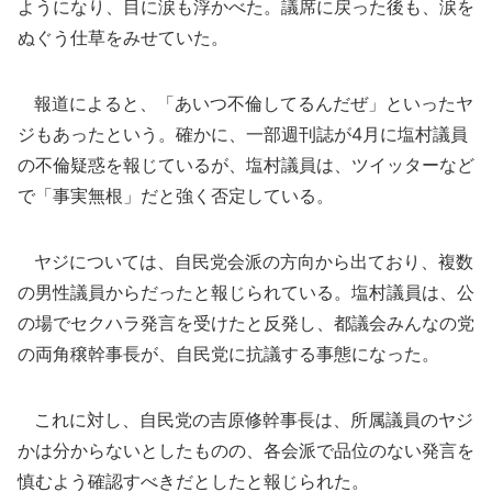
ようになり、目に涙も浮かべた。議席に戻った後も、涙を
ぬぐう仕草をみせていた。
報道によると、「あいつ不倫してるんだぜ」といったヤ
ジもあったという。確かに、一部週刊誌が4月に塩村議員
の不倫疑惑を報じているが、塩村議員は、ツイッターなど
で「事実無根」だと強く否定している。
ヤジについては、自民党会派の方向から出ており、複数
の男性議員からだったと報じられている。塩村議員は、公
の場でセクハラ発言を受けたと反発し、都議会みんなの党
の両角穣幹事長が、自民党に抗議する事態になった。
これに対し、自民党の吉原修幹事長は、所属議員のヤジ
かは分からないとしたものの、各会派で品位のない発言を
慎むよう確認すべきだとしたと報じられた。