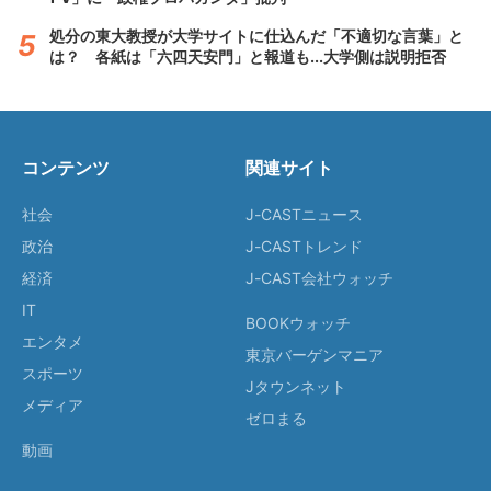
処分の東大教授が大学サイトに仕込んだ「不適切な言葉」と
は？ 各紙は「六四天安門」と報道も...大学側は説明拒否
コンテンツ
関連サイト
社会
J-CASTニュース
政治
J-CASTトレンド
経済
J-CAST会社ウォッチ
IT
BOOKウォッチ
エンタメ
東京バーゲンマニア
スポーツ
Jタウンネット
メディア
ゼロまる
動画