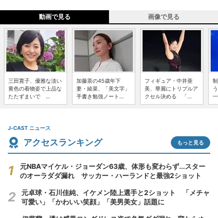
動画で見る
画像で見る
三田寛子、優雅な淡い
加藤茶の45歳年下
フィギュア・中井亜
制
黄色の着物姿で上品な
妻・綾菜、「美文字」
美、華麗にトリプルア
う
たたずまいで ...
手書き勉強ノート...
クセル決める 「...
一
J-CAST ニュース
アクセスランキング
もっと見る
元NBAマイケル・ジョーダン63歳、体形も変わらず...スター
のオーラダダ漏れ サッカー・ハーランドと最強2ショット
元卓球・石川佳純、イケメン陸上選手と2ショット 「メチャ
可愛い」「かわいい笑顔」「美男美女」話題に