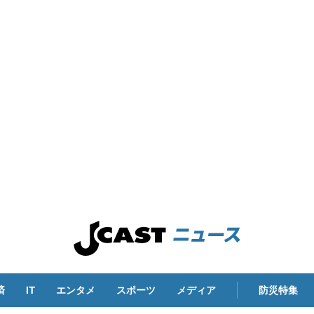
済
IT
エンタメ
スポーツ
メディア
防災特集