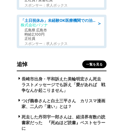
スポンサー：求人ボックス
「土日祝休み」未経験OK医療機関での治験コーディネーターのお仕事
＞
株式会社パソナ
広島県 広島市
時給2,100円
正社員
スポンサー：求人ボックス
追悼
一覧を見る
長崎市出身・平和訴えた美輪明宏さん死去
ラストメッセージでも訴え「愛があれば 戦
争なんか起こりません」
つげ義春さんと白土三平さん カリスマ漫画
家、二人の「違い」とは？
死去した丹羽宇一郎さんは、経済界有数の読
書家だった 『死ぬほど読書』ベストセラー
に