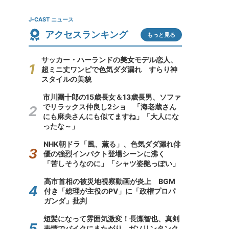
J-CAST ニュース
アクセスランキング
もっと見る
サッカー・ハーランドの美女モデル恋人、
超ミニ丈ワンピで色気ダダ漏れ すらり神
スタイルの美貌
市川團十郎の15歳長女＆13歳長男、ソファ
でリラックス仲良し2ショ 「海老蔵さん
にも麻央さんにも似てますね」「大人にな
ったな～」
NHK朝ドラ「風、薫る」、色気ダダ漏れ俳
優の強烈インパクト登場シーンに沸く
「苦しそうなのに」「シャツ姿艶っぽい」
高市首相の被災地視察動画が炎上 BGM
付き「総理が主役のPV」に「政権プロパ
ガンダ」批判
短髪になって雰囲気激変！長瀬智也、真剣
表情でバイクにまたがり...ガソリンタンク