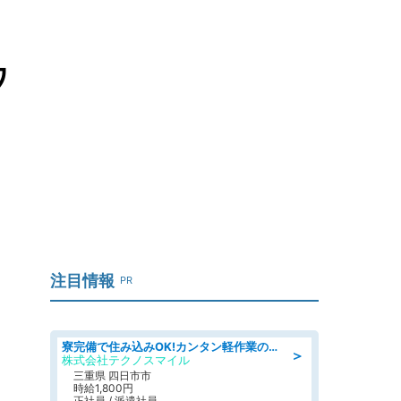
ワ
注目情報
PR
寮完備で住み込みOK!カンタン軽作業のお仕事 denso aichi
＞
株式会社テクノスマイル
三重県 四日市市
時給1,800円
正社員 / 派遣社員