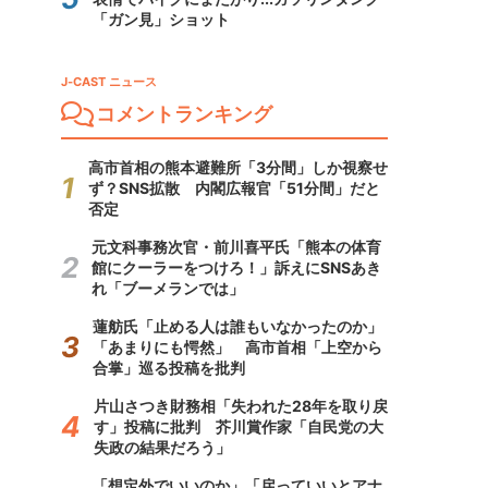
「ガン見」ショット
J-CAST ニュース
コメントランキング
高市首相の熊本避難所「3分間」しか視察せ
ず？SNS拡散 内閣広報官「51分間」だと
否定
元文科事務次官・前川喜平氏「熊本の体育
館にクーラーをつけろ！」訴えにSNSあき
れ「ブーメランでは」
蓮舫氏「止める人は誰もいなかったのか」
「あまりにも愕然」 高市首相「上空から
合掌」巡る投稿を批判
片山さつき財務相「失われた28年を取り戻
す」投稿に批判 芥川賞作家「自民党の大
失政の結果だろう」
「想定外でいいのか」「戻っていいとアナ