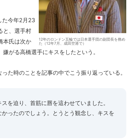
た今年2月23
ると、選手村
12年のロンドン五輪では日本選手団の副団長を務め
橋本氏は次か
た（12年7月、成田空港で）
、嫌がる高橋選手にキスをしたという。
った時のことを記事の中でこう振り返っている。
キスを迫り、首筋に唇を這わせていました。
なかったのでしょう。とうとう観念し、キスを