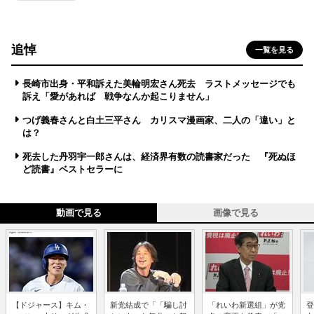
追悼
一覧を見る
長崎市出身・平和訴えた美輪明宏さん死去 ラストメッセージでも
訴え「愛があれば 戦争なんか起こりません」
つげ義春さんと白土三平さん カリスマ漫画家、二人の「違い」と
は？
死去した丹羽宇一郎さんは、経済界有数の読書家だった 『死ぬほ
ど読書』ベストセラーに
動画で見る
画像で見る
【ドジャース】キム・
新党結成で「「騙し討
「れいわ新選組」が党
登