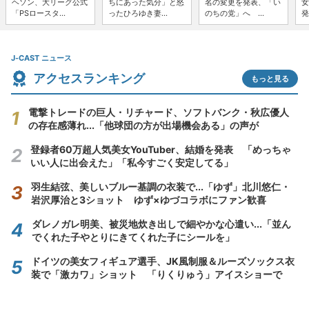
ヘソン、大リーグ公式
ちにあった気分」と怒
名の変更を発表、「い
女
「PSロースタ...
ったひろゆき妻...
のちの党」へ ...
発
J-CAST ニュース
アクセスランキング
もっと見る
電撃トレードの巨人・リチャード、ソフトバンク・秋広優人
の存在感薄れ...「他球団の方が出場機会ある」の声が
登録者60万超人気美女YouTuber、結婚を発表 「めっちゃ
いい人に出会えた」「私今すごく安定してる」
羽生結弦、美しいブルー基調の衣装で...「ゆず」北川悠仁・
岩沢厚治と3ショット ゆず×ゆづコラボにファン歓喜
ダレノガレ明美、被災地炊き出しで細やかな心遣い...「並ん
でくれた子やとりにきてくれた子にシールを」
ドイツの美女フィギュア選手、JK風制服＆ルーズソックス衣
装で「激カワ」ショット 「りくりゅう」アイスショーで