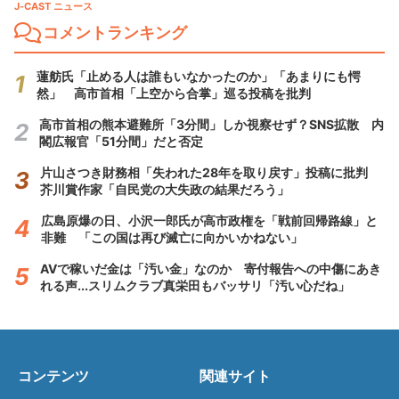
J-CAST ニュース
コメントランキング
蓮舫氏「止める人は誰もいなかったのか」「あまりにも愕
然」 高市首相「上空から合掌」巡る投稿を批判
高市首相の熊本避難所「3分間」しか視察せず？SNS拡散 内
閣広報官「51分間」だと否定
片山さつき財務相「失われた28年を取り戻す」投稿に批判
芥川賞作家「自民党の大失政の結果だろう」
広島原爆の日、小沢一郎氏が高市政権を「戦前回帰路線」と
非難 「この国は再び滅亡に向かいかねない」
AVで稼いだ金は「汚い金」なのか 寄付報告への中傷にあき
れる声...スリムクラブ真栄田もバッサリ「汚い心だね」
コンテンツ
関連サイト