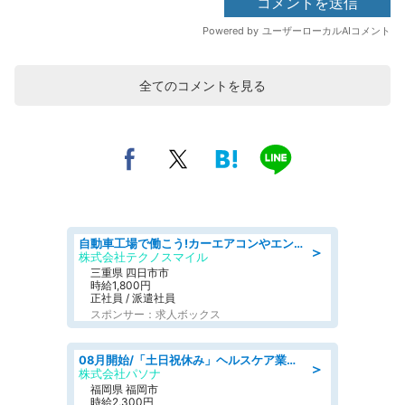
全てのコメントを見る
自動車工場で働こう!カーエアコンやエンジンの製造・加工業務/寮完備 denso aichi
＞
株式会社テクノスマイル
三重県 四日市市
時給1,800円
正社員 / 派遣社員
スポンサー：求人ボックス
08月開始/「土日祝休み」ヘルスケア業界の産業保健師/高時給/未経験OK/要資格:保健師、正看護師
＞
株式会社パソナ
福岡県 福岡市
時給2,300円