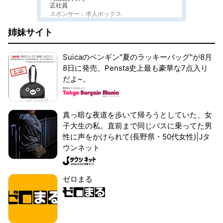
正社員
スポンサー：求人ボックス
姉妹サイト
Suicaのペンギン"夏のラッキーバッグ"が8月
8日に発売。Pensta史上最も豪華な7点入り
だよ~。
真っ暗な夜道を歩いて帰ろうとしていた、女
子大生の私。直前まで同じバスに乗ってた男
性に声をかけられて(長野県・50代女性)|Jタ
ウンネット
ゼロまる