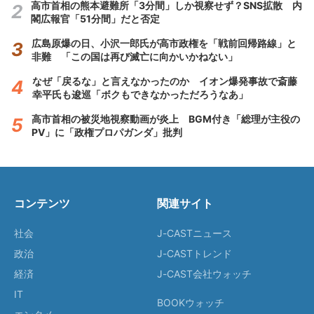
高市首相の熊本避難所「3分間」しか視察せず？SNS拡散 内
閣広報官「51分間」だと否定
広島原爆の日、小沢一郎氏が高市政権を「戦前回帰路線」と
非難 「この国は再び滅亡に向かいかねない」
なぜ「戻るな」と言えなかったのか イオン爆発事故で斎藤
幸平氏も逡巡「ボクもできなかっただろうなあ」
高市首相の被災地視察動画が炎上 BGM付き「総理が主役の
PV」に「政権プロパガンダ」批判
コンテンツ
関連サイト
社会
J-CASTニュース
政治
J-CASTトレンド
経済
J-CAST会社ウォッチ
IT
BOOKウォッチ