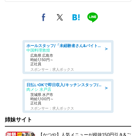
ホールスタッフ/「未経験者さん&バイトデビューも大歓迎」残業ほぼなし×1日3時間〜勤務OK!フォロー体制も充実/広島県/広島市南区
＞
中国料理敦煌
広島県 広島市
時給1,150円～
正社員
スポンサー：求人ボックス
日払いOKで即日収入/キッチンスタッフ/「原付免許必須」デリバリー業務など、自己成長可能な幅広い仕事に挑戦!髪型自由&ピアス・ネイルOK/茨城県/水戸市
＞
肉メシ 水戸店
茨城県 水戸市
時給1,100円～
正社員
スポンサー：求人ボックス
姉妹サイト
【かつや】人気メニューが税抜150円引き&ご