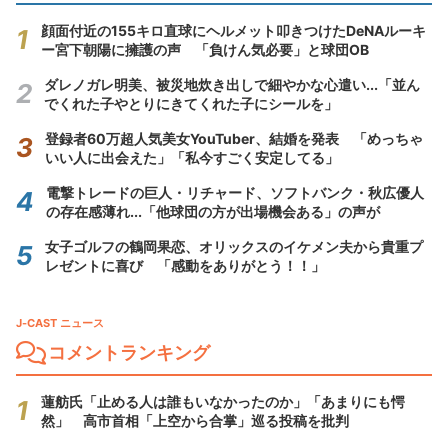
顔面付近の155キロ直球にヘルメット叩きつけたDeNAルーキ
ー宮下朝陽に擁護の声 「負けん気必要」と球団OB
ダレノガレ明美、被災地炊き出しで細やかな心遣い...「並ん
でくれた子やとりにきてくれた子にシールを」
登録者60万超人気美女YouTuber、結婚を発表 「めっちゃ
いい人に出会えた」「私今すごく安定してる」
電撃トレードの巨人・リチャード、ソフトバンク・秋広優人
の存在感薄れ...「他球団の方が出場機会ある」の声が
女子ゴルフの鶴岡果恋、オリックスのイケメン夫から貴重プ
レゼントに喜び 「感動をありがとう！！」
J-CAST ニュース
コメントランキング
蓮舫氏「止める人は誰もいなかったのか」「あまりにも愕
然」 高市首相「上空から合掌」巡る投稿を批判