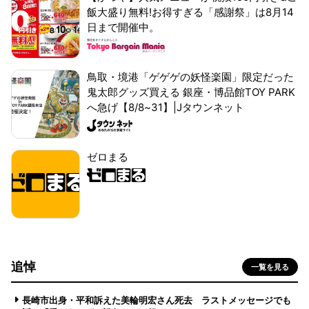
飯大盛り無料!お得すぎる「感謝祭」は8月14
日まで開催中。
鳥取・境港「ゲゲゲの妖怪楽園」限定だった
鬼太郎グッズ買える 銀座・博品館TOY PARK
へ急げ【8/8~31】|Jタウンネット
ゼロまる
追悼
一覧を見る
長崎市出身・平和訴えた美輪明宏さん死去 ラストメッセージでも