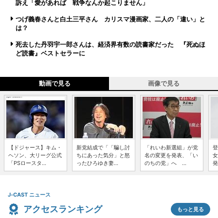
訴え「愛があれば 戦争なんか起こりません」
つげ義春さんと白土三平さん カリスマ漫画家、二人の「違い」と
は？
死去した丹羽宇一郎さんは、経済界有数の読書家だった 『死ぬほ
ど読書』ベストセラーに
動画で見る
画像で見る
【ドジャース】キム・
新党結成で「「騙し討
「れいわ新選組」が党
登
ヘソン、大リーグ公式
ちにあった気分」と怒
名の変更を発表、「い
女
「PSロースタ...
ったひろゆき妻...
のちの党」へ ...
発
J-CAST ニュース
アクセスランキング
もっと見る