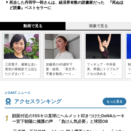
死去した丹羽宇一郎さんは、経済界有数の読書家だった 『死ぬほ
ど読書』ベストセラーに
動画で見る
画像で見る
三田寛子、優雅な淡い
加藤茶の45歳年下
フィギュア・中井亜
制
黄色の着物姿で上品な
妻・綾菜、「美文字」
美、華麗にトリプルア
う
たたずまいで ...
手書き勉強ノート...
クセル決める 「...
一
J-CAST ニュース
アクセスランキング
もっと見る
顔面付近の155キロ直球にヘルメット叩きつけたDeNAルーキ
ー宮下朝陽に擁護の声 「負けん気必要」と球団OB