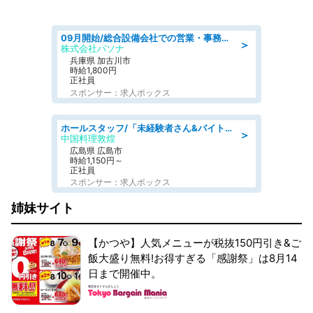
09月開始/総合設備会社での営業・事務のお仕事/車通勤可/賞与あり/営業/営業事務
＞
株式会社パソナ
兵庫県 加古川市
時給1,800円
正社員
スポンサー：求人ボックス
ホールスタッフ/「未経験者さん&バイトデビューも大歓迎」残業ほぼなし×1日3時間〜勤務OK!フォロー体制も充実/広島県/広島市南区
＞
中国料理敦煌
広島県 広島市
時給1,150円～
正社員
スポンサー：求人ボックス
姉妹サイト
【かつや】人気メニューが税抜150円引き&ご
飯大盛り無料!お得すぎる「感謝祭」は8月14
日まで開催中。