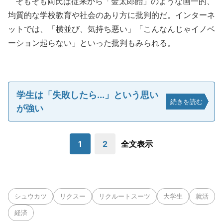
そもそも両氏は従来から「金太郎飴」のような画一的、
均質的な学校教育や社会のあり方に批判的だ。インターネ
ットでは、「横並び、気持ち悪い」「こんなんじゃイノベ
ーション起らない」といった批判もみられる。
学生は「失敗したら...」という思い
続きを読む
が強い
1
2
全文表示
シュウカツ
リクスー
リクルートスーツ
大学生
就活
経済