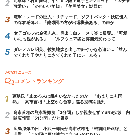
元卓球・石川佳純、イケメン陸上選手と2ショット 「メチャ
可愛い」「かわいい笑顔」「美男美女」話題に
電撃トレードの巨人・リチャード、ソフトバンク・秋広優人
の存在感薄れ...「他球団の方が出場機会ある」の声が
女子ゴルフの金沢志奈、肩出し白ノースリ姿に反響...「可愛
いにも程がある」 ゴルフウェア姿と雰囲気変わって
ダレノガレ明美、被災地炊き出しで細やかな心遣い...「並ん
でくれた子やとりにきてくれた子にシールを」
J-CAST ニュース
コメントランキング
蓮舫氏「止める人は誰もいなかったのか」「あまりにも愕
然」 高市首相「上空から合掌」巡る投稿を批判
高市首相の熊本避難所「3分間」しか視察せず？SNS拡散 内
閣広報官「51分間」だと否定
広島原爆の日、小沢一郎氏が高市政権を「戦前回帰路線」と
非難 「この国は再び滅亡に向かいかねない」