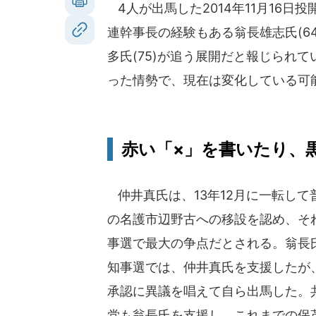
4人が出馬した2014年11月16
連幹事長の経験もある翁長雄志氏(6
多氏(75)が追う展開だと報じられ
った情勢で、現在は変化している可
赤い「×」を書いたり、
仲井真氏は、13年12月に一転して
の名護市辺野古への移設を認め、そ
事選で最大の争点だとされる。翁長
知事選では、仲井真氏を支援したが
承認に異議を唱えて自ら出馬した。
党も翁長氏を支援し、これまでの保