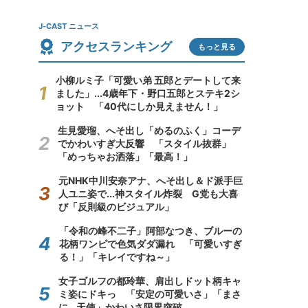
J-CAST ニュース
アクセスランキング
もっと見る
小柳ルミ子「可愛い弟 五郎とデートして来
ました」...4歳年下・野口五郎とステキ2シ
ョット 「40代にしか見えません！」
生見愛瑠、へそ出し「めるのふく」コーデ
でかわいすぎ大反響 「スタイル抜群」
「めっちゃお洒落」「最高！」
元NHK中川安奈アナ、へそ出し＆ド派手巨
人ユニ姿で...神スタイル炸裂 G党も大喜
び「反則級のビジュアル」
「令和の峰不二子」阿部なつき、ブルーの
花柄ワンピで色気ダダ漏れ 「可愛いすぎ
る！」「キレイですね～」
女子ゴルフの都玲華、肩出しドット柄キャ
ミ姿にドキっ 「安定の可愛いさ」「まさ
に...天使」かわいさ限界突破