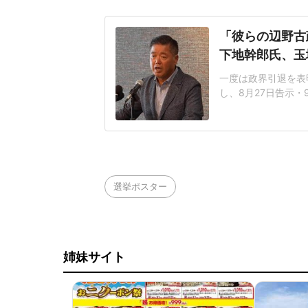
「彼らの辺野古
下地幹郎氏、玉
一度は政界引退を表
し、8月27日告示
氏をめぐっては、こ
きた。直近では9日
後、記者団に立候補
したが、いずれも落
選挙ポスター
姉妹サイト