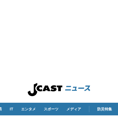
済
IT
エンタメ
スポーツ
メディア
防災特集