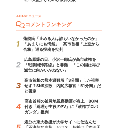
J-CAST ニュース
コメントランキング
蓮舫氏「止める人は誰もいなかったのか」
「あまりにも愕然」 高市首相「上空から
合掌」巡る投稿を批判
広島原爆の日、小沢一郎氏が高市政権を
「戦前回帰路線」と非難 「この国は再び
滅亡に向かいかねない」
高市首相の熊本避難所「3分間」しか視察
せず？SNS拡散 内閣広報官「51分間」だ
と否定
高市首相の被災地視察動画が炎上 BGM
付き「総理が主役のPV」に「政権プロパ
ガンダ」批判
処分の東大教授が大学サイトに仕込んだ
「不適切な言葉」とは？ 各紙は「六四天