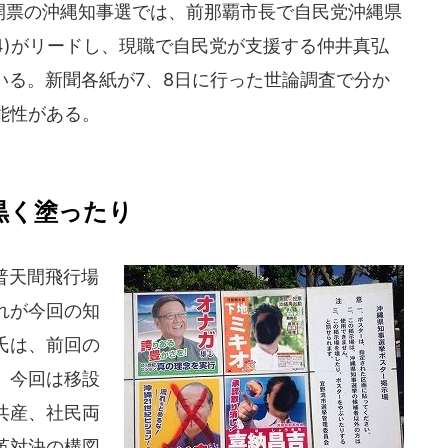
日投開票の沖縄知事選では、前那覇市長で自民党沖縄県
4)がリードし、現職で自民党が支援する仲井真弘
ている。新聞各紙が7、8日に行った世論調査で分か
能性がある。
黒く塗ったり
普天間飛行場
れが今回の知
氏は、前回の
、今回は移設
共産、社民両
革対決の構図