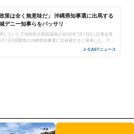
政策は全く無意味だ」 沖縄県知事選に出馬する
城デニー知事らをバッサリ
明していた下地幹郎元衆院議員が2026年7月13日に記者会見
・9月13日投開票の沖縄県知事選に立候補すると発表した。下地
れまでもたびたび出馬が報じられてきたが、報道を否定して
J-CASTニュース
にも、那覇市内で開かれた政治団体「県民かふーの会」の集会
の意向について否定していた。14年22年の県知事選にも出馬
選し