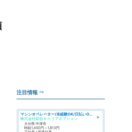
顔
注目情報
PR
マシンオペレーター/未経験OK/日払いOK/交替制/20・30・40代活躍中/製造 工場
＞
株式会社綜合キャリアオプション
大分県 中津市
時給1,450円～1,813円
正社員 / 派遣社員