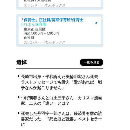
スポンサー：求人ボックス
「保育士」正社員/認可保育所/保育士
＞
くれよん保育園
東京都 目黒区
時給1,600円～1,900円
正社員
スポンサー：求人ボックス
追悼
一覧を見る
長崎市出身・平和訴えた美輪明宏さん死去
ラストメッセージでも訴え「愛があれば 戦
争なんか起こりません」
つげ義春さんと白土三平さん カリスマ漫画
家、二人の「違い」とは？
死去した丹羽宇一郎さんは、経済界有数の読
書家だった 『死ぬほど読書』ベストセラー
に