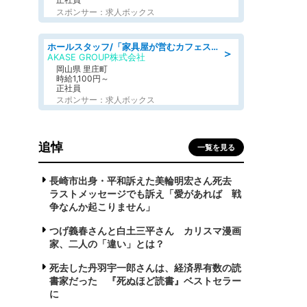
スポンサー：求人ボックス
ホールスタッフ/「家具屋が営むカフェスタッフ!」週2日～OK!嬉しいまかない付き/岡山県/浅口郡里庄町
＞
AKASE GROUP株式会社
岡山県 里庄町
時給1,100円～
正社員
スポンサー：求人ボックス
追悼
一覧を見る
長崎市出身・平和訴えた美輪明宏さん死去
ラストメッセージでも訴え「愛があれば 戦
争なんか起こりません」
つげ義春さんと白土三平さん カリスマ漫画
家、二人の「違い」とは？
死去した丹羽宇一郎さんは、経済界有数の読
書家だった 『死ぬほど読書』ベストセラー
に