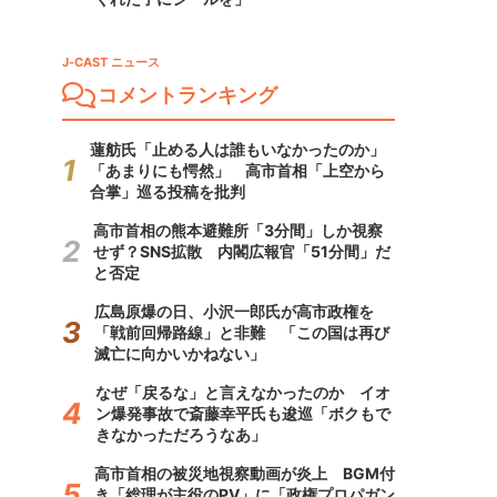
J-CAST ニュース
コメントランキング
蓮舫氏「止める人は誰もいなかったのか」
「あまりにも愕然」 高市首相「上空から
合掌」巡る投稿を批判
高市首相の熊本避難所「3分間」しか視察
せず？SNS拡散 内閣広報官「51分間」だ
と否定
広島原爆の日、小沢一郎氏が高市政権を
「戦前回帰路線」と非難 「この国は再び
滅亡に向かいかねない」
なぜ「戻るな」と言えなかったのか イオ
ン爆発事故で斎藤幸平氏も逡巡「ボクもで
きなかっただろうなあ」
高市首相の被災地視察動画が炎上 BGM付
き「総理が主役のPV」に「政権プロパガン