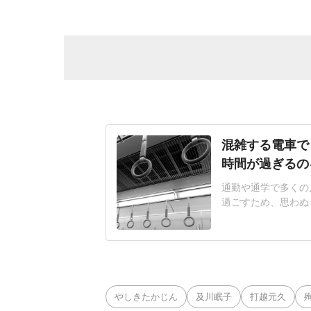
混雑する電車で
時間が過ぎるの
通勤や通学で多くの
過ごすため、思わぬ
協会が2025年に
席の座り方(詰めな
や身体が隣の人にぶ
じる人は多い。佐藤
やしきたかじん
及川眠子
打越元久