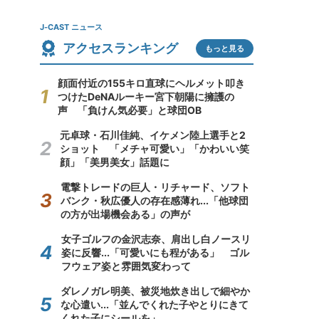
J-CAST ニュース
アクセスランキング
もっと見る
顔面付近の155キロ直球にヘルメット叩き
つけたDeNAルーキー宮下朝陽に擁護の
声 「負けん気必要」と球団OB
元卓球・石川佳純、イケメン陸上選手と2
ショット 「メチャ可愛い」「かわいい笑
顔」「美男美女」話題に
電撃トレードの巨人・リチャード、ソフト
バンク・秋広優人の存在感薄れ...「他球団
の方が出場機会ある」の声が
女子ゴルフの金沢志奈、肩出し白ノースリ
姿に反響...「可愛いにも程がある」 ゴル
フウェア姿と雰囲気変わって
ダレノガレ明美、被災地炊き出しで細やか
な心遣い...「並んでくれた子やとりにきて
くれた子にシールを」