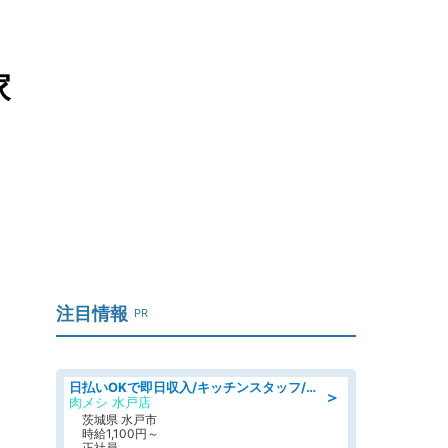
家
注目情報
PR
日払いOKで即日収入/キッチンスタッフ/「原付免許必須」デリバリー業務など、自己成長可能な幅広い仕事に挑戦!髪型自由&ピアス・ネイルOK/茨城県/水戸市
＞
肉メシ 水戸店
茨城県 水戸市
時給1,100円～
正社員