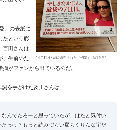
愛』の表紙に
したという膨
。百田さんは
が、生前のた
14年11月7日に発売された『殉愛』（幻冬舎）
指摘がファンから出ているのだ。
作詞を手がけた及川さんは、
。なんでだろーと思っていたが、はたと気付い
いたっけ？もっと読みづらい変ちくりんな字だ