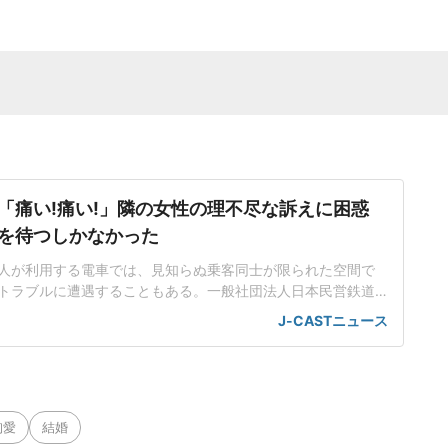
「痛い!痛い!」隣の女性の理不尽な訴えに困惑
を待つしかなかった
人が利用する電車では、見知らぬ乗客同士が限られた空間で
トラブルに遭遇することもある。一般社団法人日本民営鉄道
実施した「駅と電車内のマナーに関するアンケート」では、「座
J-CASTニュース
い・足を伸ばすなど)」が迷惑行為の2位になっている。「荷物
つかる」「座席を詰めて座らない」といった行為も迷惑と感
和彦さん(仮名
殉愛
結婚