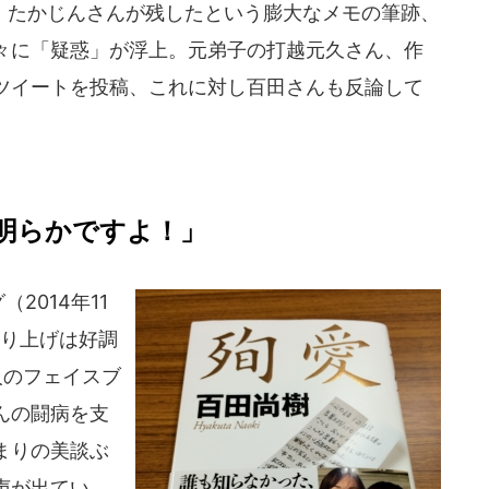
たかじんさんが残したという膨大なメモの筆跡、
々に「疑惑」が浮上。元弟子の打越元久さん、作
ツイートを投稿、これに対し百田さんも反論して
明らかですよ！」
2014年11
売り上げは好調
人のフェイスブ
んの闘病を支
まりの美談ぶ
声が出てい