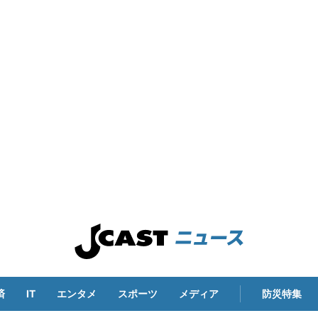
済
IT
エンタメ
スポーツ
メディア
防災特集