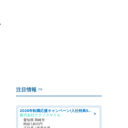
ッ
注目情報
PR
2026年転職応援キャンペーン!入社特典58万円/デンソーで働こう!自動車工場で小型部品の検査業務 denso aichi
＞
株式会社テクノスマイル
愛知県 岡崎市
時給1,800円
正社員 / 派遣社員