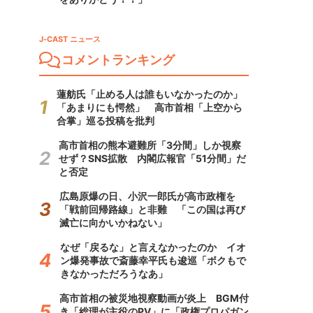
J-CAST ニュース
コメントランキング
蓮舫氏「止める人は誰もいなかったのか」
「あまりにも愕然」 高市首相「上空から
合掌」巡る投稿を批判
高市首相の熊本避難所「3分間」しか視察
せず？SNS拡散 内閣広報官「51分間」だ
と否定
広島原爆の日、小沢一郎氏が高市政権を
「戦前回帰路線」と非難 「この国は再び
滅亡に向かいかねない」
なぜ「戻るな」と言えなかったのか イオ
ン爆発事故で斎藤幸平氏も逡巡「ボクもで
きなかっただろうなあ」
高市首相の被災地視察動画が炎上 BGM付
き「総理が主役のPV」に「政権プロパガン