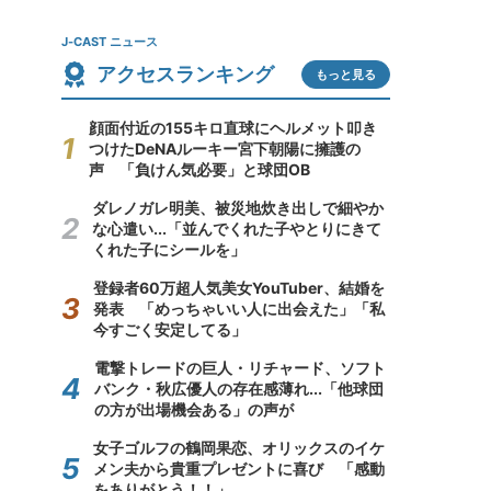
J-CAST ニュース
アクセスランキング
もっと見る
顔面付近の155キロ直球にヘルメット叩き
つけたDeNAルーキー宮下朝陽に擁護の
声 「負けん気必要」と球団OB
ダレノガレ明美、被災地炊き出しで細やか
な心遣い...「並んでくれた子やとりにきて
くれた子にシールを」
登録者60万超人気美女YouTuber、結婚を
発表 「めっちゃいい人に出会えた」「私
今すごく安定してる」
電撃トレードの巨人・リチャード、ソフト
バンク・秋広優人の存在感薄れ...「他球団
の方が出場機会ある」の声が
女子ゴルフの鶴岡果恋、オリックスのイケ
メン夫から貴重プレゼントに喜び 「感動
をありがとう！！」