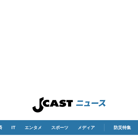
済
IT
エンタメ
スポーツ
メディア
防災特集