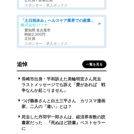
スポンサー：求人ボックス
「土日祝休み」ヘルスケア業界での産業保健師業務/看護師/高時給/未経験OK/要資格:正看護師
＞
株式会社パソナ
愛知県 名古屋市
時給2,300円
正社員
スポンサー：求人ボックス
追悼
一覧を見る
長崎市出身・平和訴えた美輪明宏さん死去
ラストメッセージでも訴え「愛があれば 戦
争なんか起こりません」
つげ義春さんと白土三平さん カリスマ漫画
家、二人の「違い」とは？
死去した丹羽宇一郎さんは、経済界有数の読
書家だった 『死ぬほど読書』ベストセラー
に