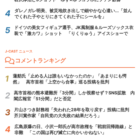
ダレノガレ明美、被災地炊き出しで細やかな心遣い...「並ん
でくれた子やとりにきてくれた子にシールを」
ドイツの美女フィギュア選手、JK風制服＆ルーズソックス衣
装で「激カワ」ショット 「りくりゅう」アイスショーで
J-CAST ニュース
コメントランキング
蓮舫氏「止める人は誰もいなかったのか」「あまりにも愕
然」 高市首相「上空から合掌」巡る投稿を批判
高市首相の熊本避難所「3分間」しか視察せず？SNS拡散 内
閣広報官「51分間」だと否定
片山さつき財務相「失われた28年を取り戻す」投稿に批判
芥川賞作家「自民党の大失政の結果だろう」
広島原爆の日、小沢一郎氏が高市政権を「戦前回帰路線」と
非難 「この国は再び滅亡に向かいかねない」