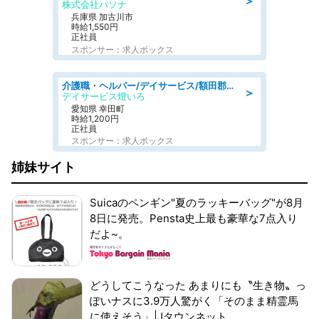
＞
株式会社パソナ
兵庫県 加古川市
時給1,550円
正社員
スポンサー：求人ボックス
介護職・ヘルパー/デイサービス/額田郡幸田町/JR東海道本線 幸田/愛知県
＞
デイサービス燈いろ
愛知県 幸田町
時給1,200円
正社員
スポンサー：求人ボックス
姉妹サイト
Suicaのペンギン"夏のラッキーバッグ"が8月
8日に発売。Pensta史上最も豪華な7点入り
だよ~。
どうしてこうなった あまりにも〝生き物〟っ
ぽいナスに3.9万人驚がく「そのまま精霊馬
に使えそう」|Jタウンネット