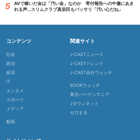
AVで稼いだ金は「汚い金」なのか 寄付報告への中傷にあき
れる声...スリムクラブ真栄田もバッサリ「汚い心だね」
コンテンツ
関連サイト
社会
J-CASTニュース
政治
J-CASTトレンド
経済
J-CAST会社ウォッチ
IT
BOOKウォッチ
エンタメ
東京バーゲンマニア
スポーツ
Jタウンネット
メディア
ゼロまる
動画