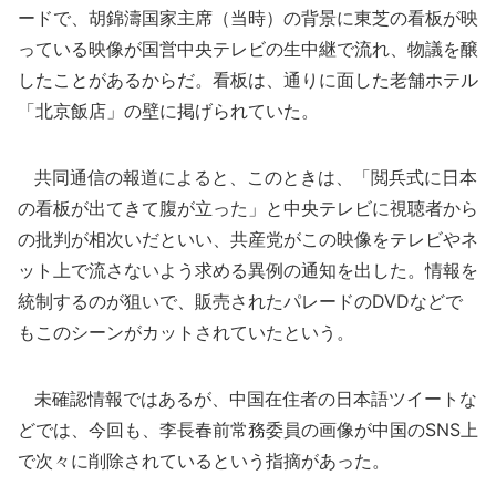
ードで、胡錦濤国家主席（当時）の背景に東芝の看板が映
っている映像が国営中央テレビの生中継で流れ、物議を醸
したことがあるからだ。看板は、通りに面した老舗ホテル
「北京飯店」の壁に掲げられていた。
共同通信の報道によると、このときは、「閲兵式に日本
の看板が出てきて腹が立った」と中央テレビに視聴者から
の批判が相次いだといい、共産党がこの映像をテレビやネ
ット上で流さないよう求める異例の通知を出した。情報を
統制するのが狙いで、販売されたパレードのDVDなどで
もこのシーンがカットされていたという。
未確認情報ではあるが、中国在住者の日本語ツイートな
どでは、今回も、李長春前常務委員の画像が中国のSNS上
で次々に削除されているという指摘があった。