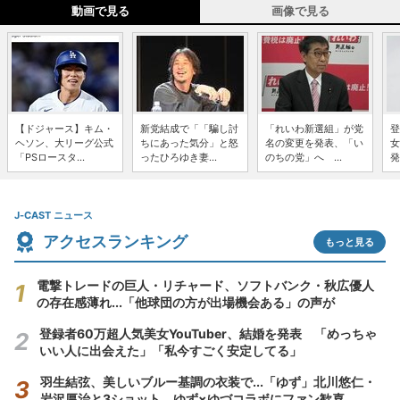
動画で見る
画像で見る
【ドジャース】キム・
新党結成で「「騙し討
「れいわ新選組」が党
登
ヘソン、大リーグ公式
ちにあった気分」と怒
名の変更を発表、「い
女
「PSロースタ...
ったひろゆき妻...
のちの党」へ ...
発
J-CAST ニュース
アクセスランキング
もっと見る
電撃トレードの巨人・リチャード、ソフトバンク・秋広優人
の存在感薄れ...「他球団の方が出場機会ある」の声が
登録者60万超人気美女YouTuber、結婚を発表 「めっちゃ
いい人に出会えた」「私今すごく安定してる」
羽生結弦、美しいブルー基調の衣装で...「ゆず」北川悠仁・
岩沢厚治と3ショット ゆず×ゆづコラボにファン歓喜