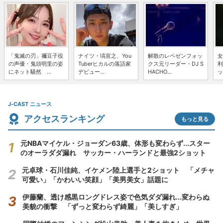
「鬼滅の刃」禰豆子役
ナイツ・塙宣之、You
解散のレペゼンフォッ
女
の声優・鬼頭明里の姿
Tuberヒカルの落語家
クス元リーダー・DJ S
利
にネット騒然 ...
デビュー...
HACHO...
ッ
J-CAST ニュース
アクセスランキング
もっと見る
元NBAマイケル・ジョーダン63歳、体形も変わらず...スター
のオーラダダ漏れ サッカー・ハーランドと最強2ショット
元卓球・石川佳純、イケメン陸上選手と2ショット 「メチャ
可愛い」「かわいい笑顔」「美男美女」話題に
伊藤蘭、透け感黒ロングドレス姿で色気ダダ漏れ...変わらぬ
美貌の衝撃 「ずっと変わらず綺麗」「美しすぎ」