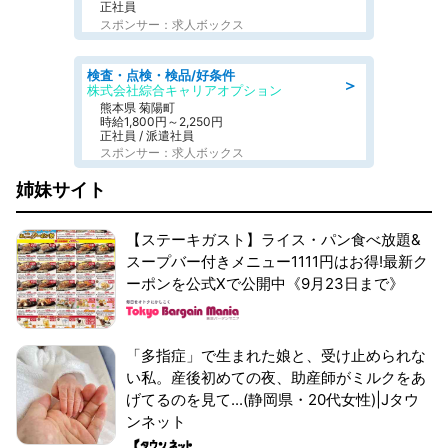
正社員
スポンサー：求人ボックス
検査・点検・検品/好条件
＞
株式会社綜合キャリアオプション
熊本県 菊陽町
時給1,800円～2,250円
正社員 / 派遣社員
スポンサー：求人ボックス
姉妹サイト
【ステーキガスト】ライス・パン食べ放題&
スープバー付きメニュー1111円はお得!最新ク
ーポンを公式Xで公開中《9月23日まで》
「多指症」で生まれた娘と、受け止められな
い私。産後初めての夜、助産師がミルクをあ
げてるのを見て...(静岡県・20代女性)|Jタウ
ンネット