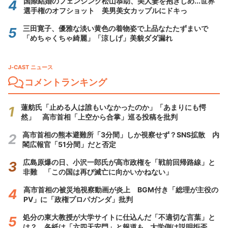
国際結婚のフェンシング松山恭助、美人妻を抱きしめ...世界
選手権のオフショット 美男美女カップルにドキっ
三田寛子、優雅な淡い黄色の着物姿で上品なたたずまいで
「めちゃくちゃ綺麗」「涼しげ」美貌ダダ漏れ
J-CAST ニュース
コメントランキング
蓮舫氏「止める人は誰もいなかったのか」「あまりにも愕
然」 高市首相「上空から合掌」巡る投稿を批判
高市首相の熊本避難所「3分間」しか視察せず？SNS拡散 内
閣広報官「51分間」だと否定
広島原爆の日、小沢一郎氏が高市政権を「戦前回帰路線」と
非難 「この国は再び滅亡に向かいかねない」
高市首相の被災地視察動画が炎上 BGM付き「総理が主役の
PV」に「政権プロパガンダ」批判
処分の東大教授が大学サイトに仕込んだ「不適切な言葉」と
は？ 各紙は「六四天安門」と報道も...大学側は説明拒否