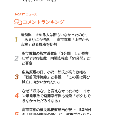
J-CAST ニュース
コメントランキング
蓮舫氏「止める人は誰もいなかったのか」
「あまりにも愕然」 高市首相「上空から
合掌」巡る投稿を批判
高市首相の熊本避難所「3分間」しか視察
せず？SNS拡散 内閣広報官「51分間」だ
と否定
広島原爆の日、小沢一郎氏が高市政権を
「戦前回帰路線」と非難 「この国は再び
滅亡に向かいかねない」
なぜ「戻るな」と言えなかったのか イオ
ン爆発事故で斎藤幸平氏も逡巡「ボクもで
きなかっただろうなあ」
高市首相の被災地視察動画が炎上 BGM付
き「総理が主役のPV」に「政権プロパガン