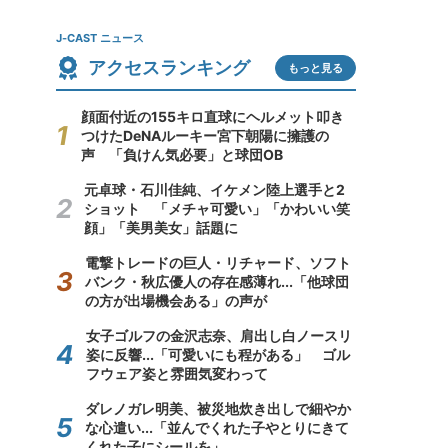
J-CAST ニュース
アクセスランキング
もっと見る
顔面付近の155キロ直球にヘルメット叩き
つけたDeNAルーキー宮下朝陽に擁護の
声 「負けん気必要」と球団OB
元卓球・石川佳純、イケメン陸上選手と2
ショット 「メチャ可愛い」「かわいい笑
顔」「美男美女」話題に
電撃トレードの巨人・リチャード、ソフト
バンク・秋広優人の存在感薄れ...「他球団
の方が出場機会ある」の声が
女子ゴルフの金沢志奈、肩出し白ノースリ
姿に反響...「可愛いにも程がある」 ゴル
フウェア姿と雰囲気変わって
ダレノガレ明美、被災地炊き出しで細やか
な心遣い...「並んでくれた子やとりにきて
くれた子にシールを」