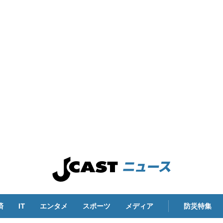
済
IT
エンタメ
スポーツ
メディア
防災特集