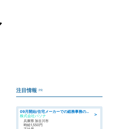
マ
注目情報
PR
09月開始/住宅メーカーでの総務事務のお仕事/駅近/車通勤可/一般事務/人事労務
＞
株式会社パソナ
兵庫県 加古川市
時給1,550円
正社員