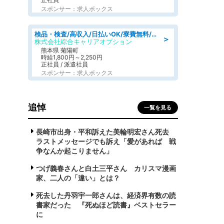
スポンサー：求人ボックス
検品・検査/高収入/日払いOK/寮費無料/日勤/20・30・40代活躍中
＞
株式会社綜合キャリアオプション
熊本県 菊陽町
時給1,800円～2,250円
正社員 / 派遣社員
スポンサー：求人ボックス
追悼
一覧を見る
長崎市出身・平和訴えた美輪明宏さん死去
ラストメッセージでも訴え「愛があれば 戦
争なんか起こりません」
つげ義春さんと白土三平さん カリスマ漫画
家、二人の「違い」とは？
死去した丹羽宇一郎さんは、経済界有数の読
書家だった 『死ぬほど読書』ベストセラー
に