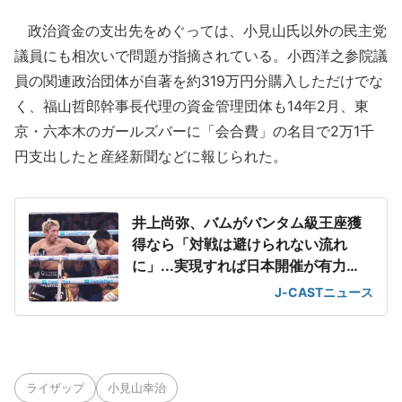
政治資金の支出先をめぐっては、小見山氏以外の民主党
議員にも相次いで問題が指摘されている。小西洋之参院議
員の関連政治団体が自著を約319万円分購入しただけでな
く、福山哲郎幹事長代理の資金管理団体も14年2月、東
京・六本木のガールズバーに「会合費」の名目で2万1千
円支出したと産経新聞などに報じられた。
井上尚弥、バムがバンタム級王座獲
得なら「対戦は避けられない流れ
に」...実現すれば日本開催が有力
【米メディア】
J-CASTニュース
ライザップ
小見山幸治