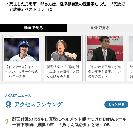
死去した丹羽宇一郎さんは、経済界有数の読書家だった 『死ぬほ
ど読書』ベストセラーに
動画で見る
画像で見る
【ドジャース】キム・
新党結成で「「騙し討
「れいわ新選組」が党
登
ヘソン、大リーグ公式
ちにあった気分」と怒
名の変更を発表、「い
女
「PSロースタ...
ったひろゆき妻...
のちの党」へ ...
発
J-CAST ニュース
アクセスランキング
もっと見る
顔面付近の155キロ直球にヘルメット叩きつけたDeNAルーキ
ー宮下朝陽に擁護の声 「負けん気必要」と球団OB