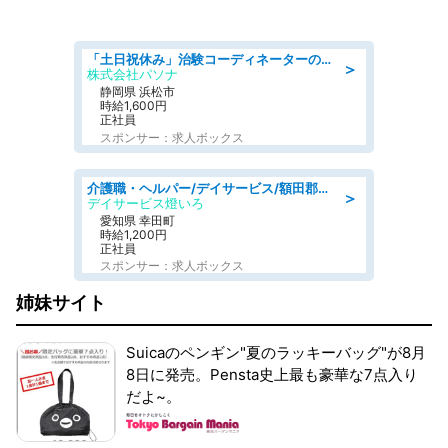
「土日祝休み」治験コーディネーターのお仕事/未経験OK
＞
株式会社パソナ
静岡県 浜松市
時給1,600円
正社員
スポンサー：求人ボックス
介護職・ヘルパー/デイサービス/額田郡幸田町/JR東海道本線 幸田/愛知県
＞
デイサービス燈いろ
愛知県 幸田町
時給1,200円
正社員
スポンサー：求人ボックス
姉妹サイト
Suicaのペンギン"夏のラッキーバッグ"が8月
8日に発売。Pensta史上最も豪華な7点入り
だよ~。