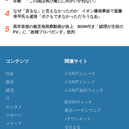
非難 「この国は再び滅亡に向かいかねない」
なぜ「戻るな」と言えなかったのか イオン爆発事故で斎藤
幸平氏も逡巡「ボクもできなかっただろうなあ」
高市首相の被災地視察動画が炎上 BGM付き「総理が主役の
PV」に「政権プロパガンダ」批判
コンテンツ
関連サイト
社会
J-CASTニュース
政治
J-CASTトレンド
経済
J-CAST会社ウォッチ
IT
BOOKウォッチ
エンタメ
東京バーゲンマニア
スポーツ
Jタウンネット
メディア
ゼロまる