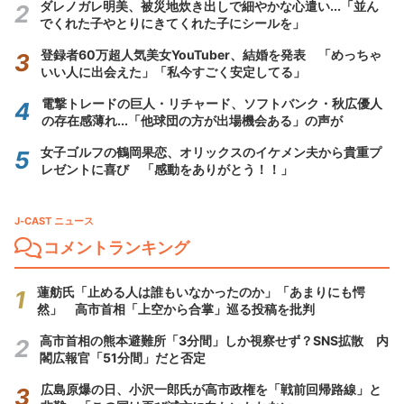
ダレノガレ明美、被災地炊き出しで細やかな心遣い...「並ん
でくれた子やとりにきてくれた子にシールを」
登録者60万超人気美女YouTuber、結婚を発表 「めっちゃ
いい人に出会えた」「私今すごく安定してる」
電撃トレードの巨人・リチャード、ソフトバンク・秋広優人
の存在感薄れ...「他球団の方が出場機会ある」の声が
女子ゴルフの鶴岡果恋、オリックスのイケメン夫から貴重プ
レゼントに喜び 「感動をありがとう！！」
J-CAST ニュース
コメントランキング
蓮舫氏「止める人は誰もいなかったのか」「あまりにも愕
然」 高市首相「上空から合掌」巡る投稿を批判
高市首相の熊本避難所「3分間」しか視察せず？SNS拡散 内
閣広報官「51分間」だと否定
広島原爆の日、小沢一郎氏が高市政権を「戦前回帰路線」と