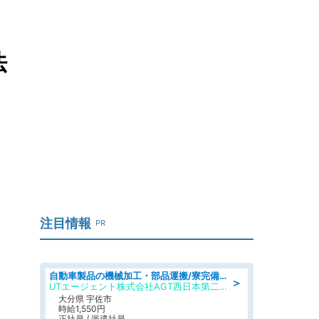
法
注目情報
PR
自動車製品の機械加工・部品運搬/寮完備/日払い/工場・製造
＞
UTエージェント株式会社AGT西日本第二CU
大分県 宇佐市
時給1,550円
正社員 / 派遣社員