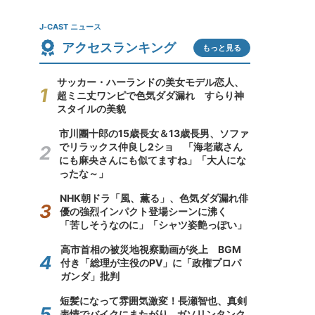
J-CAST ニュース
アクセスランキング
もっと見る
サッカー・ハーランドの美女モデル恋人、
超ミニ丈ワンピで色気ダダ漏れ すらり神
スタイルの美貌
市川團十郎の15歳長女＆13歳長男、ソファ
でリラックス仲良し2ショ 「海老蔵さん
にも麻央さんにも似てますね」「大人にな
ったな～」
NHK朝ドラ「風、薫る」、色気ダダ漏れ俳
優の強烈インパクト登場シーンに沸く
「苦しそうなのに」「シャツ姿艶っぽい」
高市首相の被災地視察動画が炎上 BGM
付き「総理が主役のPV」に「政権プロパ
ガンダ」批判
短髪になって雰囲気激変！長瀬智也、真剣
表情でバイクにまたがり...ガソリンタンク