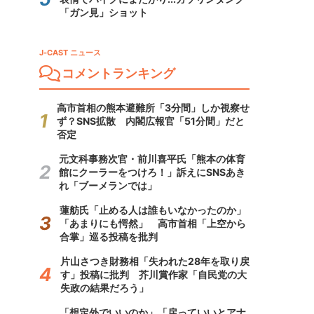
「ガン見」ショット
J-CAST ニュース
コメントランキング
高市首相の熊本避難所「3分間」しか視察せ
ず？SNS拡散 内閣広報官「51分間」だと
否定
元文科事務次官・前川喜平氏「熊本の体育
館にクーラーをつけろ！」訴えにSNSあき
れ「ブーメランでは」
蓮舫氏「止める人は誰もいなかったのか」
「あまりにも愕然」 高市首相「上空から
合掌」巡る投稿を批判
片山さつき財務相「失われた28年を取り戻
す」投稿に批判 芥川賞作家「自民党の大
失政の結果だろう」
「想定外でいいのか」「戻っていいとアナ