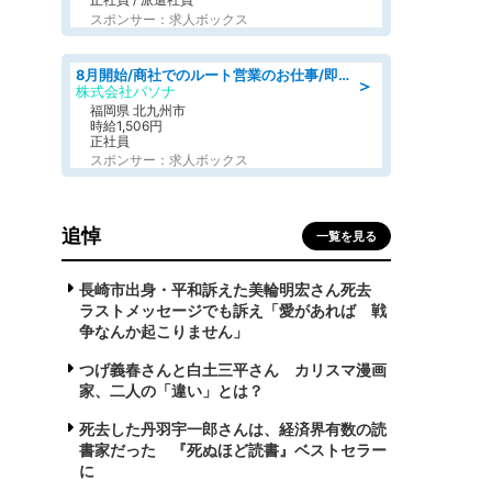
スポンサー：求人ボックス
8月開始/商社でのルート営業のお仕事/即日勤務可/車通勤可/営業
＞
株式会社パソナ
福岡県 北九州市
時給1,506円
正社員
スポンサー：求人ボックス
追悼
一覧を見る
長崎市出身・平和訴えた美輪明宏さん死去
ラストメッセージでも訴え「愛があれば 戦
争なんか起こりません」
つげ義春さんと白土三平さん カリスマ漫画
家、二人の「違い」とは？
死去した丹羽宇一郎さんは、経済界有数の読
書家だった 『死ぬほど読書』ベストセラー
に