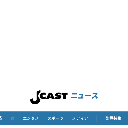
済
IT
エンタメ
スポーツ
メディア
防災特集