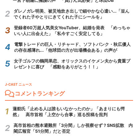
ー宮下朝陽に擁護の声 「負けん気必要」と球団OB
ダレノガレ明美、被災地炊き出しで細やかな心遣い...「並ん
でくれた子やとりにきてくれた子にシールを」
登録者60万超人気美女YouTuber、結婚を発表 「めっちゃ
いい人に出会えた」「私今すごく安定してる」
電撃トレードの巨人・リチャード、ソフトバンク・秋広優人
の存在感薄れ...「他球団の方が出場機会ある」の声が
女子ゴルフの鶴岡果恋、オリックスのイケメン夫から貴重プ
レゼントに喜び 「感動をありがとう！！」
J-CAST ニュース
コメントランキング
蓮舫氏「止める人は誰もいなかったのか」「あまりにも愕
然」 高市首相「上空から合掌」巡る投稿を批判
高市首相の熊本避難所「3分間」しか視察せず？SNS拡散 内
閣広報官「51分間」だと否定