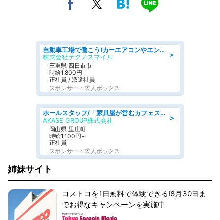
自動車工場で働こう!カーエアコンやエンジンの製造・加工業務/寮完備 denso aichi
＞
株式会社テクノスマイル
三重県 四日市市
時給1,800円
正社員 / 派遣社員
スポンサー：求人ボックス
ホールスタッフ/「家具屋が営むカフェスタッフ!」週2日～OK!嬉しいまかない付き/岡山県/浅口郡里庄町
＞
AKASE GROUP株式会社
岡山県 里庄町
時給1,100円～
正社員
スポンサー：求人ボックス
姉妹サイト
コストコを1日無料で体験できる!8月30日ま
でお得なキャンペーンを実施中