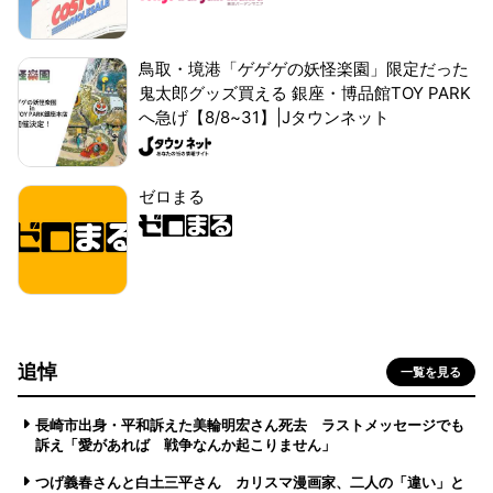
鳥取・境港「ゲゲゲの妖怪楽園」限定だった
鬼太郎グッズ買える 銀座・博品館TOY PARK
へ急げ【8/8~31】|Jタウンネット
ゼロまる
追悼
一覧を見る
長崎市出身・平和訴えた美輪明宏さん死去 ラストメッセージでも
訴え「愛があれば 戦争なんか起こりません」
つげ義春さんと白土三平さん カリスマ漫画家、二人の「違い」と