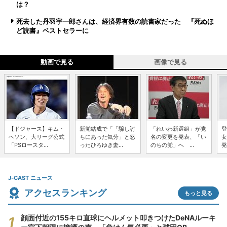
は？
死去した丹羽宇一郎さんは、経済界有数の読書家だった 『死ぬほ
ど読書』ベストセラーに
動画で見る
画像で見る
【ドジャース】キム・
新党結成で「「騙し討
「れいわ新選組」が党
登
ヘソン、大リーグ公式
ちにあった気分」と怒
名の変更を発表、「い
女
「PSロースタ...
ったひろゆき妻...
のちの党」へ ...
発
J-CAST ニュース
アクセスランキング
もっと見る
顔面付近の155キロ直球にヘルメット叩きつけたDeNAルーキ