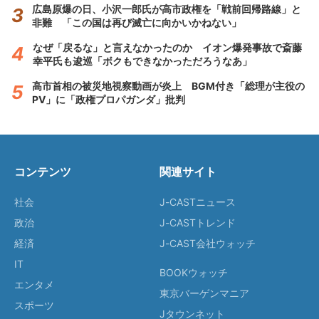
広島原爆の日、小沢一郎氏が高市政権を「戦前回帰路線」と
非難 「この国は再び滅亡に向かいかねない」
なぜ「戻るな」と言えなかったのか イオン爆発事故で斎藤
幸平氏も逡巡「ボクもできなかっただろうなあ」
高市首相の被災地視察動画が炎上 BGM付き「総理が主役の
PV」に「政権プロパガンダ」批判
コンテンツ
関連サイト
社会
J-CASTニュース
政治
J-CASTトレンド
経済
J-CAST会社ウォッチ
IT
BOOKウォッチ
エンタメ
東京バーゲンマニア
スポーツ
Jタウンネット