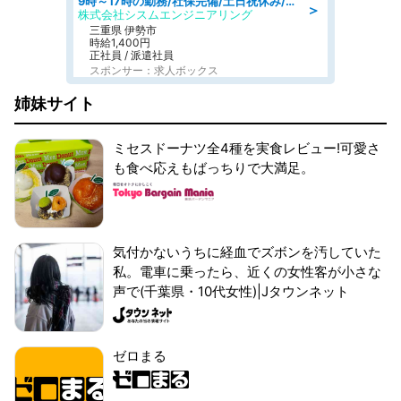
9時～17時の勤務/社保完備/土日祝休み/人物重視の選考/マイカー通勤OK
＞
株式会社シスムエンジニアリング
三重県 伊勢市
時給1,400円
正社員 / 派遣社員
スポンサー：求人ボックス
姉妹サイト
ミセスドーナツ全4種を実食レビュー!可愛さ
も食べ応えもばっちりで大満足。
気付かないうちに経血でズボンを汚していた
私。電車に乗ったら、近くの女性客が小さな
声で(千葉県・10代女性)|Jタウンネット
ゼロまる