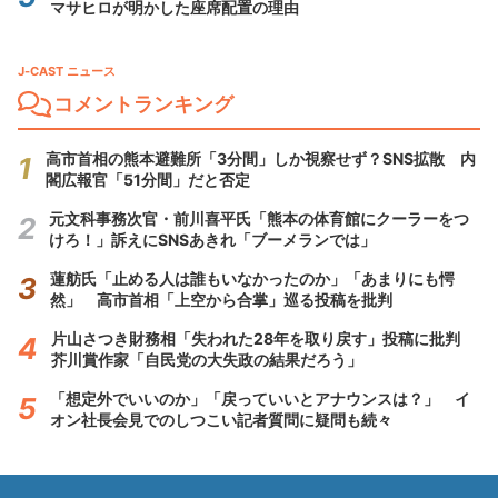
マサヒロが明かした座席配置の理由
J-CAST ニュース
コメントランキング
高市首相の熊本避難所「3分間」しか視察せず？SNS拡散 内
閣広報官「51分間」だと否定
元文科事務次官・前川喜平氏「熊本の体育館にクーラーをつ
けろ！」訴えにSNSあきれ「ブーメランでは」
蓮舫氏「止める人は誰もいなかったのか」「あまりにも愕
然」 高市首相「上空から合掌」巡る投稿を批判
片山さつき財務相「失われた28年を取り戻す」投稿に批判
芥川賞作家「自民党の大失政の結果だろう」
「想定外でいいのか」「戻っていいとアナウンスは？」 イ
オン社長会見でのしつこい記者質問に疑問も続々