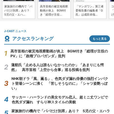
家族旅行の機内で「パ
高市首相の被災地視察
「マンガワン」第三者
コ
パだけ別席」あり？
動画が炎上 BGM付
委報告書の編集者「G
「
5児の父・エハ...
き「総理が主役...
氏」は成田卓哉...
げ
J-CAST ニュース
アクセスランキング
もっと見る
高市首相の被災地視察動画が炎上 BGM付き「総理が主役の
PV」に「政権プロパガンダ」批判
蓮舫氏「止める人は誰もいなかったのか」「あまりにも愕
然」 高市首相「上空から合掌」巡る投稿を批判
NHK朝ドラ「風、薫る」、色気ダダ漏れ俳優の強烈インパク
ト登場シーンに沸く 「苦しそうなのに」「シャツ姿艶っぽ
い」
サッカー・ハーランドの美女モデル恋人、超ミニ丈ワンピで
色気ダダ漏れ すらり神スタイルの美貌
家族旅行の機内で「パパだけ別席」あり？ 5児の父・エハラ