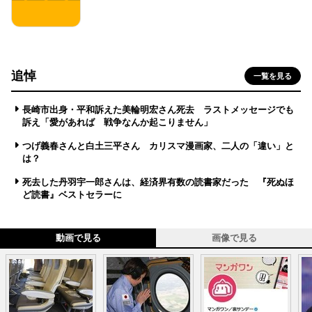
追悼
一覧を見る
長崎市出身・平和訴えた美輪明宏さん死去 ラストメッセージでも
訴え「愛があれば 戦争なんか起こりません」
つげ義春さんと白土三平さん カリスマ漫画家、二人の「違い」と
は？
死去した丹羽宇一郎さんは、経済界有数の読書家だった 『死ぬほ
ど読書』ベストセラーに
動画で見る
画像で見る