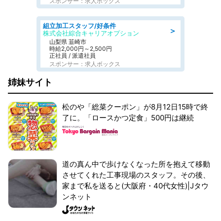
スポンサー：求人ボックス
組立加工スタッフ/好条件
＞
株式会社綜合キャリアオプション
山梨県 韮崎市
時給2,000円～2,500円
正社員 / 派遣社員
スポンサー：求人ボックス
姉妹サイト
松のや「総菜クーポン」が8月12日15時で終
了に。「ロースかつ定食」500円は継続
道の真ん中で歩けなくなった所を抱えて移動
させてくれた工事現場のスタッフ。その後、
家まで私を送ると(大阪府・40代女性)|Jタウ
ンネット