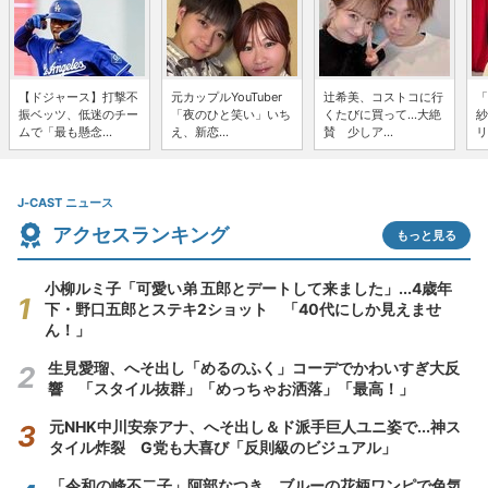
【ドジャース】打撃不
元カップルYouTuber
辻希美、コストコに行
「
振ベッツ、低迷のチー
「夜のひと笑い」いち
くたびに買って...大絶
紗
ムで「最も懸念...
え、新恋...
賛 少しア...
リ
J-CAST ニュース
アクセスランキング
もっと見る
小柳ルミ子「可愛い弟 五郎とデートして来ました」...4歳年
下・野口五郎とステキ2ショット 「40代にしか見えませ
ん！」
生見愛瑠、へそ出し「めるのふく」コーデでかわいすぎ大反
響 「スタイル抜群」「めっちゃお洒落」「最高！」
元NHK中川安奈アナ、へそ出し＆ド派手巨人ユニ姿で...神ス
タイル炸裂 G党も大喜び「反則級のビジュアル」
「令和の峰不二子」阿部なつき、ブルーの花柄ワンピで色気