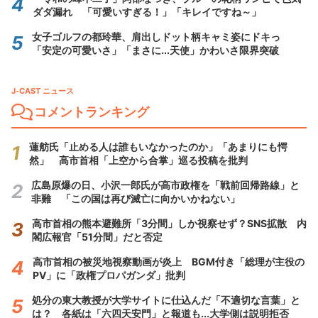
ダダ漏れ 「可愛いすぎる！」「キレイですね～」
女子ゴルフの都玲華、肩出しドット柄キャミ姿にドキっ
「安定の可愛いさ」「まさに...天使」かわいさ限界突破
J-CAST ニュース
コメントランキング
蓮舫氏「止める人は誰もいなかったのか」「あまりにも愕
然」 高市首相「上空から合掌」巡る投稿を批判
広島原爆の日、小沢一郎氏が高市政権を「戦前回帰路線」と
非難 「この国は再び滅亡に向かいかねない」
高市首相の熊本避難所「3分間」しか視察せず？SNS拡散 内
閣広報官「51分間」だと否定
高市首相の被災地視察動画が炎上 BGM付き「総理が主役の
PV」に「政権プロパガンダ」批判
処分の東大教授が大学サイトに仕込んだ「不適切な言葉」と
は？ 各紙は「六四天安門」と報道も...大学側は説明拒否