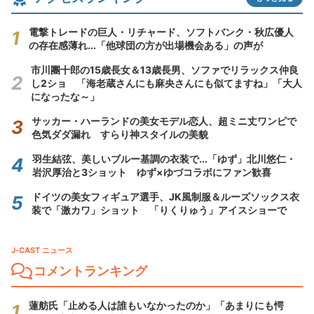
電撃トレードの巨人・リチャード、ソフトバンク・秋広優人
の存在感薄れ...「他球団の方が出場機会ある」の声が
市川團十郎の15歳長女＆13歳長男、ソファでリラックス仲良
し2ショ 「海老蔵さんにも麻央さんにも似てますね」「大人
になったな～」
サッカー・ハーランドの美女モデル恋人、超ミニ丈ワンピで
色気ダダ漏れ すらり神スタイルの美貌
羽生結弦、美しいブルー基調の衣装で...「ゆず」北川悠仁・
岩沢厚治と3ショット ゆず×ゆづコラボにファン歓喜
ドイツの美女フィギュア選手、JK風制服＆ルーズソックス衣
装で「激カワ」ショット 「りくりゅう」アイスショーで
J-CAST ニュース
コメントランキング
蓮舫氏「止める人は誰もいなかったのか」「あまりにも愕