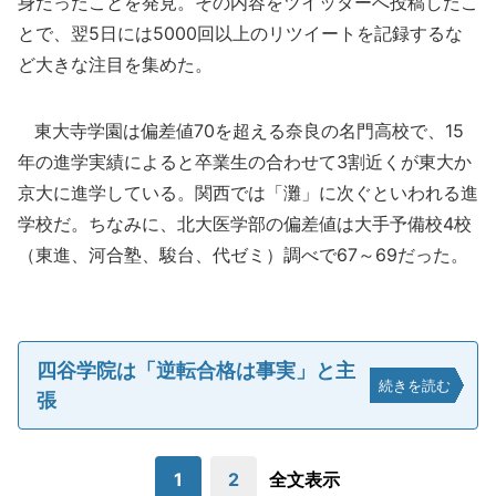
身だったことを発見。その内容をツイッターへ投稿したこ
とで、翌5日には5000回以上のリツイートを記録するな
ど大きな注目を集めた。
東大寺学園は偏差値70を超える奈良の名門高校で、15
年の進学実績によると卒業生の合わせて3割近くが東大か
京大に進学している。関西では「灘」に次ぐといわれる進
学校だ。ちなみに、北大医学部の偏差値は大手予備校4校
（東進、河合塾、駿台、代ゼミ）調べで67～69だった。
四谷学院は「逆転合格は事実」と主
続きを読む
張
1
2
全文表示