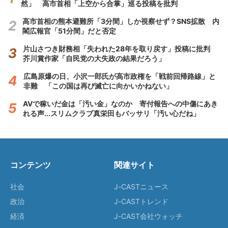
然」 高市首相「上空から合掌」巡る投稿を批判
高市首相の熊本避難所「3分間」しか視察せず？SNS拡散 内
閣広報官「51分間」だと否定
片山さつき財務相「失われた28年を取り戻す」投稿に批判
芥川賞作家「自民党の大失政の結果だろう」
広島原爆の日、小沢一郎氏が高市政権を「戦前回帰路線」と
非難 「この国は再び滅亡に向かいかねない」
AVで稼いだ金は「汚い金」なのか 寄付報告への中傷にあき
れる声...スリムクラブ真栄田もバッサリ「汚い心だね」
コンテンツ
関連サイト
社会
J-CASTニュース
政治
J-CASTトレンド
経済
J-CAST会社ウォッチ