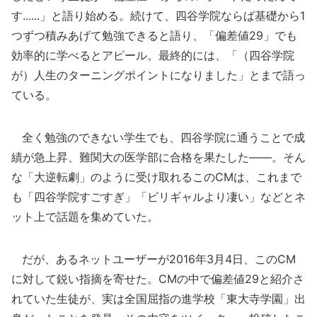
す......」と語り始める。続けて、四谷学院ならば基礎から1
つずつ積みあげて勉強できると語り、「偏差値29」でも
効率的に学べるとアピール。最終的には、「（四谷学院
が）人生のターニングポイントになりました」とまで語っ
ている。
全く勉強のできない学生でも、四谷学院に通うことで成
績が急上昇、難関大の医学部に合格を果たした――。そん
な「大逆転劇」のように受け取れるこのCMは、これまで
も「四谷学院すごすぎ」「ビリギャルより凄い」などとネ
ット上で話題を集めていた。
だが、あるネットユーザーが2016年3月4日、このCM
に対して鋭い指摘を寄せた。CMの中で偏差値29と紹介さ
れていた生徒が、実は全国屈指の進学校「東大寺学園」出