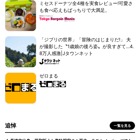
ミセスドーナツ全4種を実食レビュー!可愛さ
も食べ応えもばっちりで大満足。
「ジブリの世界」「冒険のはじまりだ!」 夫
が撮影した〝1歳娘の後ろ姿〟が良すぎて...4.
8万人感激|Jタウンネット
ゼロまる
追悼
一覧を見る