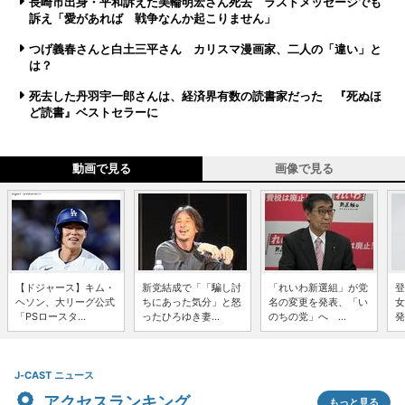
長崎市出身・平和訴えた美輪明宏さん死去 ラストメッセージでも
訴え「愛があれば 戦争なんか起こりません」
つげ義春さんと白土三平さん カリスマ漫画家、二人の「違い」と
は？
死去した丹羽宇一郎さんは、経済界有数の読書家だった 『死ぬほ
ど読書』ベストセラーに
動画で見る
画像で見る
【ドジャース】キム・
新党結成で「「騙し討
「れいわ新選組」が党
登
ヘソン、大リーグ公式
ちにあった気分」と怒
名の変更を発表、「い
女
「PSロースタ...
ったひろゆき妻...
のちの党」へ ...
発
J-CAST ニュース
アクセスランキング
もっと見る