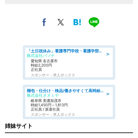
「土日祝休み」看護専門学校・看護学部での教員業務/高時給/要資格:保健師、正看護師
＞
株式会社パソナ
愛知県 名古屋市
時給2,200円
正社員
スポンサー：求人ボックス
梱包・仕分け・検品/働きやすくて高時給の仕分け作業長期休暇充実/残業なし
＞
株式会社オオミヤ
岐阜県 美濃加茂市
時給1,450円～1,813円
正社員 / 派遣社員
スポンサー：求人ボックス
姉妹サイト