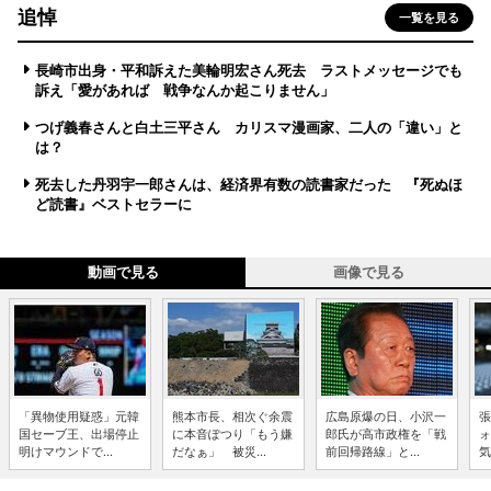
追悼
一覧を見る
長崎市出身・平和訴えた美輪明宏さん死去 ラストメッセージでも
訴え「愛があれば 戦争なんか起こりません」
つげ義春さんと白土三平さん カリスマ漫画家、二人の「違い」と
は？
死去した丹羽宇一郎さんは、経済界有数の読書家だった 『死ぬほ
ど読書』ベストセラーに
動画で見る
画像で見る
「異物使用疑惑」元韓
熊本市長、相次ぐ余震
広島原爆の日、小沢一
張
国セーブ王、出場停止
に本音ぽつり「もう嫌
郎氏が高市政権を「戦
ォ
明けマウンドで...
だなぁ」 被災...
前回帰路線」と...
気