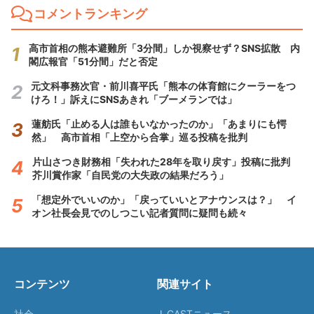
コメントランキング
高市首相の熊本避難所「3分間」しか視察せず？SNS拡散 内
閣広報官「51分間」だと否定
元文科事務次官・前川喜平氏「熊本の体育館にクーラーをつ
けろ！」訴えにSNSあきれ「ブーメランでは」
蓮舫氏「止める人は誰もいなかったのか」「あまりにも愕
然」 高市首相「上空から合掌」巡る投稿を批判
片山さつき財務相「失われた28年を取り戻す」投稿に批判
芥川賞作家「自民党の大失政の結果だろう」
「想定外でいいのか」「戻っていいとアナウンスは？」 イ
オン社長会見でのしつこい記者質問に疑問も続々
コンテンツ
関連サイト
社会
J-CASTニュース