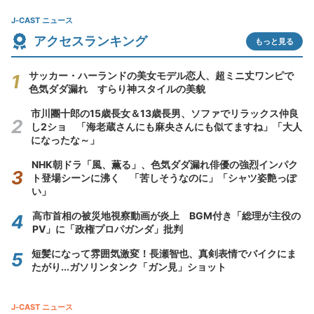
J-CAST ニュース
アクセスランキング
もっと見る
サッカー・ハーランドの美女モデル恋人、超ミニ丈ワンピで
色気ダダ漏れ すらり神スタイルの美貌
市川團十郎の15歳長女＆13歳長男、ソファでリラックス仲良
し2ショ 「海老蔵さんにも麻央さんにも似てますね」「大人
になったな～」
NHK朝ドラ「風、薫る」、色気ダダ漏れ俳優の強烈インパク
ト登場シーンに沸く 「苦しそうなのに」「シャツ姿艶っぽ
い」
高市首相の被災地視察動画が炎上 BGM付き「総理が主役の
PV」に「政権プロパガンダ」批判
短髪になって雰囲気激変！長瀬智也、真剣表情でバイクにま
たがり...ガソリンタンク「ガン見」ショット
J-CAST ニュース