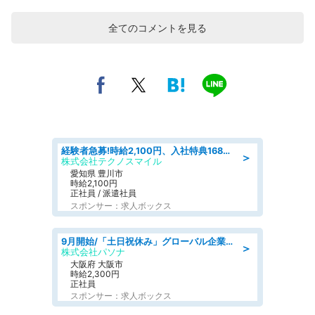
全てのコメントを見る
経験者急募!時給2,100円、入社特典168万円の自動車製造業務/トヨタ自動車/tutumi
＞
株式会社テクノスマイル
愛知県 豊川市
時給2,100円
正社員 / 派遣社員
スポンサー：求人ボックス
9月開始/「土日祝休み」グローバル企業での産業保健のお仕事/保健師/高時給/残業なし/服装自由
＞
株式会社パソナ
大阪府 大阪市
時給2,300円
正社員
スポンサー：求人ボックス