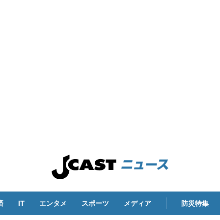
済
IT
エンタメ
スポーツ
メディア
防災特集