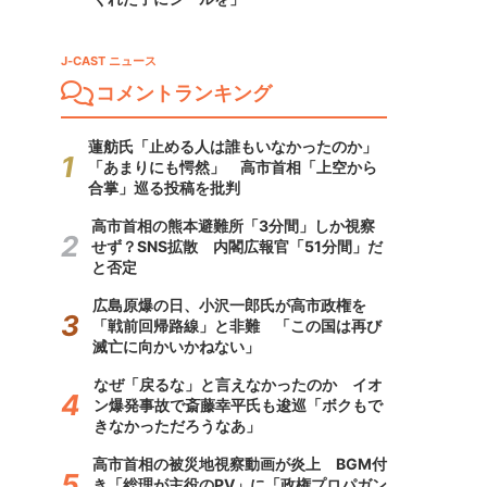
J-CAST ニュース
コメントランキング
蓮舫氏「止める人は誰もいなかったのか」
「あまりにも愕然」 高市首相「上空から
合掌」巡る投稿を批判
高市首相の熊本避難所「3分間」しか視察
せず？SNS拡散 内閣広報官「51分間」だ
と否定
広島原爆の日、小沢一郎氏が高市政権を
「戦前回帰路線」と非難 「この国は再び
滅亡に向かいかねない」
なぜ「戻るな」と言えなかったのか イオ
ン爆発事故で斎藤幸平氏も逡巡「ボクもで
きなかっただろうなあ」
高市首相の被災地視察動画が炎上 BGM付
き「総理が主役のPV」に「政権プロパガン