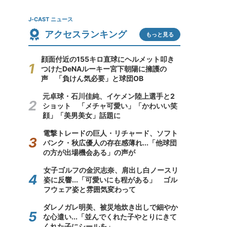
J-CAST ニュース
アクセスランキング
もっと見る
顔面付近の155キロ直球にヘルメット叩き
つけたDeNAルーキー宮下朝陽に擁護の
声 「負けん気必要」と球団OB
元卓球・石川佳純、イケメン陸上選手と2
ショット 「メチャ可愛い」「かわいい笑
顔」「美男美女」話題に
電撃トレードの巨人・リチャード、ソフト
バンク・秋広優人の存在感薄れ...「他球団
の方が出場機会ある」の声が
女子ゴルフの金沢志奈、肩出し白ノースリ
姿に反響...「可愛いにも程がある」 ゴル
フウェア姿と雰囲気変わって
ダレノガレ明美、被災地炊き出しで細やか
な心遣い...「並んでくれた子やとりにきて
くれた子にシールを」