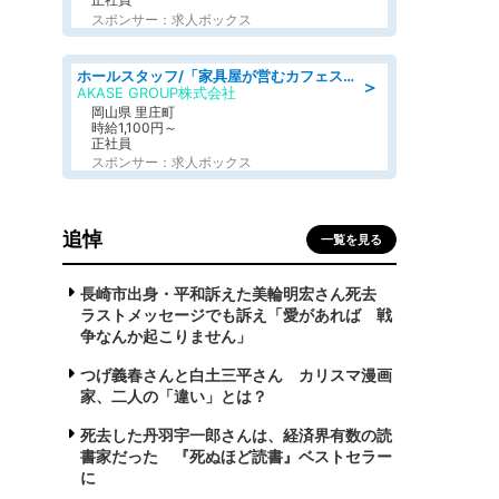
スポンサー：求人ボックス
ホールスタッフ/「家具屋が営むカフェスタッフ!」週2日～OK!嬉しいまかない付き/岡山県/浅口郡里庄町
＞
AKASE GROUP株式会社
岡山県 里庄町
時給1,100円～
正社員
スポンサー：求人ボックス
追悼
一覧を見る
長崎市出身・平和訴えた美輪明宏さん死去
ラストメッセージでも訴え「愛があれば 戦
争なんか起こりません」
つげ義春さんと白土三平さん カリスマ漫画
家、二人の「違い」とは？
死去した丹羽宇一郎さんは、経済界有数の読
書家だった 『死ぬほど読書』ベストセラー
に