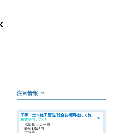
が
注目情報
PR
工事・土木施工管理/総合技術商社にて施工管理のお仕事/即日勤務可/車通勤可/工事・土木施工管理/生産・品質管理
＞
株式会社パソナ
福岡県 北九州市
時給1,506円
正社員