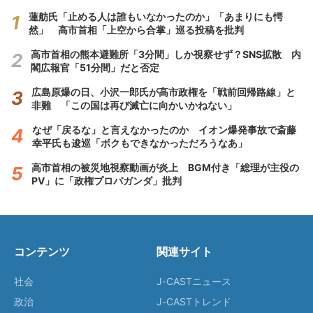
蓮舫氏「止める人は誰もいなかったのか」「あまりにも愕
然」 高市首相「上空から合掌」巡る投稿を批判
高市首相の熊本避難所「3分間」しか視察せず？SNS拡散 内
閣広報官「51分間」だと否定
広島原爆の日、小沢一郎氏が高市政権を「戦前回帰路線」と
非難 「この国は再び滅亡に向かいかねない」
なぜ「戻るな」と言えなかったのか イオン爆発事故で斎藤
幸平氏も逡巡「ボクもできなかっただろうなあ」
高市首相の被災地視察動画が炎上 BGM付き「総理が主役の
PV」に「政権プロパガンダ」批判
コンテンツ
関連サイト
社会
J-CASTニュース
政治
J-CASTトレンド