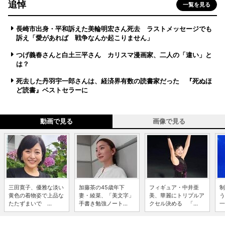
追悼
一覧を見る
長崎市出身・平和訴えた美輪明宏さん死去 ラストメッセージでも
訴え「愛があれば 戦争なんか起こりません」
つげ義春さんと白土三平さん カリスマ漫画家、二人の「違い」と
は？
死去した丹羽宇一郎さんは、経済界有数の読書家だった 『死ぬほ
ど読書』ベストセラーに
動画で見る
画像で見る
三田寛子、優雅な淡い
加藤茶の45歳年下
フィギュア・中井亜
制
黄色の着物姿で上品な
妻・綾菜、「美文字」
美、華麗にトリプルア
う
たたずまいで ...
手書き勉強ノート...
クセル決める 「...
一