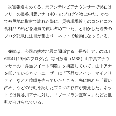
災害報道をめぐる、元フジテレビアナウンサーで現在は
フリーの長谷川豊アナ（40）のブログが炎上中だ。かつ
て被災地に取材で訪れた際に、災害現場近くのコンビニの
食料品の殆どを経費で買い占めていた、と明かした過去の
ブログ記載に注目が集まり、ネットで騒動になっている。
発端は、今回の熊本地震に関係する、長谷川アナの201
6年4月19日のブログだ。毎日放送（MBS）山中真アナウ
ンサーの「弁当ツイート問題」を擁護していて、山中アナ
を叩いているネットユーザーに「下品なノイジーマイノリ
ティ」などと喧嘩を売っていたところ、先に触れた「買い
占め」などの行動を記したブログの存在が発覚した。ネッ
トでは長谷川アナに対し、「ブーメラン直撃ｗ」などと批
判が向けられている。