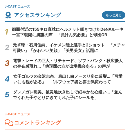
J-CAST ニュース
アクセスランキング
もっと見る
顔面付近の155キロ直球にヘルメット叩きつけたDeNAルーキ
ー宮下朝陽に擁護の声 「負けん気必要」と球団OB
元卓球・石川佳純、イケメン陸上選手と2ショット 「メチャ
可愛い」「かわいい笑顔」「美男美女」話題に
電撃トレードの巨人・リチャード、ソフトバンク・秋広優人
の存在感薄れ...「他球団の方が出場機会ある」の声が
女子ゴルフの金沢志奈、肩出し白ノースリ姿に反響...「可愛
いにも程がある」 ゴルフウェア姿と雰囲気変わって
ダレノガレ明美、被災地炊き出しで細やかな心遣い...「並ん
でくれた子やとりにきてくれた子にシールを」
J-CAST ニュース
コメントランキング