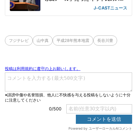
ルは侮れぬ
J-CASTニュース
フジテレビ
山中真
平成28年熊本地震
長谷川豊