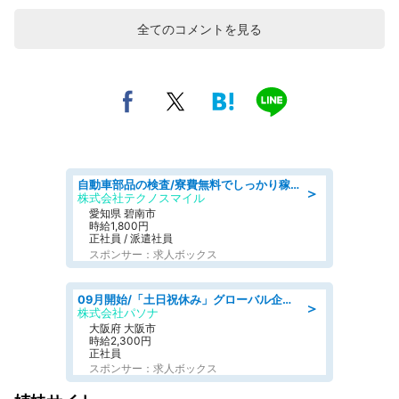
全てのコメントを見る
自動車部品の検査/寮費無料でしっかり稼げる denso aichi
＞
株式会社テクノスマイル
愛知県 碧南市
時給1,800円
正社員 / 派遣社員
スポンサー：求人ボックス
09月開始/「土日祝休み」グローバル企業での産業保健のお仕事/保健師/高時給/残業なし/服装自由
＞
株式会社パソナ
大阪府 大阪市
時給2,300円
正社員
スポンサー：求人ボックス